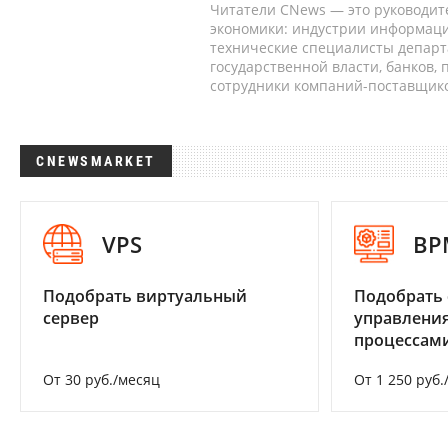
Читатели CNews — это руководит
экономики: индустрии информаци
технические специалисты депар
государственной власти, банков,
сотрудники компаний-поставщико
CNEWSMARKET
VPS
BP
Подобрать виртуальный
Подобрать 
сервер
управления
процессам
От 30 руб./месяц
От 1 250 руб.