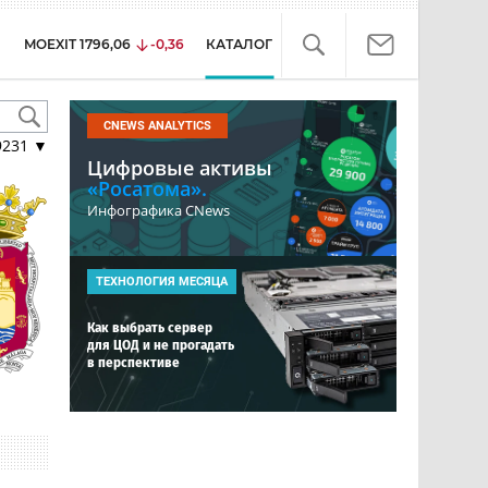
MOEXIT
1796,06
-0,36
КАТАЛОГ
CNEWS ANALYTICS
9231
▼
Цифровые активы
«Росатома».
Инфографика CNews
ТЕХНОЛОГИЯ МЕСЯЦА
Как выбрать сервер
для ЦОД и не прогадать
в перспективе