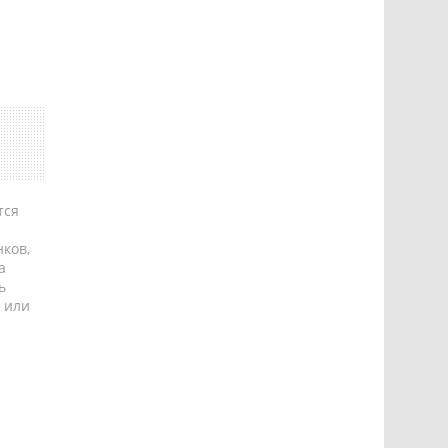
тся
ков,
а
ь
 или