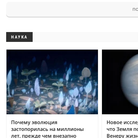
ПО
НАУКА
Почему эволюция
Новое иссле
застопорилась на миллионы
что Земля п
лет, прежде чем внезапно
Венеру жиз