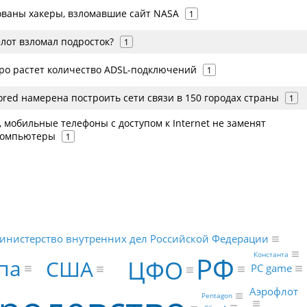
ованы хакеры, взломавшие сайт NASA
1
лот взломал подросток?
1
ро растет количество ADSL-подключений
1
red намерена построить сети связи в 150 городах страны
1
, мобильные телефоны с доступом к Internet не заменят
компьютеры
1
инистерство внутренних дел Российской Федерации
Константа
РФ
ЦФО
па
США
PC game
Аэрофлот
Pentagon