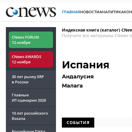
ГЛАВНАЯ
НОВОСТИ
АНАЛИТИКА
КО
Индексная книга (каталог) CNe
Получите все материалы CNews п
CNews FORUM
12 ноября
CNews AWARDS
Испания
12 ноября
Андалусия
30 лет рынку ERP
в России
Малага
Главные
ИТ-сценарии
2026
10 лет российского
бэкапа
СОБЫТИЯ
Российские ПАКи