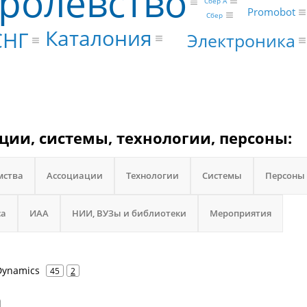
ролевство
Сбер А
Promobot
Сбер
Каталония
СНГ
Электроника
ции, системы, технологии, персоны:
мства
Ассоциации
Технологии
Системы
Персоны
са
ИАА
НИИ, ВУЗы и библиотеки
Мероприятия
Dynamics
45
2