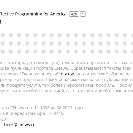
ffective Programming for America
429
1
1
темы (продукта или услуги), технологии, персоны и т.п. создае
рхива публикаций портала CNews. Обрабатываются тексты всех
, включая "Главные новости",
статьи
, аналитические обзоры рын
ртнёрских проектов). Таким образом, чем больше публикаций н
ли продукта/услуги, тем более информативен профиль. Профил
 дополнительной информацией, в т.ч. презентацией о компании
ала CNews.ru c 11.1998 до 08.2026 годы.
0, в очереди разбора - 724415.
9231.
 -
book@cnews.ru