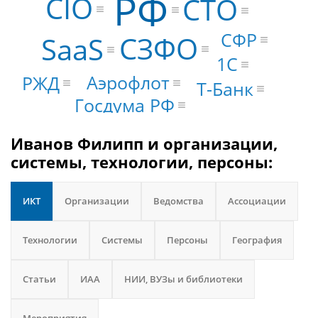
РФ
CIO
CTO
СФР
СЗФО
SaaS
1С
Аэрофлот
РЖД
Т-Банк
Госдума РФ
Иванов Филипп и организации,
системы, технологии, персоны:
ИКТ
Организации
Ведомства
Ассоциации
Технологии
Системы
Персоны
География
Статьи
ИАА
НИИ, ВУЗы и библиотеки