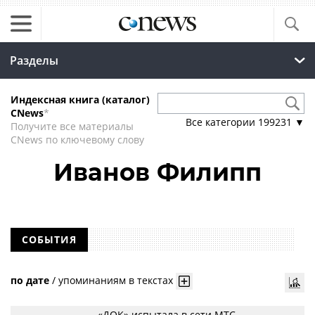
Разделы
Индексная книга (каталог)
CNews
*
Все категории
199231
▼
Получите все материалы
CNews по ключевому слову
Иванов Филипп
СОБЫТИЯ
по дате
/
упоминаниям в текстах
«ДОК» испытала в сети МТС