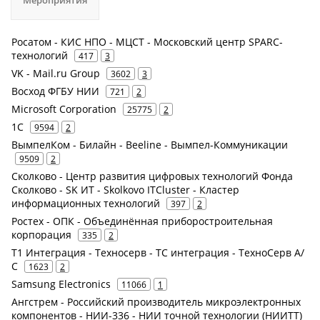
Мероприятия
Росатом - КИС НПО - МЦСТ - Московский центр SPARC-
технологий
417
3
VK - Mail.ru Group
3602
3
Восход ФГБУ НИИ
721
2
Microsoft Corporation
25775
2
1С
9594
2
ВымпелКом - Билайн - Beeline - Вымпел-Коммуникации
9509
2
Сколково - Центр развития цифровых технологий Фонда
Сколково - SK ИТ - Skolkovo ITCluster - Кластер
информационных технологий
397
2
Ростех - ОПК - Объединённая приборостроительная
корпорация
335
2
Т1 Интеграция - Техносерв - ТС интеграция - ТехноСерв А/
С
1623
2
Samsung Electronics
11066
1
Ангстрем - Российский производитель микроэлектронных
компонентов - НИИ-336 - НИИ точной технологии (НИИТТ)