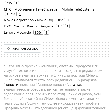
495
1
МТС - Мобильные ТелеСистемы - Mobile TeleSystems
15759
1
Nokia Corporation - Nokia Oyj
5804
1
ИКС - Yadro - Raidix - Рэйдикс
211
1
Lenovo Motorola
3566
1
КОРОТКАЯ ССЫЛКА
* Страница-профиль компании, системы (продукта или
услуги), технологии, персоны и т.п. создается редактором
на основе анализа архива публикаций портала CNews.
Обрабатываются тексты всех редакционных разделов
(
новости
, включая "Главные новости",
статьи
,
аналитические обзоры рынков, интервью, а также
содержание партнёрских проектов). Таким образом, чем
больше публикаций на CNews было с именем компании
или продукта/услуги, тем более информативен профиль.
Профиль может быть дополнен (обогащен) дополнительной