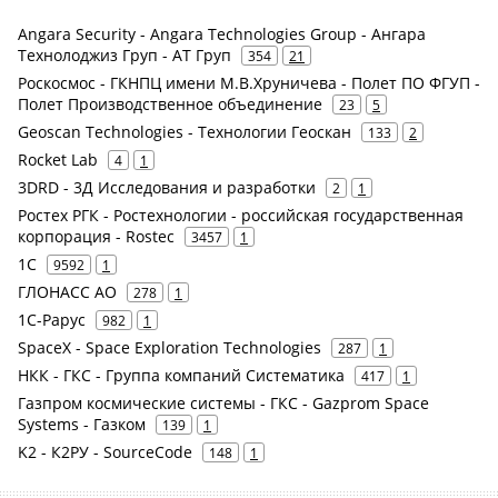
Angara Security - Angara Technologies Group - Ангара
Технолоджиз Груп - АТ Груп
354
21
Роскосмос - ГКНПЦ имени М.В.Хруничева - Полет ПО ФГУП -
Полет Производственное объединение
23
5
Geoscan Technologies - Технологии Геоскан
133
2
Rocket Lab
4
1
3DRD - 3Д Исследования и разработки
2
1
Ростех РГК - Ростехнологии - российская государственная
корпорация - Rostec
3457
1
1С
9592
1
ГЛОНАСС АО
278
1
1С-Рарус
982
1
SpaceX - Space Exploration Technologies
287
1
НКК - ГКС - Группа компаний Систематика
417
1
Газпром космические системы - ГКС - Gazprom Space
Systems - Газком
139
1
K2 - К2РУ - SourceCode
148
1