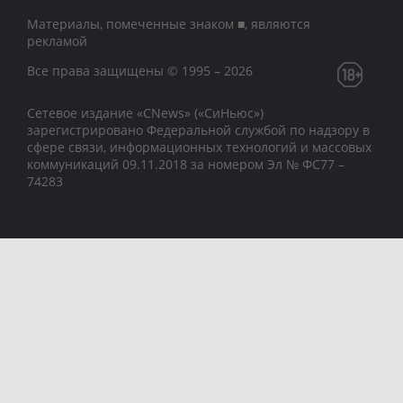
Материалы, помеченные знаком ■, являются
рекламой
Все права защищены © 1995 – 2026
Сетевое издание «CNews» («СиНьюс»)
зарегистрировано Федеральной службой по надзору в
сфере связи, информационных технологий и массовых
коммуникаций 09.11.2018 за номером Эл № ФС77 –
74283