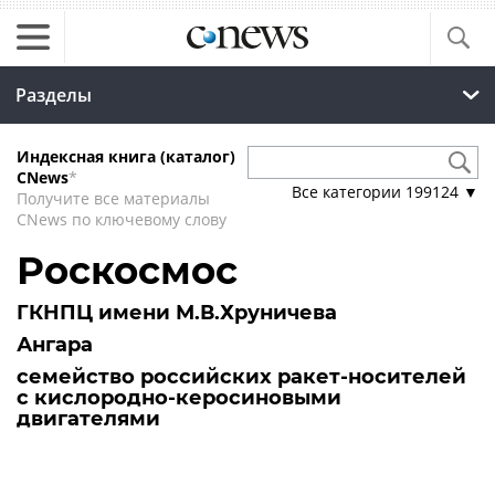
Разделы
Индексная книга (каталог)
CNews
*
Все категории
199124
▼
Получите все материалы
CNews по ключевому слову
Роскосмос
ГКНПЦ имени М.В.Хруничева
Ангара
семейство российских ракет-носителей
с кислородно-керосиновыми
двигателями