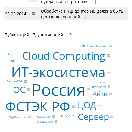
нуждается в стратегии
1
Обработка инцидентов ИБ должна быть
23.05.2014
централизованной
2
Публикаций - 7, упоминаний - 10
VCE Vblock Systems
Cloud Computing
ВТБ
СФР
ИТ-экосистема
Россия
PostgreSQL
F6
ОС
Broadcom
АйТи
ФСТЭК РФ
ЦОД
Сервер
RISSPA
Kaspersky
OptiSystems
CNews 100