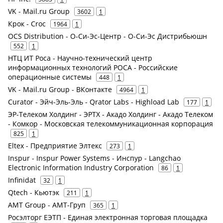
VK - Mail.ru Group
3602
1
Крок - Croc
1964
1
OCS Distribution - О-Си-Эс-Центр - О-Си-Эс Дистрибьюшн
552
1
НТЦ ИТ Роса - Научно-технический центр
информационных технологий РОСА - Российские
операционные системы
448
1
VK - Mail.ru Group - ВКонтакте
4964
1
Curator - Эйч-Эль-Эль - Qrator Labs - Highload Lab
177
1
ЭР-Телеком Холдинг - ЭРТХ - Акадо Холдинг - Акадо Телеком
- Комкор - Московская телекоммуникационная корпорация
825
1
Eltex - Предприятие Элтекс
273
1
Inspur - Inspur Power Systems - Инспур - Langchao
Electronic Information Industry Corporation
86
1
Infinidat
32
1
Qtech - Кьютэк
211
1
AMT Group - АМТ-Груп
365
1
Росэлторг ЕЭТП - Единая электронная торговая площадка