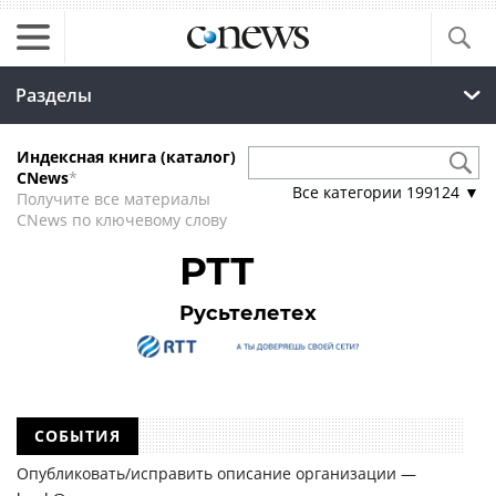
Разделы
Индексная книга (каталог)
CNews
*
Все категории
199124
▼
Получите все материалы
CNews по ключевому слову
РТТ
Русьтелетех
СОБЫТИЯ
Опубликовать/исправить описание организации —