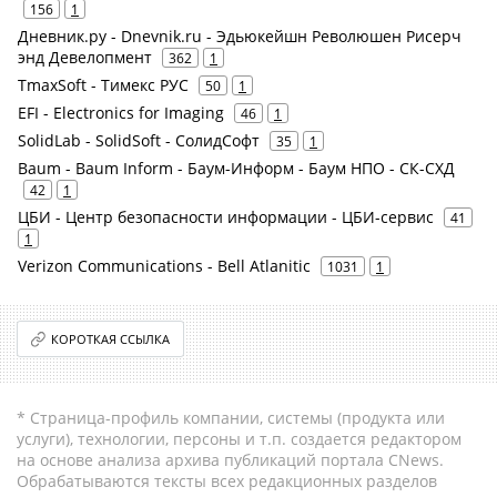
156
1
Дневник.ру - Dnevnik.ru - Эдьюкейшн Революшен Рисерч
энд Девелопмент
362
1
TmaxSoft - Тимекс РУС
50
1
EFI - Electronics for Imaging
46
1
SolidLab - SolidSoft - СолидСофт
35
1
Baum - Baum Inform - Баум-Информ - Баум НПО - СК-СХД
42
1
ЦБИ - Центр безопасности информации - ЦБИ-сервис
41
1
Verizon Communications - Bell Atlanitic
1031
1
КОРОТКАЯ ССЫЛКА
* Страница-профиль компании, системы (продукта или
услуги), технологии, персоны и т.п. создается редактором
на основе анализа архива публикаций портала CNews.
Обрабатываются тексты всех редакционных разделов