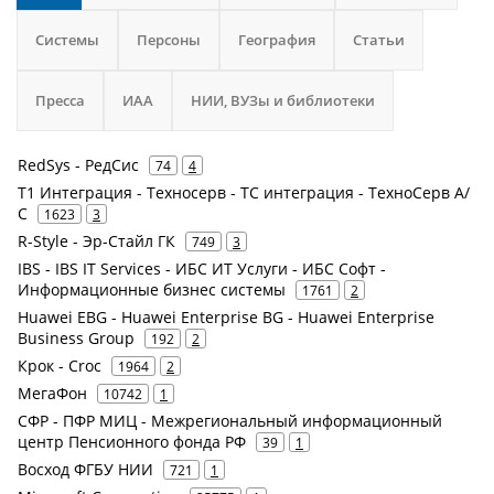
Системы
Персоны
География
Статьи
Пресса
ИАА
НИИ, ВУЗы и библиотеки
RedSys - РедСис
74
4
Т1 Интеграция - Техносерв - ТС интеграция - ТехноСерв А/
С
1623
3
R-Style - Эр-Стайл ГК
749
3
IBS - IBS IT Services - ИБС ИТ Услуги - ИБС Софт -
Информационные бизнес системы
1761
2
Huawei EBG - Huawei Enterprise BG - Huawei Enterprise
Business Group
192
2
Крок - Croc
1964
2
МегаФон
10742
1
СФР - ПФР МИЦ - Межрегиональный информационный
центр Пенсионного фонда РФ
39
1
Восход ФГБУ НИИ
721
1