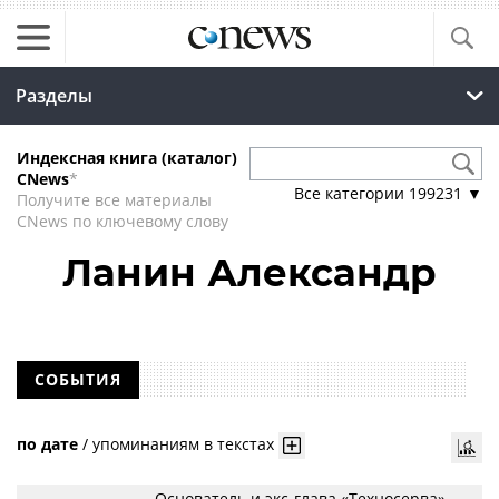
Разделы
Индексная книга (каталог)
CNews
*
Все категории
199231
▼
Получите все материалы
CNews по ключевому слову
Ланин Александр
СОБЫТИЯ
по дате
/
упоминаниям в текстах
Основатель и экс-глава «Техносерва»