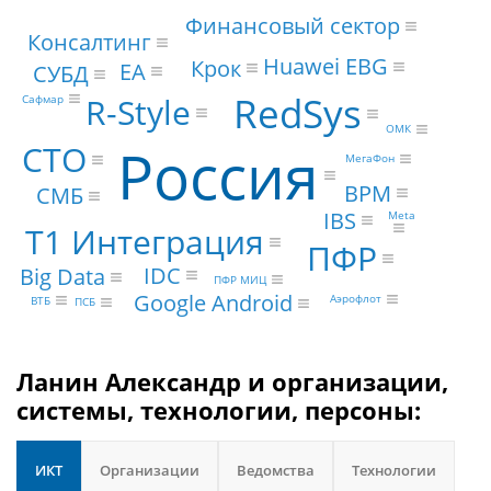
Финансовый сектор
Консалтинг
Huawei EBG
Крок
EA
СУБД
RedSys
R-Style
Сафмар
ОМК
Россия
CTO
МегаФон
BPM
СМБ
IBS
Meta
Т1 Интеграция
ПФР
IDC
Big Data
ПФР МИЦ
Google Android
Аэрофлот
ВТБ
ПСБ
Ланин Александр и организации,
системы, технологии, персоны:
ИКТ
Организации
Ведомства
Технологии