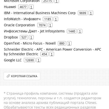
Microsoft Corporation
25775
1
Huawei
4677
1
IBM - International Business Machines Corp
9699
1
InfoWatch - Инфовотч
1185
1
Oracle Corporation
7074
1
Инфосистемы Джет - Jet Infosystems
1440
1
Dropbox
527
1
OpenText - Micro Focus - Novell
880
1
Schneider Electric - APC - American Power Conversion - APC
by Schneider Electric
454
1
Google LLC
12690
1
КОРОТКАЯ ССЫЛКА
* Страница-профиль компании, системы (продукта или
услуги), технологии, персоны и т.п. создается редактором
на основе анализа архива публикаций портала CNews.
Обрабатываются тексты всех редакционных разделов