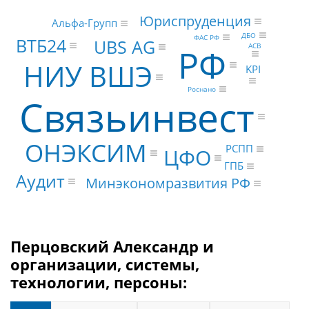
Юриспруденция
Альфа-Групп
ДБО
ФАС РФ
ВТБ24
UBS AG
АСВ
РФ
НИУ ВШЭ
KPI
Роснано
Связьинвест
ОНЭКСИМ
РСПП
ЦФО
ГПБ
Аудит
Минэкономразвития РФ
Перцовский Александр и
организации, системы,
технологии, персоны: