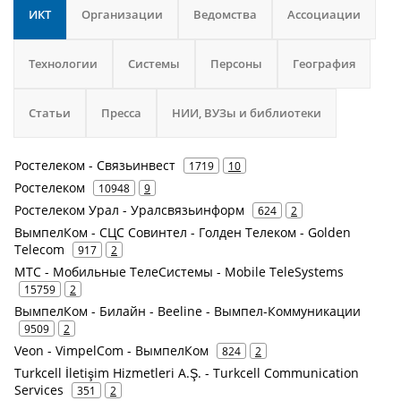
ИКТ
Организации
Ведомства
Ассоциации
Технологии
Системы
Персоны
География
Статьи
Пресса
НИИ, ВУЗы и библиотеки
Ростелеком - Связьинвест
1719
10
Ростелеком
10948
9
Ростелеком Урал - Уралсвязьинформ
624
2
ВымпелКом - СЦС Совинтел - Голден Телеком - Golden
Telecom
917
2
МТС - Мобильные ТелеСистемы - Mobile TeleSystems
15759
2
ВымпелКом - Билайн - Beeline - Вымпел-Коммуникации
9509
2
Veon - VimpelCom - ВымпелКом
824
2
Turkcell İletişim Hizmetleri A.Ş. - Turkcell Communication
Services
351
2