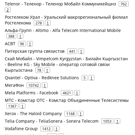
Telenor - Теленор - Теленор Мобайл Коммуникейшнз
762
2
Ростелеком Урал - Уральский макрорегиональный филиал
Ростелекома
278
1
Альфа-Групп - Altimo - Alfa Telecom International Mobile
388
1
АСВТ
96
1
Питерская группа связистов
441
1
Скай Мобайл - Vimpelcom Kyrgyzstan - Билайн Кыргызстан
- Beeline KG - ‎Sky Mobile - оператор сотовой связи
Кыргызстана
78
1
Qvantel - Optiva - Redknee Solutions
5
1
МегаФон
10742
1
Meta Platforms - Facebook
4621
1
МТС - Комстар ОТС - Комстар Объединенные Телесистемы
1367
1
Xerox - The Haloid Company
1168
1
Telia Company - TeliaSonera - Sonera Telecom
1053
1
Vodafone Group
1412
1