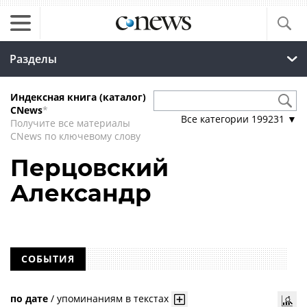
Разделы
Индексная книга (каталог)
CNews
*
Все категории
199231
▼
Получите все материалы
CNews по ключевому слову
Перцовский
Александр
СОБЫТИЯ
по дате
/
упоминаниям в текстах