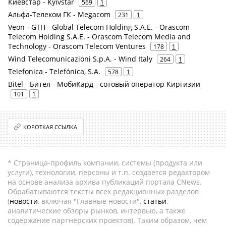
Киевстар - Kyivstar
569
1
Альфа-Телеком ГК - Megacom
231
1
Veon - GTH - Global Telecom Holding S.A.E. - Orascom
Telecom Holding S.A.E. - Orascom Telecom Media and
Technology - Orascom Telecom Ventures
178
1
Wind Telecomunicazioni S.p.A. - Wind Italy
264
1
Telefonica - Telefónica, S.A.
578
1
Bitel - Бител - МобиКард - сотовый оператор Киргизии
101
1
КОРОТКАЯ ССЫЛКА
* Страница-профиль компании, системы (продукта или
услуги), технологии, персоны и т.п. создается редактором
на основе анализа архива публикаций портала CNews.
Обрабатываются тексты всех редакционных разделов
(
новости
, включая "Главные новости",
статьи
,
аналитические обзоры рынков, интервью, а также
содержание партнёрских проектов). Таким образом, чем