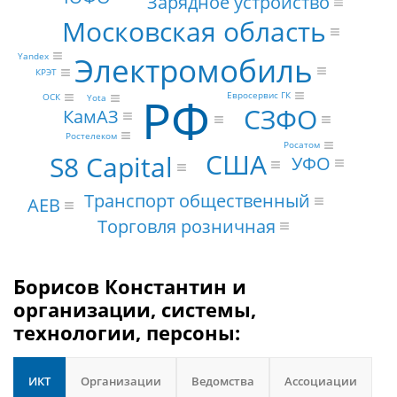
Зарядное устройство
Московская область
Yandex
Электромобиль
КРЭТ
РФ
Евросервис ГК
ОСК
Yota
СЗФО
КамАЗ
Ростелеком
Росатом
США
S8 Capital
УФО
Транспорт общественный
AEB
Торговля розничная
Борисов Константин и
организации, системы,
технологии, персоны:
ИКТ
Организации
Ведомства
Ассоциации