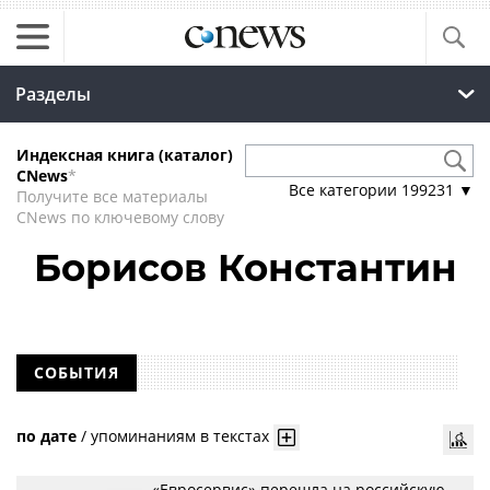
Разделы
Индексная книга (каталог)
CNews
*
Все категории
199231
▼
Получите все материалы
CNews по ключевому слову
Борисов Константин
СОБЫТИЯ
по дате
/
упоминаниям в текстах
«Евросервис» перешла на российскую