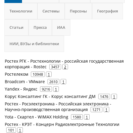
Технологии
Системы
Персоны
География
Статьи
Пресса
ИАА
НИИ, ВУЗы и библиотеки
Ростех РГК - Ростехнологии - российская государственная
корпорация - Rostec
3457
2
Ростелеком
10948
1
Broadcom - VMware
2610
1
Yandex - Яндекс
9216
1
Корус Консалтинг ГК - Корус консалтинг ДМ
1476
1
Ростех - Росэлектроника - Российская электроника -
Научно-производственная организация
1271
1
Yota - Скартел - WiMAX Holding
1580
1
Ростех - КРЭТ - Концерн Радиоэлектронные Технологии
101
1