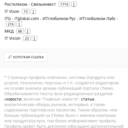
Ростелеком - Связьинвест
1719
1
IT Vison
15
1
ITG - ITglobal.com - ИТглобалком Рус - ИТглобалком Лабс -
216
1
МКД
88
1
IT Vision
23
1
КОРОТКАЯ ССЫЛКА
* Страница-профиль компании, системы (продукта или
услуги), технологии, персоны и т.п. создается редактором
на основе анализа архива публикаций портала CNews.
Обрабатываются тексты всех редакционных разделов
(
новости
, включая "Главные новости",
статьи
,
аналитические обзоры рынков, интервью, а также
содержание партнёрских проектов). Таким образом, чем
больше публикаций на CNews было с именем компании
или продукта/услуги, тем более информативен профиль.
Профиль может быть дополнен (обогащен) дополнительной