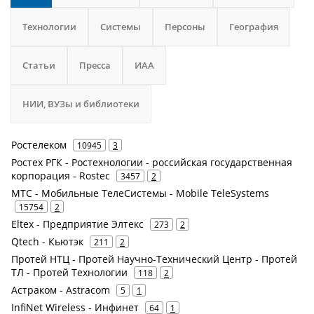
Технологии
Системы
Персоны
География
Статьи
Пресса
ИАА
НИИ, ВУЗы и библиотеки
Ростелеком
10945
3
Ростех РГК - Ростехнологии - российская государственная
корпорация - Rostec
3457
2
МТС - Мобильные ТелеСистемы - Mobile TeleSystems
15754
2
Eltex - Предприятие Элтекс
273
2
Qtech - Кьютэк
211
2
Протей НТЦ - Протей Научно-Технический Центр - Протей
ТЛ - Протей Технологии
118
2
Астраком - Astracom
5
1
InfiNet Wireless - Инфинет
64
1