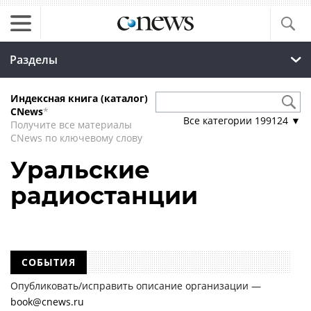
Разделы
Индексная книга (каталог)
CNews
*
Все категории
199124
▼
Получите все материалы
CNews по ключевому слову
Уральские
радиостанции
СОБЫТИЯ
Опубликовать/исправить описание организации —
book@cnews.ru