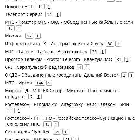
Полигон НПП
11
1
Телепорт-Сервис
14
1
МТС - Комстар ОТС - ОКС - Объединенные кабельные сети
12
1
Морион
17
1
Информтехника ГК - Информтехника и Связь
80
1
МТС - Таском - Tascom - ВессоТелеком
23
1
Простор Телеком - Prostor Telecom - Квантум ЗАО
31
1
СРЗ - Сарапульский радиозавод
4
1
ОКДВ - Объединенные координаты Дальний Восток
2
1
МТС - Иртея
146
1
Миртек ТД - MIRTEK Group - Миртек – Программные
продукты
7
1
Ростелеком - РТКомм.РУ - AltegroSky - Рэйс Телеком - SPIN -
25
1
Ростелеком - РТТ НПО - Российские телекоммуникационные
технологии НПО
13
1
Сигналтек - Signaltec
21
1
Ростелеком - РТК-Электра
25
1