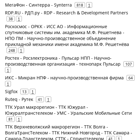
МегаФон - Синтерра - Synterra
818
1
RDP.RU - РДП.ру - RDP - Research & Development Partners
38
1
Роскосмос - ОРКК - ИСС АО - Информационные
спутниковые системы им. академика М.Ф. Решетнева -
НПО ПМ - Научно-производственное объединение
прикладной механики имени академика М.Ф. Решетнёва
248
1
Ростех - Росэлектроника - Пульсар НПП - Научно-
производственная организация - технопарк Пульсар
107
1
ИКС - Микран НПФ - научно-производственная фирма
64
1
Sigfox
13
1
Ruteq - Рутек
41
1
ТТК Урал макрорегион - ТТК Южурал -
Южуралтранстелеком - УМС - Уральские Мобильные Сети
81
1
ТТК Верхневолжский макрорегион - ТТК Волга -
ВолгаТрансТелеком - ТТК Нижний Новгород - ТТК Самара -
Самара-Транстелеком, СТТК - Спринттелеком
41
1