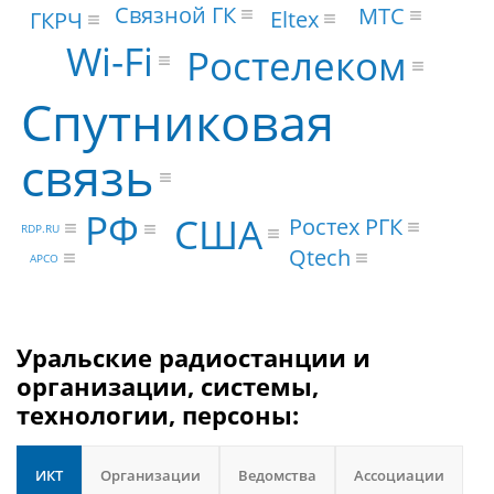
Связной ГК
МТС
Eltex
ГКРЧ
Wi-Fi
Ростелеком
Спутниковая
связь
РФ
США
Ростех РГК
RDP.RU
Qtech
APCO
Уральские радиостанции и
организации, системы,
технологии, персоны:
ИКТ
Организации
Ведомства
Ассоциации