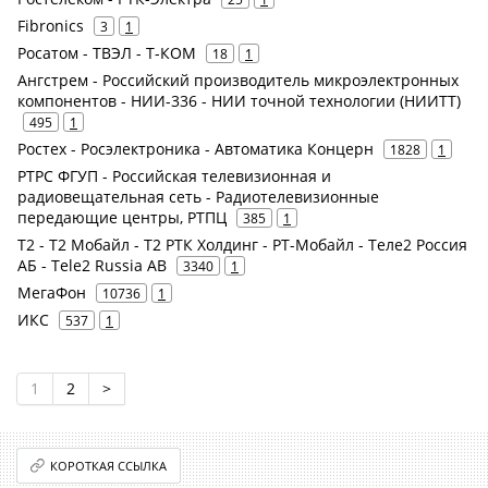
Fibronics
3
1
Росатом - ТВЭЛ - Т-КОМ
18
1
Ангстрем - Российский производитель микроэлектронных
компонентов - НИИ-336 - НИИ точной технологии (НИИТТ)
495
1
Ростех - Росэлектроника - Автоматика Концерн
1828
1
РТРС ФГУП - Российская телевизионная и
радиовещательная сеть - Радиотелевизионные
передающие центры, РТПЦ
385
1
Т2 - Т2 Мобайл - Т2 РТК Холдинг - РТ-Мобайл - Теле2 Россия
АБ - Tele2 Russia AB
3340
1
МегаФон
10736
1
ИКС
537
1
1
2
>
КОРОТКАЯ ССЫЛКА