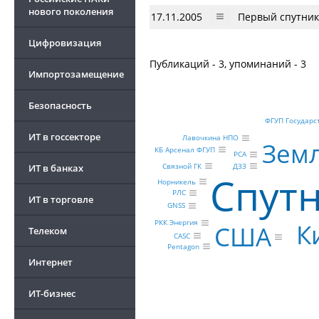
нового поколения
17.11.2005
Первый спутник 
Цифровизация
Публикаций - 3, упоминаний - 3
Импортозамещение
Безопасность
ФГУП Государс
ИТ в госсекторе
Лавочкина НПО
Зем
КБ Арсенал ФГУП
РСА
Связной ГК
ДЗЗ
ИТ в банках
Спутн
Норникель
РЛС
ИТ в торговле
GNSS
РКК Энергия
К
США
Телеком
CASC
Pentagon
Интернет
ИТ-бизнес