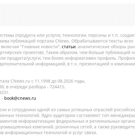
темы (продукта или услуги), технологии, персоны и т.п. создае
рхива публикаций портала CNews. Обрабатываются тексты всех
, включая "Главные новости",
статьи
, аналитические обзоры рын
ртнёрских проектов). Таким образом, чем больше публикаций н
ли продукта/услуги, тем более информативен профиль. Профил
 дополнительной информацией, в т.ч. презентацией о компании
ала CNews.ru c 11.1998 до 08.2026 годы.
0, в очереди разбора - 724415.
9231.
 -
book@cnews.ru
ели и сотрудники одной из самых успешных отраслей российск
онных технологий. Ядро аудитории составляют топ-менеджеры
таментов информатизации федеральных и региональных орган
 промышленных компаний, розничных сетей, а также руководите
в информационных технологий и услуг связи.