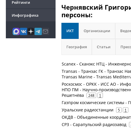
Рейтинги
Чернявский Григори
персоны:
Инфографика
ИКТ
Организации
Ведо
География
Статьи
Прес
Scanex - Сканэкс НТЦ - Инженерн
Transas - Транзас ГК - Транзас На
Transas Marine - Transas Mediter
Роскосмос - ОРКК - ИСС АО - Ин
НПО ПМ - Научно-производствен
Решетнёва
248
1
Газпром космические системы - Г
Уральские радиостанции
5
1
ОКДВ - Объединенные координат
СРЗ - Сарапульский радиозавод