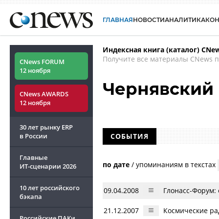
ГЛАВНАЯ
НОВОСТИ
АНАЛИТИКА
КО
Индексная книга (каталог) CNe
Получите все материалы CNews п
CNews FORUM
12 ноября
Чернявский
CNews AWARDS
12 ноября
30 лет рынку ERP
в России
СОБЫТИЯ
Главные
по дате
/
упоминаниям в текстах
ИТ-сценарии
2026
10 лет российского
09.04.2008
Глонасс-Форум:
бэкапа
21.12.2007
Космические рад
Российские ПАКи