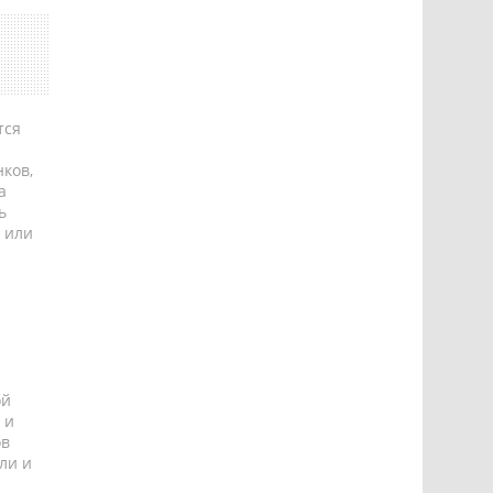
тся
ков,
а
ь
 или
ой
 и
ов
ли и