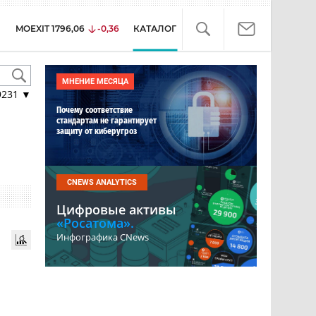
MOEXIT
1796,06
-0,36
КАТАЛОГ
МНЕНИЕ МЕСЯЦА
9231
▼
Почему соответствие
стандартам не гарантирует
защиту от киберугроз
CNEWS ANALYTICS
Цифровые активы
«Росатома».
Инфографика CNews