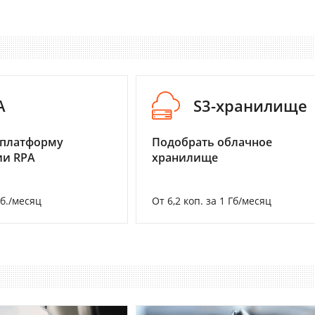
A
S3-хранилище
 платформу
Подобрать облачное
ии RPA
хранилище
уб./месяц
От 6,2 коп. за 1 Гб/месяц