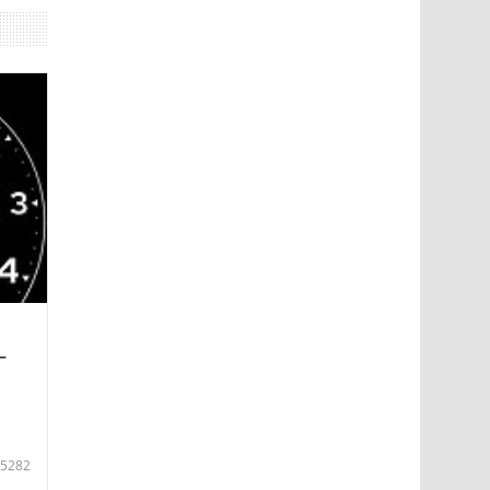
—
5282