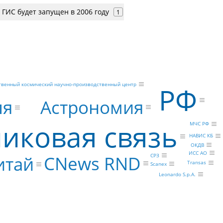
ГИС будет запущен в 2006 году
1
твенный космический научно-производственный центр
РФ
Астрономия
ля
иковая связь
МЧС РФ
НАВИС КБ
ОКДВ
ИСС АО
CNews RND
СРЗ
итай
Transas
Scanex
Leonardo S.p.A.