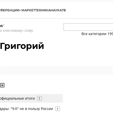
НФЕРЕНЦИИ
МАРКЕТ
ТЕХНИКА
НАУКА
ТВ
ws
*
о ключевому слову
Все категории
19
 Григорий
 официальные итоги
1
ары: "9:0" не в пользу России
1