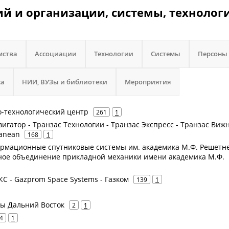
й и организации, системы, технолог
мства
Ассоциации
Технологии
Системы
Персоны
са
НИИ, ВУЗы и библиотеки
Мероприятия
о-технологический центр
261
1
вигатор - Транзас Технологии - Транзас Экспресс - Транзас Вижн
ranean
168
1
формационные спутниковые системы им. академика М.Ф. Решетне
ное объединение прикладной механики имени академика М.Ф.
КС - Gazprom Space Systems - Газком
139
1
ы Дальний Восток
2
1
4
1