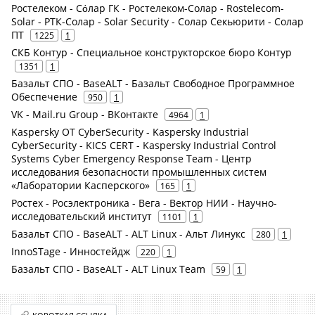
Ростелеком - Сόлар ГК - Ростелеком-Солар - Rostelecom-
Solar - РТК-Солар - Solar Security - Солар Секьюрити - Солар
ПТ
1225
1
СКБ Контур - Специальное конструкторское бюро Контур
1351
1
Базальт СПО - BaseALT - Базальт Свободное Программное
Обеспечение
950
1
VK - Mail.ru Group - ВКонтакте
4964
1
Kaspersky OT CyberSecurity - Kaspersky Industrial
CyberSecurity - KICS CERT - Kaspersky Industrial Control
Systems Cyber Emergency Response Team - Центр
исследования безопасности промышленных систем
«Лаборатории Касперского»
165
1
Ростех - Росэлектроника - Вега - Вектор НИИ - Научно-
исследовательский институт
1101
1
Базальт СПО - BaseALT - ALT Linux - Альт Линукс
280
1
InnoSTage - Инностейдж
220
1
Базальт СПО - BaseALT - ALT Linux Team
59
1