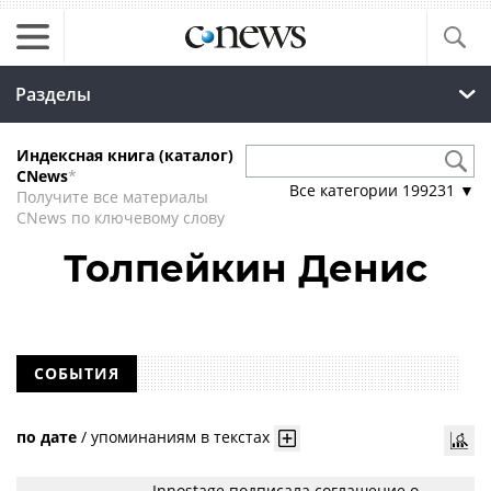
Разделы
Индексная книга (каталог)
CNews
*
Все категории
199231
▼
Получите все материалы
CNews по ключевому слову
Толпейкин Денис
СОБЫТИЯ
по дате
/
упоминаниям в текстах
Innostage подписала соглашение о