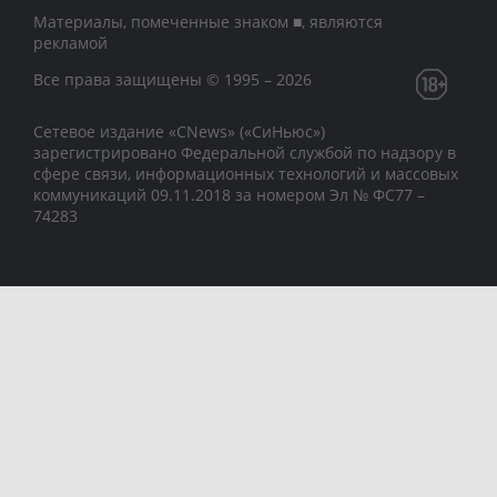
Материалы, помеченные знаком ■, являются
рекламой
Все права защищены © 1995 – 2026
Сетевое издание «CNews» («СиНьюс»)
зарегистрировано Федеральной службой по надзору в
сфере связи, информационных технологий и массовых
коммуникаций 09.11.2018 за номером Эл № ФС77 –
74283