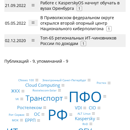
Работе с KasperskyOS начнут обучать в
21.09.2022
вузах Оренбурга
1
В Приволжском федеральном округе
05.05.2022
открылся второй опорный центр
Национального киберполигона
1
Топ-65 региональных ИТ-чиновников
02.12.2020
России по доходам
1
Публикаций - 9, упоминаний - 9
Электронный Санкт-Петербург
CNews 100
Ростех
Cloud Computing
ПФО
ЖКХ
Rostelecom-Solar
Транспорт
VK
Ростелеком
РФ
CIO
VDI
ОС
ALT Linux
Рит Сервис
Kaspersky
ЕРРП
МОК
RnD