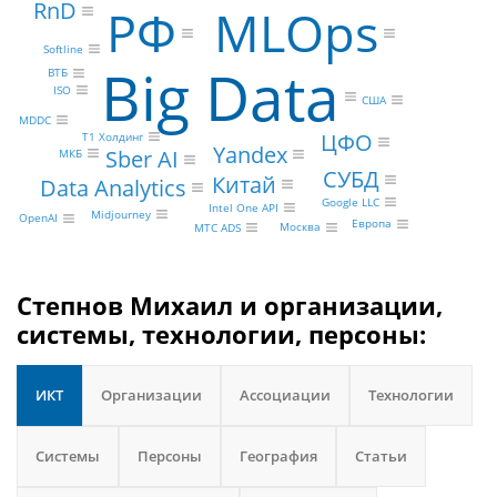
RnD
MLOps
РФ
Softline
Big Data
ВТБ
ISO
США
MDDC
ЦФО
Т1 Холдинг
Yandex
Sber AI
МКБ
СУБД
Китай
Data Analytics
Google LLC
Intel One API
Midjourney
OpenAI
Европа
Москва
МТС ADS
Степнов Михаил и организации,
системы, технологии, персоны:
ИКТ
Организации
Ассоциации
Технологии
Системы
Персоны
География
Статьи