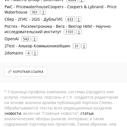
PwC - PricewaterhouseCoopers - Coopers & Lybrand - Price
Waterhouse
701
1
Сбер - 2ГИС - 2GIS - ДубльГИС
433
1
Ростех - Росэлектроника - Вега - Вектор НИИ - Научно-
исследовательский институт
1101
1
OpenAI
543
1
2Test - Алькор-Коммьюникейшин
31
1
2domains
4
1
КОРОТКАЯ ССЫЛКА
* Страница-профиль компании, системы (продукта или
услуги), технологии, персоны и т.п. создается редактором
на основе анализа архива публикаций портала CNews.
Обрабатываются тексты всех редакционных разделов
(
новости
, включая "Главные новости",
статьи
,
аналитические обзоры рынков, интервью, а также
содержание партнёрских проектов). Таким образом, чем