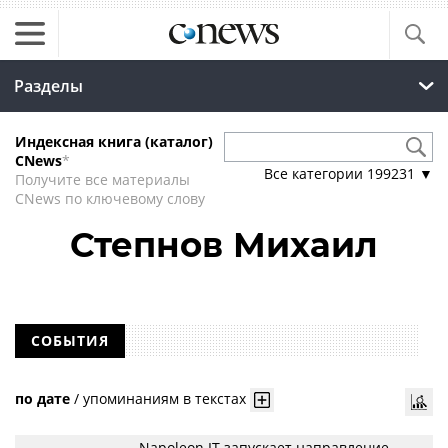
Разделы
Индексная книга (каталог)
CNews
*
Все категории
199231
▼
Получите все материалы
CNews по ключевому слову
Степнов Михаил
СОБЫТИЯ
по дате
/
упоминаниям в текстах
Napoleon IT запускает направление