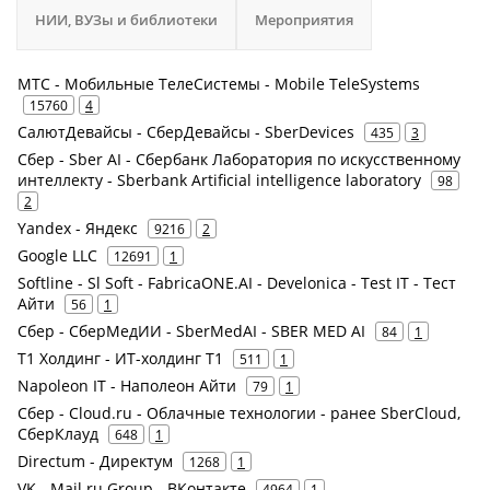
НИИ, ВУЗы и библиотеки
Мероприятия
МТС - Мобильные ТелеСистемы - Mobile TeleSystems
15760
4
СалютДевайсы - СберДевайсы - SberDevices
435
3
Сбер - Sber AI - Сбербанк Лаборатория по искусственному
интеллекту - Sberbank Artificial intelligence laboratory
98
2
Yandex - Яндекс
9216
2
Google LLC
12691
1
Softline - Sl Soft - FabricaONE.AI - Develonica - Test IT - Тест
Айти
56
1
Сбер - СберМедИИ - SberMedAI - SBER MED AI
84
1
Т1 Холдинг - ИТ-холдинг Т1
511
1
Napoleon IT - Наполеон Айти
79
1
Сбер - Cloud.ru - Облачные технологии - ранее SberCloud,
СберКлауд
648
1
Directum - Директум
1268
1
VK - Mail.ru Group - ВКонтакте
4964
1