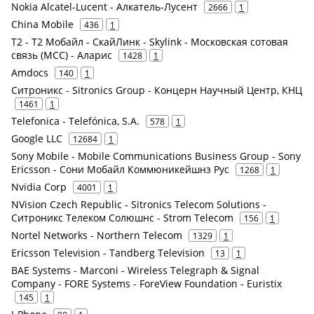
Nokia Alcatel-Lucent - Алкатель-Лусент
2666
1
China Mobile
436
1
Т2 - Т2 Мобайл - СкайЛинк - Skylink - Московская сотовая
связь (МСС) - Аларис
1428
1
Amdocs
140
1
Ситроникс - Sitronics Group - Концерн Научный Центр, КНЦ
1461
1
Telefonica - Telefónica, S.A.
578
1
Google LLC
12684
1
Sony Mobile - Mobile Communications Business Group - Sony
Ericsson - Сони Мобайл Коммюникейшнз Рус
1268
1
Nvidia Corp
4001
1
NVision Czech Republic - Sitronics Telecom Solutions -
Ситроникс Телеком Солюшнс - Strom Telecom
156
1
Nortel Networks - Northern Telecom
1329
1
Ericsson Television - Tandberg Television
13
1
BAE Systems - Marconi - Wireless Telegraph & Signal
Company - FORE Systems - ForeView Foundation - Euristix
145
1