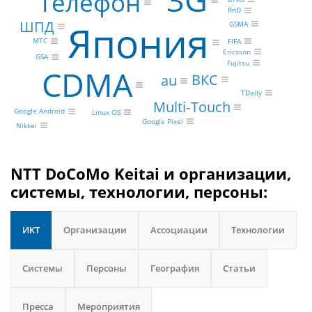
3G
Телефон
RnD
Япония
ШПД
GSMA
МТС
FIFA
Ericsson
GSA
Fujitsu
CDMA
ВКС
au
TDaily
Multi‑Touch
Google Android
Linux OS
Google Pixel
Nikkei
NTT DoCoMo Keitai и организации,
системы, технологии, персоны:
ИКТ
Организации
Ассоциации
Технологии
Системы
Персоны
География
Статьи
Пресса
Мероприятия