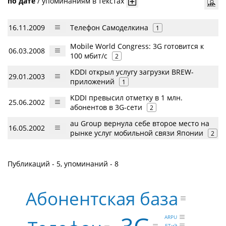
по дате
/
упоминаниям в текстах
16.11.2009
Телефон Самоделкина
1
Mobile World Congress: 3G готовится к
06.03.2008
100 мбит/с
2
KDDI открыл услугу загрузки BREW-
29.01.2003
приложений
1
KDDI превысил отметку в 1 млн.
25.06.2002
абонентов в 3G-сети
2
au Group вернула себе второе место на
16.05.2002
рынке услуг мобильной связи Японии
2
Публикаций - 5, упоминаний - 8
Абонентская база
ARPU
БТиЭ