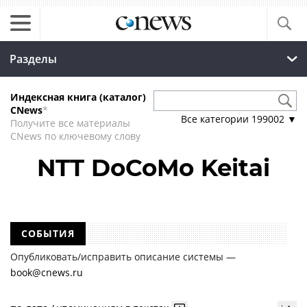
Разделы
Индексная книга (каталог)
CNews
*
Все категории
199002
▼
Получите все материалы
CNews по ключевому слову
NTT DoCoMo Keitai
СОБЫТИЯ
Опубликовать/исправить описание системы —
book@cnews.ru