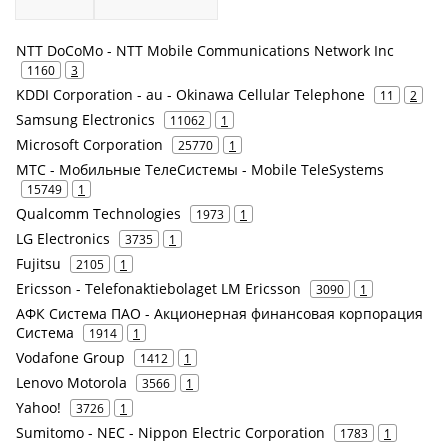
NTT DoCoMo - NTT Mobile Communications Network Inc
1160
3
KDDI Corporation - au - Okinawa Cellular Telephone
11
2
Samsung Electronics
11062
1
Microsoft Corporation
25770
1
МТС - Мобильные ТелеСистемы - Mobile TeleSystems
15749
1
Qualcomm Technologies
1973
1
LG Electronics
3735
1
Fujitsu
2105
1
Ericsson - Telefonaktiebolaget LM Ericsson
3090
1
АФК Система ПАО - Акционерная финансовая корпорация
Система
1914
1
Vodafone Group
1412
1
Lenovo Motorola
3566
1
Yahoo!
3726
1
Sumitomo - NEC - Nippon Electric Corporation
1783
1