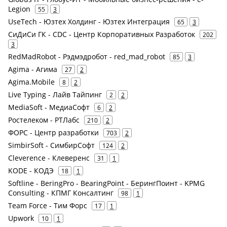
Legion
55
3
UseTech - Юзтех Холдинг - Юзтех Интеграция
65
3
СиДиСи ГК - CDC - Центр Корпоративных Разработок
202
3
RedMadRobot - Рэдмэдробот - red_mad_robot
85
3
Agima - Агима
27
2
Agima.Mobile
8
2
Live Typing - Лайв Тайпинг
2
2
MediaSoft - МедиаСофт
6
2
Ростелеком - РТЛабс
210
2
ФОРС - Центр разработки
703
2
SimbirSoft - СимбирСофт
124
2
Cleverence - Клеверенс
31
1
KODE - КОДЭ
18
1
Softline - BeringPro - BearingPoint - БерингПоинт - KPMG
Consulting - КПМГ Консалтинг
98
1
Team Force - Тим Форс
17
1
Upwork
10
1