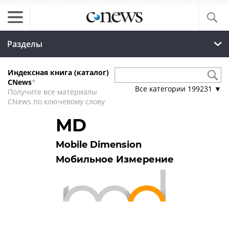
Разделы
Индексная книга (каталог)
CNews
*
Все категории
199231
▼
Получите все материалы
CNews по ключевому слову
MD
Mobile Dimension
Мобильное Измерение