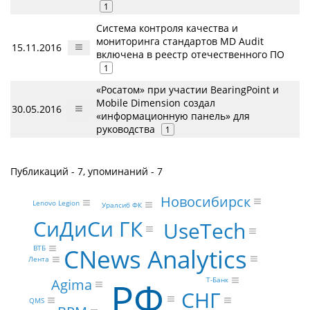
1
Система контроля качества и
мониторинга стандартов MD Audit
15.11.2016
включена в реестр отечественного ПО
1
«Росатом» при участии BearingPoint и
Mobile Dimension создал
30.05.2016
«информационную панель» для
руководства
1
Публикаций - 7, упоминаний - 7
Новосибирск
Lenovo Legion
Уралсиб ФК
СиДиСи ГК
UseTech
CNews Analytics
ВТБ
Лента
РФ
Agima
Т-Банк
СНГ
QMS