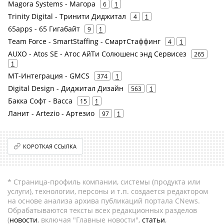
Magora Systems - Магора
6
1
Trinity Digital - Тринити Диджитал
4
1
65apps - 65 Гигабайт
9
1
Team Force - SmartStaffing - СмартСтаффинг
4
1
AUXO - Atos SE - Атос АйТи Солюшенс энд Сервисез
265
1
МТ-Интеграция - GMCS
374
1
Digital Design - Диджитал Дизайн
563
1
Бакка Софт - Bacca
15
1
Ланит - Artezio - Артезио
97
1
КОРОТКАЯ ССЫЛКА
* Страница-профиль компании, системы (продукта или
услуги), технологии, персоны и т.п. создается редактором
на основе анализа архива публикаций портала CNews.
Обрабатываются тексты всех редакционных разделов
(
новости
, включая "Главные новости",
статьи
,