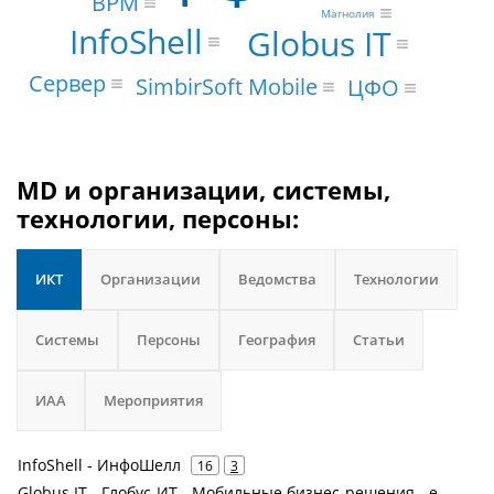
BPM
Магнолия
InfoShell
Globus IT
Сервер
SimbirSoft Mobile
ЦФО
MD и организации, системы,
технологии, персоны:
ИКТ
Организации
Ведомства
Технологии
Системы
Персоны
География
Статьи
ИАА
Мероприятия
InfoShell - ИнфоШелл
16
3
Globus IT - Глобус-ИТ - Мобильные бизнес-решения - e-