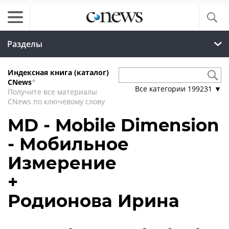
Разделы
Индексная книга (каталог)
CNews
*
Все категории
199231
▼
Получите все материалы
CNews по ключевому слову
MD - Mobile Dimension
- Мобильное
Измерение
+
Родионова Ирина