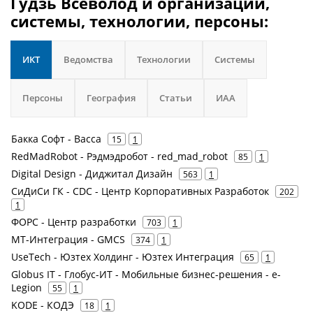
Гудзь Всеволод и организации,
системы, технологии, персоны:
ИКТ
Ведомства
Технологии
Системы
Персоны
География
Статьи
ИАА
Бакка Софт - Bacca
15
1
RedMadRobot - Рэдмэдробот - red_mad_robot
85
1
Digital Design - Диджитал Дизайн
563
1
СиДиСи ГК - CDC - Центр Корпоративных Разработок
202
1
ФОРС - Центр разработки
703
1
МТ-Интеграция - GMCS
374
1
UseTech - Юзтех Холдинг - Юзтех Интеграция
65
1
Globus IT - Глобус-ИТ - Мобильные бизнес-решения - e-
Legion
55
1
KODE - КОДЭ
18
1