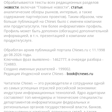
Обрабатываются тексты всех редакционных разделов
(
новости
, включая "Главные новости",
статьи
,
аналитические обзоры рынков, интервью, а также
содержание партнёрских проектов). Таким образом, чем
больше публикаций на CNews было с именем компании
или продукта/услуги, тем более информативен профиль.
Профиль может быть дополнен (обогащен) дополнительной
информацией, в т.ч. презентацией о компании или
продукте/услуге.
Обработан архив публикаций портала CNews.ru c 11.1998
до 08.2026 годы.
Ключевых фраз выявлено - 1462777, в очереди разбора -
724883.
Создано именных указателей - 199002.
Редакция Индексной книги CNews -
book@cnews.ru
Читатели CNews — это руководители и сотрудники одной
из самых успешных отраслей российской экономики:
индустрии информационных технологий. Ядро аудитории
составляют топ-менеджеры и технические специалисты
департаментов информатизации федеральных и
региональных органов государственной власти, банков,
промышленных компаний, розничных сетей, а также