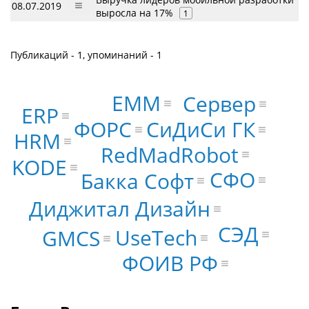
08.07.2019
выросла на 17%
1
Публикаций - 1, упоминаний - 1
EMM
Сервер
ERP
ФОРС
СиДиСи ГК
HRM
RedMadRobot
KODE
СФО
Бакка Софт
Диджитал Дизайн
СЭД
UseTech
GMCS
ФОИВ РФ