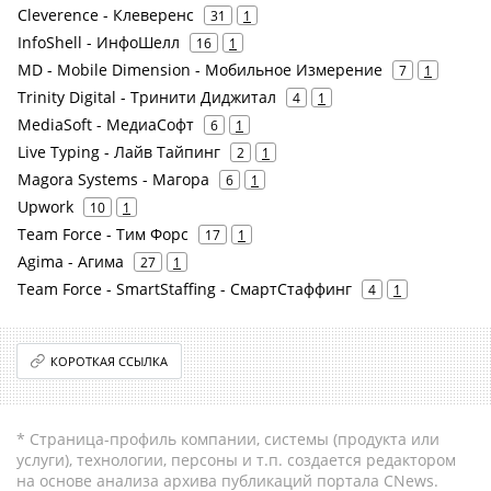
Cleverence - Клеверенс
31
1
InfoShell - ИнфоШелл
16
1
MD - Mobile Dimension - Мобильное Измерение
7
1
Trinity Digital - Тринити Диджитал
4
1
MediaSoft - МедиаСофт
6
1
Live Typing - Лайв Тайпинг
2
1
Magora Systems - Магора
6
1
Upwork
10
1
Team Force - Тим Форс
17
1
Agima - Агима
27
1
Team Force - SmartStaffing - СмартСтаффинг
4
1
КОРОТКАЯ ССЫЛКА
* Страница-профиль компании, системы (продукта или
услуги), технологии, персоны и т.п. создается редактором
на основе анализа архива публикаций портала CNews.