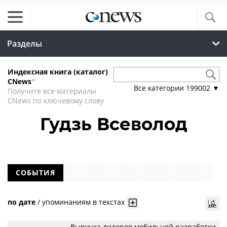
Разделы
Индексная книга (каталог)
CNews
*
Все категории
199002
▼
Получите все материалы
CNews по ключевому слову
Гудзь Всеволод
СОБЫТИЯ
по дате
/
упоминаниям в текстах
Выручка лидеров мобильной разработки