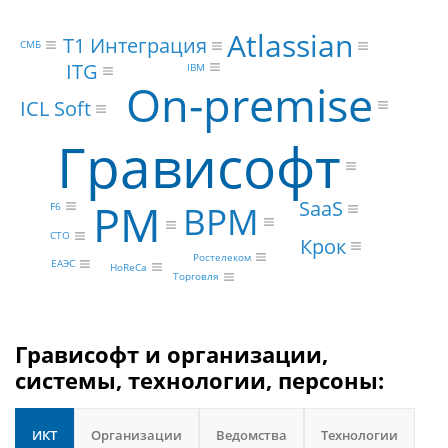
Atlassian
Т1 Интеграция
СМБ
ITG
IBM
On-premise
ICL Soft
Грависофт
SaaS
PM
BPM
F6
CTO
Крок
Ростелеком
ЕАЭС
HoReCa
Торговля
Грависофт и организации,
системы, технологии, персоны:
ИКТ
Организации
Ведомства
Технологии