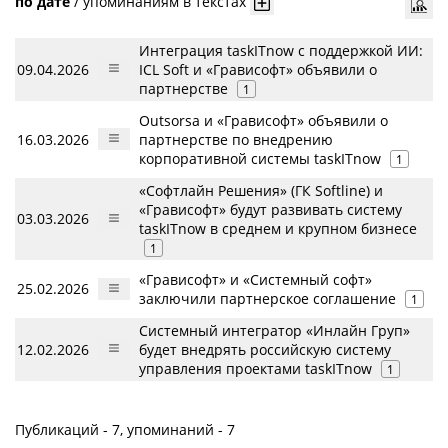
по дате
/
упоминаниям в текстах
Интеграция taskITnow с поддержкой ИИ:
09.04.2026
ICL Soft и «Грависофт» объявили о
партнерстве
1
Outsorsa и «Грависофт» объявили о
16.03.2026
партнерстве по внедрению
корпоративной системы taskITnow
1
«Софтлайн Решения» (ГК Softline) и
«Грависофт» будут развивать систему
03.03.2026
taskITnow в среднем и крупном бизнесе
1
«Грависофт» и «Системный софт»
25.02.2026
заключили партнерское соглашение
1
Системный интегратор «Инлайн Груп»
12.02.2026
будет внедрять российскую систему
управления проектами taskITnow
1
Публикаций - 7, упоминаний - 7