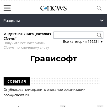
Разделы
Индексная книга (каталог)
CNews
*
Все категории
199231
▼
Получите все материалы
CNews по ключевому слову
Грависофт
СОБЫТИЯ
Опубликовать/исправить описание организации —
book@cnews.ru