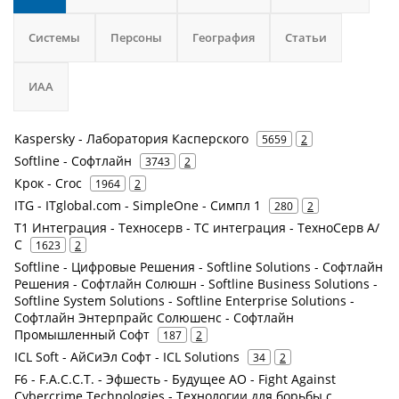
Системы
Персоны
География
Статьи
ИАА
Kaspersky - Лаборатория Касперского
5659
2
Softline - Софтлайн
3743
2
Крок - Croc
1964
2
ITG - ITglobal.com - SimpleOne - Симпл 1
280
2
Т1 Интеграция - Техносерв - ТС интеграция - ТехноСерв А/
С
1623
2
Softline - Цифровые Решения - Softline Solutions - Софтлайн
Решения - Софтлайн Солюшн - Softline Business Solutions -
Softline System Solutions - Softline Enterprise Solutions -
Софтлайн Энтерпрайс Солюшенс - Софтлайн
Промышленный Софт
187
2
ICL Soft - АйСиЭл Софт - ICL Solutions
34
2
F6 - F.A.С.С.T. - Эфшесть - Будущее АО - Fight Against
Cybercrime Technologies - Технологии для борьбы с