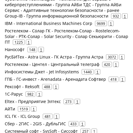
киберпреступлениями - Группа АйБи ТДС - Группа АйБи
Сервис - Адаптивные технологии безопасности - ранее
Group-IB - Группа информационной безопасности
932
1
IBM - International Business Machines Corp
9699
1
Ростелеком - Сόлар ГК - Ростелеком-Солар - Rostelecom-
Solar - РТК-Солар - Solar Security - Солар Секьюрити - Солар
ПТ
1225
1
Нанософт
148
1
РусБИТех - Astra Linux - ГК Астра - Группа Астра
3072
1
Ростелеком - Центел - Центральный телеграф
420
1
Инфосистемы Джет - Jet Infosystems
1440
1
ГПБ - ГС-инвест - Arenadata - Аренадата Софтвер
418
1
Рексофт - Reksoft
488
1
1С-Рарус
982
1
Eltex - Предприятие Элтекс
273
1
АйТи
1519
1
ICL ГК - ICL Group
481
1
Сбер - 2ГИС - 2GIS - ДубльГИС
433
1
Системный софт - SysSoft - Сиссофт
257
1