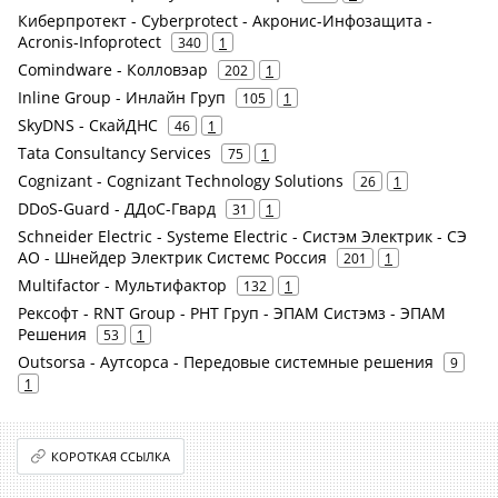
Киберпротект - Cyberprotect - Акронис-Инфозащита -
Acronis-Infoprotect
340
1
Comindware - Колловэар
202
1
Inline Group - Инлайн Груп
105
1
SkyDNS - СкайДНС
46
1
Tata Consultancy Services
75
1
Cognizant - Cognizant Technology Solutions
26
1
DDoS-Guard - ДДоС-Гвард
31
1
Schneider Electric - Systeme Electric - Систэм Электрик - СЭ
АО - Шнейдер Электрик Системс Россия
201
1
Multifactor - Мультифактор
132
1
Рексофт - RNT Group - РНТ Груп - ЭПАМ Систэмз - ЭПАМ
Решения
53
1
Outsorsa - Аутсорса - Передовые системные решения
9
1
КОРОТКАЯ ССЫЛКА