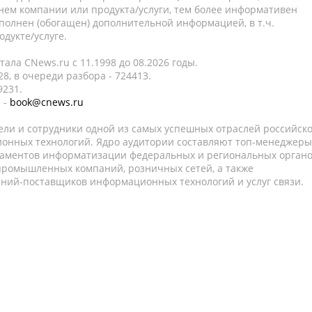
нем компании или продукта/услуги, тем более информативен
полнен (обогащен) дополнительной информацией, в т.ч.
дукте/услуге.
ала CNews.ru c 11.1998 до 08.2026 годы.
8, в очереди разбора - 724413.
9231.
 -
book@cnews.ru
ели и сотрудники одной из самых успешных отраслей российск
онных технологий. Ядро аудитории составляют топ-менеджеры
таментов информатизации федеральных и региональных орган
 промышленных компаний, розничных сетей, а также
аний-поставщиков информационных технологий и услуг связи.