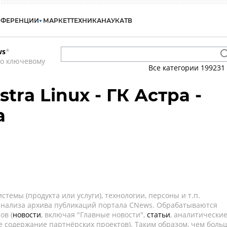
НФЕРЕНЦИИ
МАРКЕТ
ТЕХНИКА
НАУКА
ТВ
ws
*
по ключевому
Все категории
199231
tra Linux - ГК Астра -
а
темы (продукта или услуги), технологии, персоны и т.п.
 анализа архива публикаций портала CNews. Обрабатываются
ов (
новости
, включая "Главные новости",
статьи
, аналитически
е содержание партнёрских проектов). Таким образом, чем боль