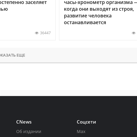
остепенно заселяет
часы-хронометр организма 
нью
когда они выходят из строя,
развитие человека
останавливается
36447
КАЗАТЬ ЕЩЕ
CNews
Соцсети
Об издании
Max