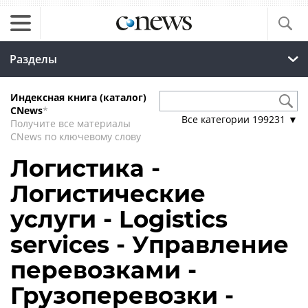
Разделы
Индексная книга (каталог)
CNews
*
Все категории
199231
▼
Получите все материалы
CNews по ключевому слову
Логистика -
Логистические
услуги - Logistics
services - Управление
перевозками -
Грузоперевозки -