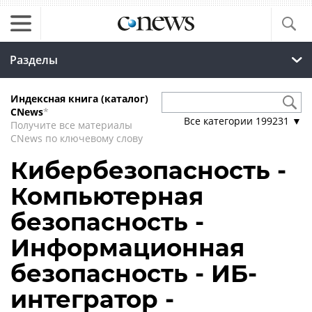
Разделы
Индексная книга (каталог)
CNews
*
Все категории
199231
▼
Получите все материалы
CNews по ключевому слову
Кибербезопасность -
Компьютерная
безопасность -
Информационная
безопасность - ИБ-
интегратор -