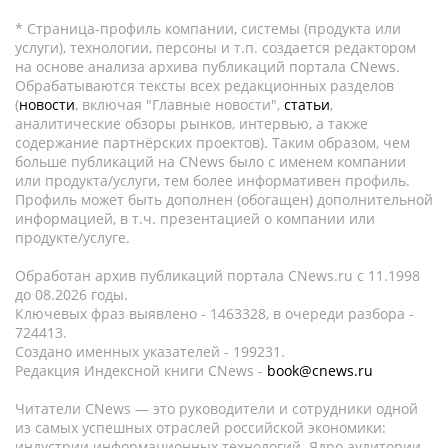
* Страница-профиль компании, системы (продукта или
услуги), технологии, персоны и т.п. создается редактором
на основе анализа архива публикаций портала CNews.
Обрабатываются тексты всех редакционных разделов
(
новости
, включая "Главные новости",
статьи
,
аналитические обзоры рынков, интервью, а также
содержание партнёрских проектов). Таким образом, чем
больше публикаций на CNews было с именем компании
или продукта/услуги, тем более информативен профиль.
Профиль может быть дополнен (обогащен) дополнительной
информацией, в т.ч. презентацией о компании или
продукте/услуге.
Обработан архив публикаций портала CNews.ru c 11.1998
до 08.2026 годы.
Ключевых фраз выявлено - 1463328, в очереди разбора -
724413.
Создано именных указателей - 199231.
Редакция Индексной книги CNews -
book@cnews.ru
Читатели CNews — это руководители и сотрудники одной
из самых успешных отраслей российской экономики:
индустрии информационных технологий. Ядро аудитории