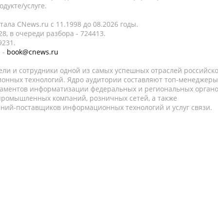
дукте/услуге.
ала CNews.ru c 11.1998 до 08.2026 годы.
8, в очереди разбора - 724413.
9231.
 -
book@cnews.ru
ели и сотрудники одной из самых успешных отраслей российск
онных технологий. Ядро аудитории составляют топ-менеджеры
таментов информатизации федеральных и региональных орган
 промышленных компаний, розничных сетей, а также
аний-поставщиков информационных технологий и услуг связи.