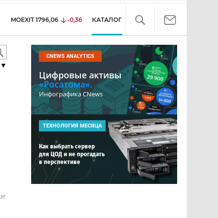
MOEXIT
1796,06
-0,36
КАТАЛОГ
CNEWS ANALYTICS
▼
Цифровые активы
«Росатома».
Инфографика CNews
ТЕХНОЛОГИЯ МЕСЯЦА
Как выбрать сервер
для ЦОД и не прогадать
в перспективе
е
ше