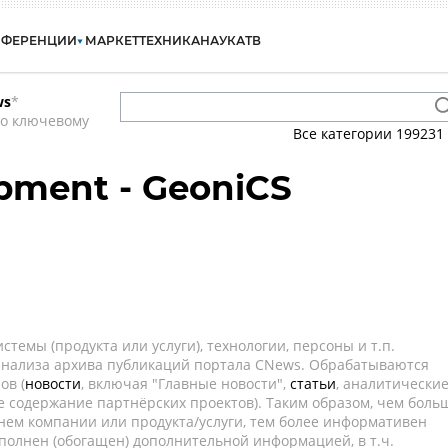
НФЕРЕНЦИИ
МАРКЕТ
ТЕХНИКА
НАУКА
ТВ
ws
*
по ключевому
Все категории
199231
pment - GeoniCS
темы (продукта или услуги), технологии, персоны и т.п.
 анализа архива публикаций портала CNews. Обрабатываются
ов (
новости
, включая "Главные новости",
статьи
, аналитически
е содержание партнёрских проектов). Таким образом, чем боль
нем компании или продукта/услуги, тем более информативен
полнен (обогащен) дополнительной информацией, в т.ч.