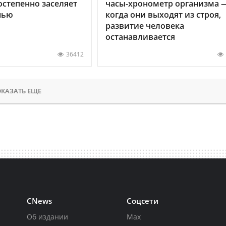
остепенно заселяет
часы-хронометр организма 
нью
когда они выходят из строя,
развитие человека
останавливается
36412
КАЗАТЬ ЕЩЕ
CNews
Соцсети
Об издании
Max