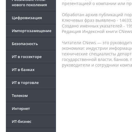
презентацией о компании или про
нового поколения
Обработан архив публикаций порт
Цифровизация
Ключевых фраз выявлено - 146332
Создано именных указателей - 19
Импортозамещение
Редакция Индексной книги CNews
Читатели CNews — это руководит
Безопасность
экономики: индустрии информаци
технические специалисты депар
ИТ в госсекторе
государственной власти, банков,
руководители и сотрудники комп
ИТ в банках
ИТ в торговле
Телеком
Интернет
ИТ-бизнес