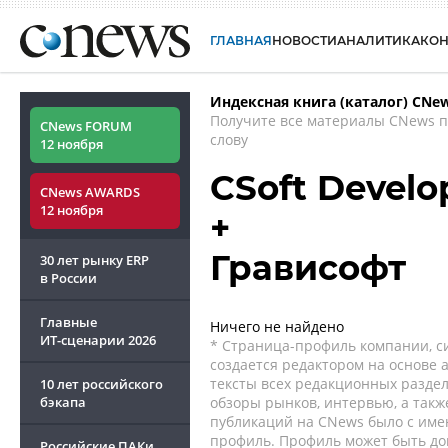
ГЛАВНАЯ
НОВОСТИ
АНАЛИТИКА
КО
Индексная книга (каталог) CNe
Получите все материалы CNews 
CNews FORUM
слову
12 ноября
CSoft Develo
CNews AWARDS
12 ноября
+
Грависофт
30 лет рынку ERP
в России
Главные
Ничего не найдено
ИТ-сценарии
2026
* Страница-профиль компании, сис
создается редактором на основе
тексты всех редакционных раздел
10 лет российского
бэкапа
обзоры рынков, интервью, а такж
публикаций на CNews было с име
профиль. Профиль может быть до
Российские ПАКи