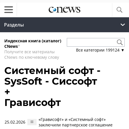
Разделы
Индексная книга (каталог)
CNews
*
Все категории
199124
▼
Получите все материалы
CNews по ключевому слову
Системный софт -
SysSoft - Сиссофт
+
Грависофт
«Грависофт» и «Системный софт»
25.02.2026
заключили партнерское соглашение