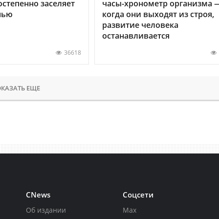
остепенно заселяет
часы-хронометр организма 
нью
когда они выходят из строя,
развитие человека
останавливается
36618
КАЗАТЬ ЕЩЕ
CNews
Соцсети
Об издании
Max