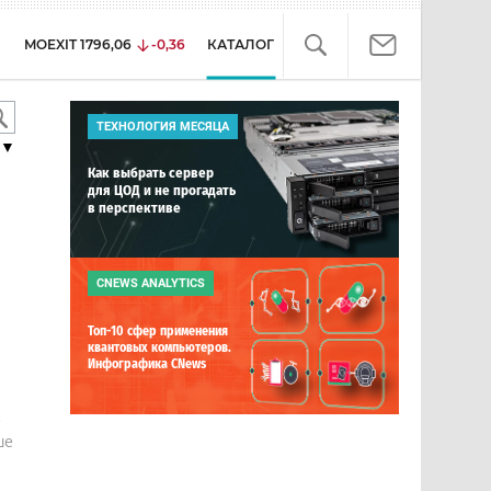
MOEXIT
1796,06
-0,36
КАТАЛОГ
ТЕХНОЛОГИЯ МЕСЯЦА
▼
Как выбрать сервер
для ЦОД и не прогадать
в перспективе
CNEWS ANALYTICS
Топ-10 сфер применения
квантовых компьютеров.
Инфографика CNews
е
ше