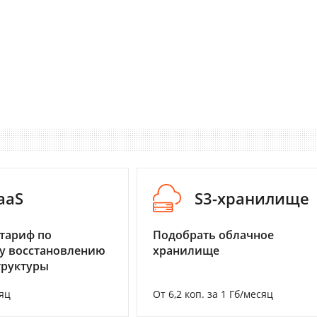
aaS
S3-хранилище
тариф по
Подобрать облачное
у восстановлению
хранилище
труктуры
яц
От 6,2 коп. за 1 Гб/месяц