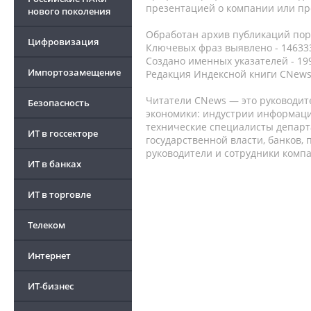
презентацией о компании или про
нового поколения
Обработан архив публикаций порт
Цифровизация
Ключевых фраз выявлено - 146333
Создано именных указателей - 19
Импортозамещение
Редакция Индексной книги CNews
Читатели CNews — это руководит
Безопасность
экономики: индустрии информаци
технические специалисты депар
ИТ в госсекторе
государственной власти, банков,
руководители и сотрудники комп
ИТ в банках
ИТ в торговле
Телеком
Интернет
ИТ-бизнес