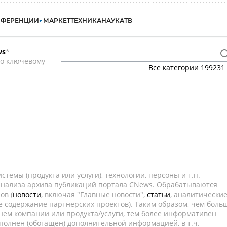
НФЕРЕНЦИИ
МАРКЕТ
ТЕХНИКА
НАУКА
ТВ
ws
*
по ключевому
Все категории
199231
темы (продукта или услуги), технологии, персоны и т.п.
 анализа архива публикаций портала CNews. Обрабатываются
ов (
новости
, включая "Главные новости",
статьи
, аналитически
е содержание партнёрских проектов). Таким образом, чем боль
нем компании или продукта/услуги, тем более информативен
полнен (обогащен) дополнительной информацией, в т.ч.