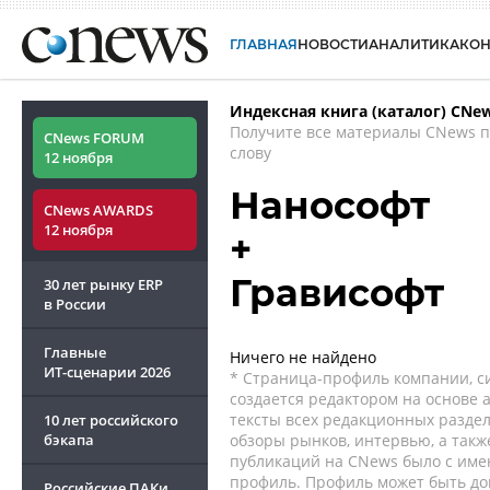
ГЛАВНАЯ
НОВОСТИ
АНАЛИТИКА
КО
Индексная книга (каталог) CNe
Получите все материалы CNews 
CNews FORUM
слову
12 ноября
Нанософт
CNews AWARDS
12 ноября
+
Грависофт
30 лет рынку ERP
в России
Главные
Ничего не найдено
ИТ-сценарии
2026
* Страница-профиль компании, сис
создается редактором на основе
тексты всех редакционных раздел
10 лет российского
бэкапа
обзоры рынков, интервью, а такж
публикаций на CNews было с име
профиль. Профиль может быть до
Российские ПАКи