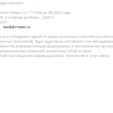
дукте/услуге.
ала CNews.ru c 11.1998 до 08.2026 годы.
0, в очереди разбора - 724415.
9231.
 -
book@cnews.ru
ели и сотрудники одной из самых успешных отраслей российск
онных технологий. Ядро аудитории составляют топ-менеджеры
таментов информатизации федеральных и региональных орган
 промышленных компаний, розничных сетей, а также
аний-поставщиков информационных технологий и услуг связи.