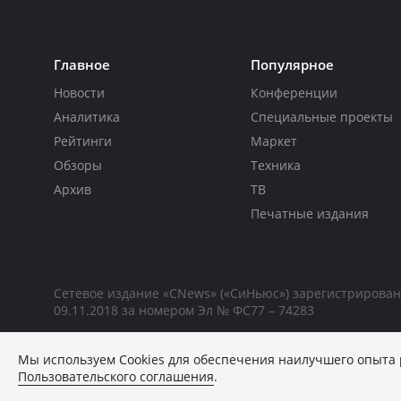
Главное
Популярное
Новости
Конференции
Аналитика
Специальные проекты
Рейтинги
Маркет
Обзоры
Техника
Архив
ТВ
Печатные издания
Сетевое издание «CNews» («СиНьюс») зарегистрирова
09.11.2018 за номером Эл № ФС77 – 74283
Мы используем Сookies для обеспечения наилучшего опыта 
Пользовательского соглашения
.