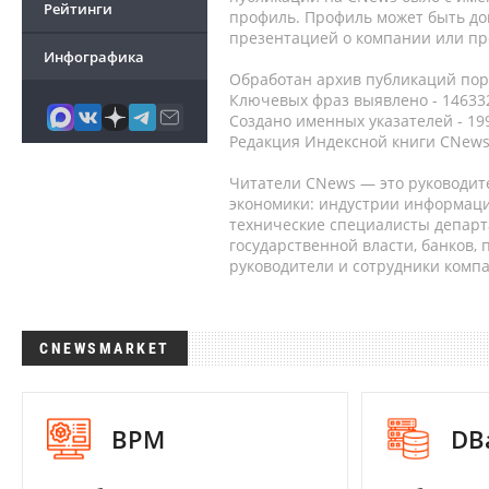
Рейтинги
профиль. Профиль может быть до
презентацией о компании или про
Инфографика
Обработан архив публикаций порт
Ключевых фраз выявлено - 146332
Создано именных указателей - 19
Редакция Индексной книги CNews
Читатели CNews — это руководит
экономики: индустрии информаци
технические специалисты депар
государственной власти, банков,
руководители и сотрудники комп
CNEWSMARKET
BPM
DB