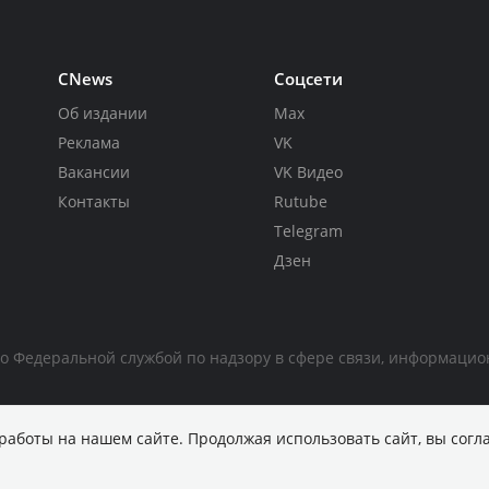
CNews
Соцсети
Об издании
Max
Реклама
VK
Вакансии
VK Видео
Контакты
Rutube
Telegram
Дзен
но Федеральной службой по надзору в сфере связи, информаци
работы на нашем сайте. Продолжая использовать сайт, вы согл