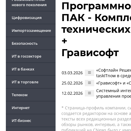
Программно
нового поколения
ПАК - Компл
Цифровизация
технических
Импортозамещение
+
Безопасность
Грависофт
ИТ в госсекторе
ИТ в банках
«Софтлайн Решени
03.03.2026
taskITnow в сре
ИТ в торговле
25.02.2026
«Грависофт» и «
Системный интег
12.02.2026
Телеком
управления прое
Интернет
* Страница-профиль компании, сис
создается редактором на основе
тексты всех редакционных раздел
ИТ-бизнес
обзоры рынков, интервью, а такж
публикаций на CNews было с име