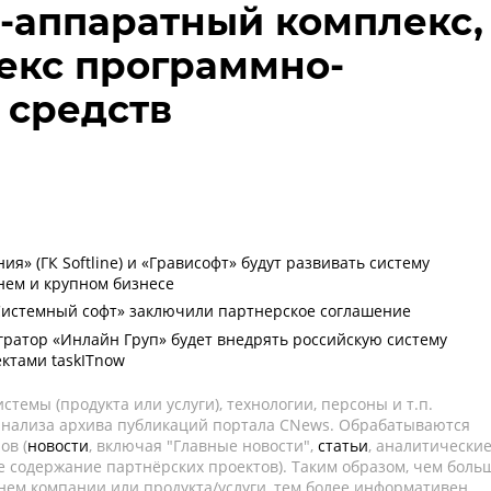
-аппаратный комплекс,
екс программно-
 средств
я» (ГК Softline) и «Грависофт» будут развивать систему
днем и крупном бизнесе
Системный софт» заключили партнерское соглашение
ратор «Инлайн Груп» будет внедрять российскую систему
ктами taskITnow
темы (продукта или услуги), технологии, персоны и т.п.
 анализа архива публикаций портала CNews. Обрабатываются
ов (
новости
, включая "Главные новости",
статьи
, аналитически
е содержание партнёрских проектов). Таким образом, чем боль
нем компании или продукта/услуги, тем более информативен