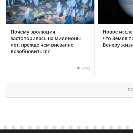
Почему эволюция
Новое иссле
застопорилась на миллионы
что Земля п
лет, прежде чем внезапно
Венеру жиз
возобновиться?
2442
ПО