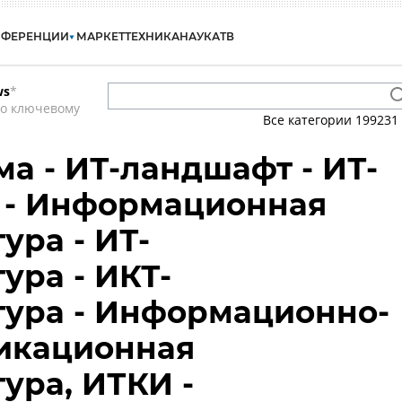
НФЕРЕНЦИИ
МАРКЕТ
ТЕХНИКА
НАУКА
ТВ
ws
*
по ключевому
Все категории
199231
ма - ИТ-ландшафт - ИТ-
 - Информационная
ура - ИТ-
ура - ИКТ-
тура - Информационно-
икационная
ура, ИТКИ -