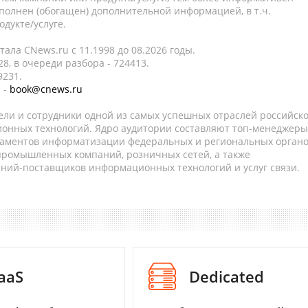
полнен (обогащен) дополнительной информацией, в т.ч.
дукте/услуге.
ала CNews.ru c 11.1998 до 08.2026 годы.
8, в очереди разбора - 724413.
9231.
 -
book@cnews.ru
ели и сотрудники одной из самых успешных отраслей российск
онных технологий. Ядро аудитории составляют топ-менеджеры
таментов информатизации федеральных и региональных орган
 промышленных компаний, розничных сетей, а также
аний-поставщиков информационных технологий и услуг связи.
aaS
Dedicated