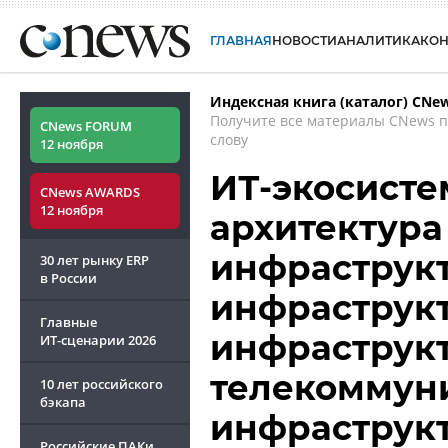
ГЛАВНАЯ
НОВОСТИ
АНАЛИТИКА
КО
Индексная книга (каталог) CNe
Получите все материалы CNews 
CNews FORUM
слову
12 ноября
ИТ-экосисте
CNews AWARDS
12 ноября
архитектура
инфраструкт
30 лет рынку ERP
в России
инфраструкт
Главные
инфраструк
ИТ-сценарии
2026
телекоммун
10 лет российского
бэкапа
инфраструкт
Российские ПАКи