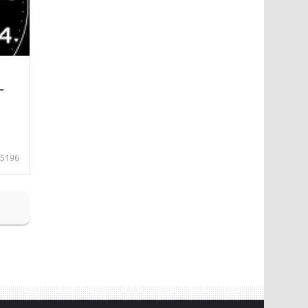
—
5196