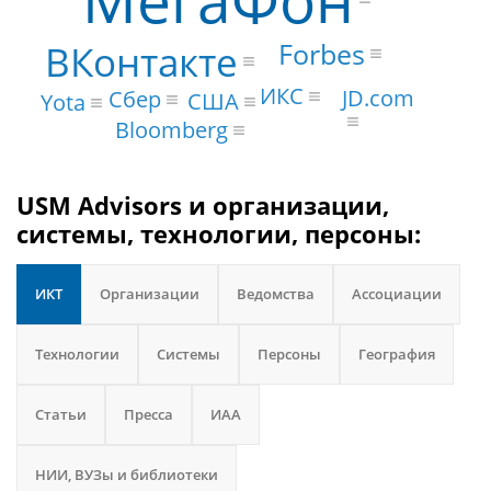
Forbes
ВКонтакте
ИКС
JD.com
Сбер
США
Yota
Bloomberg
USM Advisors и организации,
системы, технологии, персоны:
ИКТ
Организации
Ведомства
Ассоциации
Технологии
Системы
Персоны
География
Статьи
Пресса
ИАА
НИИ, ВУЗы и библиотеки