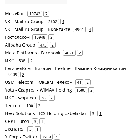
МегаФон
10742
7
VK - Mail.ru Group
3602
4
VK - Mail.ru Group - ВКонтакте
4964
4
Ростелеком
10948
2
Alibaba Group
473
2
Meta Platforms - Facebook
4621
2
ИКС
538
2
ВымпелКом - Билайн - Beeline - Вымпел-Коммуникации
9509
2
USM Telecom - ЮэСэМ Телеком
41
2
Yota - Скартел - WiMAX Holding
1580
2
ИКС - Форпост
78
2
Tencent
190
2
New Solutions - ICS Holding Uzbekistan
3
1
CRPT Turon
3
1
Экспател
3
1
X Corp - Twitter
2938
1