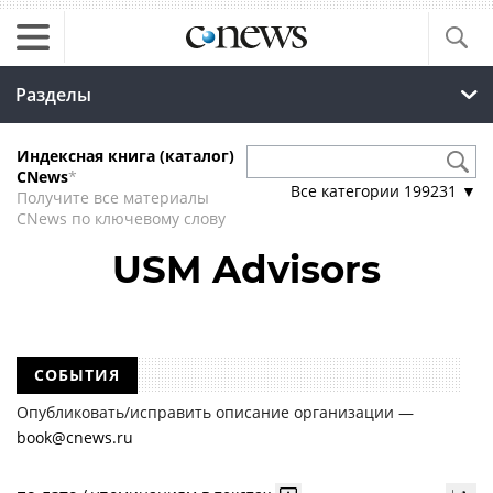
Разделы
Индексная книга (каталог)
CNews
*
Все категории
199231
▼
Получите все материалы
CNews по ключевому слову
USM Advisors
СОБЫТИЯ
Опубликовать/исправить описание организации —
book@cnews.ru