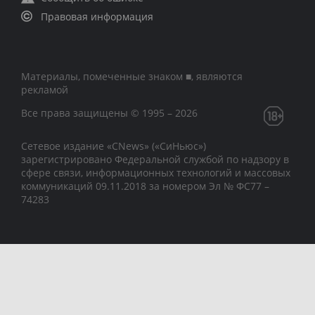
Правовая информация
Материалы, помеченные знаком ■, являются
рекламой
Все права защищены © 1995 – 2026
Сетевое издание «CNews» («СиНьюс»)
зарегистрировано Федеральной службой по надзору в
сфере связи, информационных технологий и массовых
коммуникаций 09.11.2018 за номером Эл № ФС77 –
74283