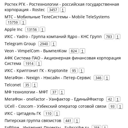
Ростех РГК - Ростехнологии - российская государственная
корпорация - Rostec
3457
1
МТС - Мобильные ТелеСистемы - Mobile TeleSystems
15759
1
Apple Inc
13156
1
ИКС - Yadro - Группа компаний Ядро - КНС Групп
783
1
Telegram Group
2940
1
Veon - VimpelCom - ВымпелКом
824
1
АФК Система ПАО - Акционерная финансовая корпорация
Система
1914
1
ИКС - Криптонит ГК - Kryptonite
95
1
МегаФон - Nexign - Нэксайн - Петер-Сервис
346
1
Telconet
35
1
МФ технологии - МФТ
37
1
МегаФон - oneFactor - Уанфактор - ЕдиныйФактор
42
1
UCell - Coscom - Узбекский оператор сотовой связи
93
1
ИКС - Цитадель ГК
110
1
Питерская группа связистов
441
1
Softline - Интернет-Проекты - Subscribe.ru
258
1