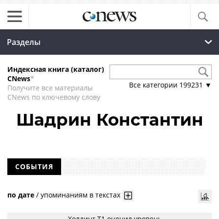
Разделы
Индексная книга (каталог)
CNews
*
Все категории
199231
▼
Получите все материалы
CNews по ключевому слову
Шадрин Константин
СОБЫТИЯ
по дате
/
упоминаниям в текстах
Холдинг Т1 оценил уровень