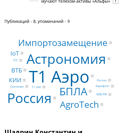
мучают телеком-активы «Альфы»
1
Публикаций - 8, упоминаний - 9
Импортозамещение
IoT
Астрономия
ICC
Т1 Аэро
ВТБ
КИИ
Ростех
Аэрофлот
БПЛА
Сколково
Т1 ИИ
Россия
ВЭБ.РФ
AgroTech
Шадрин Константин и