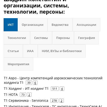
организации, системы,
технологии, персоны:
ИКТ
Организации
Ведомства
Ассоциации
Технологии
Системы
Персоны
География
Статьи
ИАА
НИИ, ВУЗы и библиотеки
Мероприятия
Т1 Аэро - Центр компетенций аэрокосмических технологий
холдинга Т1
39
6
Т1 Холдинг - ИТ-холдинг Т1
511
4
Т1 НОТА
73
2
Т1 Сервионика - Servionica
278
2
Т1 Интеграция - Техносерв - ТС интеграция - ТехноСерв А/