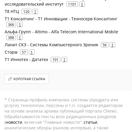
исследовательский институт
1101
1
Т8 НТЦ
120
1
Т1 Консалтинг - Т1 Инновации - Техносерв Консалтинг
366
1
Альфа-Групп - Altimo - Alfa Telecom International Mobile
388
1
Ланит СКЗ - Системы Компьютерного Зрения
56
1
Сторм
57
1
Т1 Иннотех - Дататех
101
1
КОРОТКАЯ ССЫЛКА
* Страница-профиль компании, системы (продукта или
услуги), технологии, персоны и т.п. создается редактором
на основе анализа архива публикаций портала CNews.
Обрабатываются тексты всех редакционных разделов
(
новости
, включая "Главные новости",
статьи
,
аналитические обзоры рынков, интервью, а также