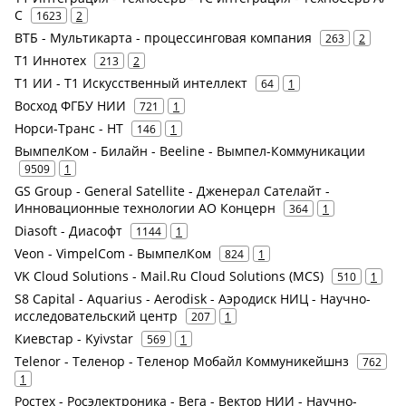
С
1623
2
ВТБ - Мультикарта - процессинговая компания
263
2
Т1 Иннотех
213
2
Т1 ИИ - Т1 Искусственный интеллект
64
1
Восход ФГБУ НИИ
721
1
Норси-Транс - НТ
146
1
ВымпелКом - Билайн - Beeline - Вымпел-Коммуникации
9509
1
GS Group - General Satellite - Дженерал Сателайт -
Инновационные технологии АО Концерн
364
1
Diasoft - Диасофт
1144
1
Veon - VimpelCom - ВымпелКом
824
1
VK Cloud Solutions - Mail.Ru Cloud Solutions (MCS)
510
1
S8 Capital - Aquarius - Aerodisk - Аэродиск НИЦ - Научно-
исследовательский центр
207
1
Киевстар - Kyivstar
569
1
Telenor - Теленор - Теленор Мобайл Коммуникейшнз
762
1
Ростех - Росэлектроника - Вега - Вектор НИИ - Научно-