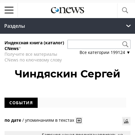
Разделы
Индексная книга (каталог)
CNews
*
Все категории
199124
▼
Получите все материалы
CNews по ключевому слову
Чиндяскин Сергей
СОБЫТИЯ
по дате
/
упоминаниям в текстах
Samsung начал предустанавливать на