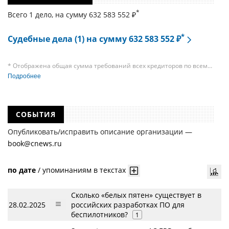
*
Всего 1 дело, на cумму 632 583 552 ₽
*
Судебные дела (1) на сумму 632 583 552 ₽
* Отображена общая сумма требований всех кредиторов по всем
судебным делам, в рамках которых компания подавала требования
Подробнее
к своим должникам — организациям. При этом, общая сумма
требований всех кредиторов по делу о банкротстве не тождественна
сумме требования одного конкретного кредитора, кредиторов
в одном таком деле может быть несколько десятков, а размеры сумм
СОБЫТИЯ
требований одних могут быть больше или меньше размеров
требований других кредиторов.
Опубликовать/исправить описание организации —
book@cnews.ru
по дате
/
упоминаниям в текстах
Сколько «белых пятен» существует в
28.02.2025
российских разработках ПО для
беспилотников?
1