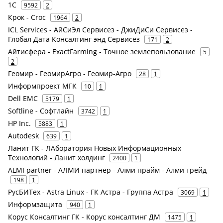
1С
9592
2
Крок - Croc
1964
2
ICL Services - АйСиЭл Сервисез - ДжиДиСи Сервисез -
Глобал Дата Консалтинг энд Сервисез
171
2
Айтисфера - ExactFarming - Точное землепользование
5
2
Геомир - ГеомирАгро - Геомир-Агро
28
1
Информпроект МГК
10
1
Dell EMC
5179
1
Softline - Софтлайн
3742
1
HP Inc.
5883
1
Autodesk
639
1
Ланит ГК - ЛАборатория Новых Информационных
Технологий - Ланит холдинг
2400
1
ALMI partner - АЛМИ партнер - Алми прайм - Алми трейд
198
1
РусБИТех - Astra Linux - ГК Астра - Группа Астра
3069
1
Информзащита
940
1
Корус Консалтинг ГК - Корус консалтинг ДМ
1475
1