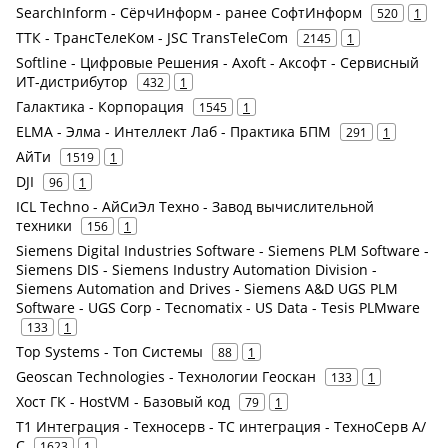
SearchInform - СёрчИнформ - ранее СофтИнформ
520
1
ТТК - ТрансТелеКом - JSC TransTeleCom
2145
1
Softline - Цифровые Решения - Axoft - Аксофт - Сервисный
ИТ-дистрибутор
432
1
Галактика - Корпорация
1545
1
ELMA - Элма - Интеллект Лаб - Практика БПМ
291
1
АйТи
1519
1
DJI
96
1
ICL Techno - АйСиЭл Техно - Завод вычислительной
техники
156
1
Siemens Digital Industries Software - Siemens PLM Software -
Siemens DIS - Siemens Industry Automation Division -
Siemens Automation and Drives - Siemens A&D UGS PLM
Software - UGS Corp - Tecnomatix - US Data - Tesis PLMware
133
1
Top Systems - Топ Системы
88
1
Geoscan Technologies - Технологии Геоскан
133
1
Хост ГК - HostVM - Базовый код
79
1
Т1 Интеграция - Техносерв - ТС интеграция - ТехноСерв А/
С
1623
1