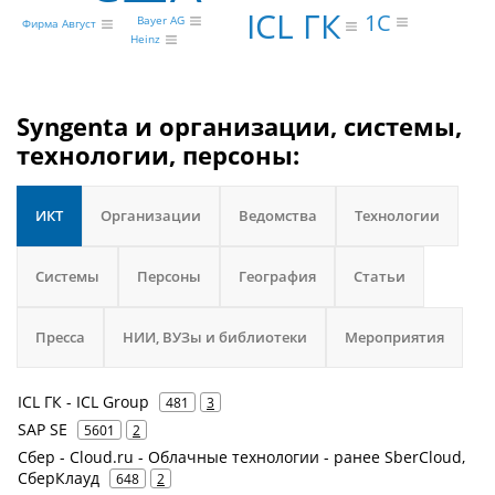
ICL ГК
1С
Bayer AG
Фирма Август
Heinz
Syngenta и организации, системы,
технологии, персоны:
ИКТ
Организации
Ведомства
Технологии
Системы
Персоны
География
Статьи
Пресса
НИИ, ВУЗы и библиотеки
Мероприятия
ICL ГК - ICL Group
481
3
SAP SE
5601
2
Сбер - Cloud.ru - Облачные технологии - ранее SberCloud,
СберКлауд
648
2