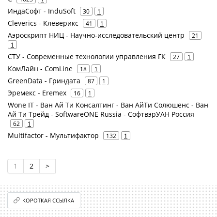
ИндаСофт - InduSoft
30
1
Cleverics - Клеверикс
41
1
Аэроскрипт НИЦ - Научно-исследовательский центр
21
1
СТУ - Современные технологии управления ГК
27
1
КомЛайн - ComLine
18
1
GreenData - Гриндата
87
1
Эремекс - Eremex
16
1
Wone IT - Ван Ай Ти Консалтинг - Ван АйТи Солюшенс - Ван
Ай Ти Трейд - SoftwareONE Russia - СофтвэрУАН Россия
62
1
Multifactor - Мультифактор
132
1
1
2
>
КОРОТКАЯ ССЫЛКА