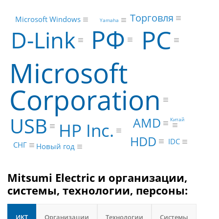
Торговля
Microsoft Windows
Yamaha
РФ
PC
D-Link
Microsoft
Corporation
USB
AMD
Китай
HP Inc.
HDD
IDC
СНГ
Новый год
Mitsumi Electric и организации,
системы, технологии, персоны:
ИКТ
Организации
Технологии
Системы