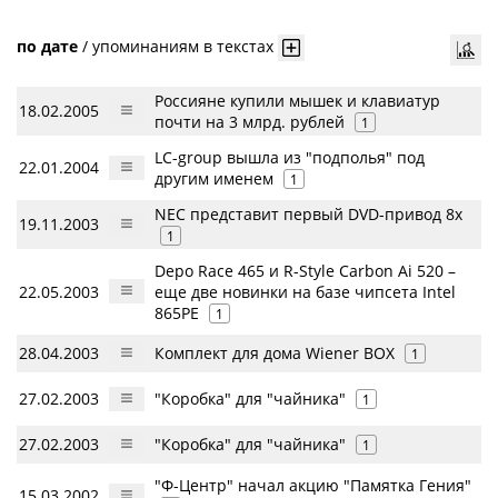
по дате
/
упоминаниям в текстах
Россияне купили мышек и клавиатур
18.02.2005
почти на 3 млрд. рублей
1
LC-group вышла из "подполья" под
22.01.2004
другим именем
1
NEC представит первый DVD-привод 8x
19.11.2003
1
Depo Race 465 и R-Style Carbon Ai 520 –
22.05.2003
еще две новинки на базе чипсета Intel
865PE
1
28.04.2003
Комплект для дома Wiener BOX
1
27.02.2003
"Коробка" для "чайника"
1
27.02.2003
"Коробка" для "чайника"
1
"Ф-Центр" начал акцию "Памятка Гения"
15.03.2002