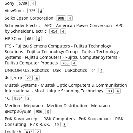
Sony
6739
4
ViewSonic
325
4
Seiko Epson Corporation
908
4
Schneider Electric - APC - American Power Conversion - APC
by Schneider Electric
454
4
HP 3Com
681
4
FTS - Fujitsu Siemens Computers - Fujitsu Technology
Solutions - Fujitsu Technology Group - Fujitsu Technology
Systems - Fujitsu Computers - Fujitsu Computer Systems -
Fujitsu Computer Products
788
4
UNICOM U.S. Robotics - USR - USRobotics
94
4
Ф-Центр
27
4
Mustek Systems - Mustek Optic Computers & Communikation
International - Most Unique Scanning Technology
83
4
1С
9594
3
Merlion - Мерлион - Merlion Distribution - Мерлион
дистрибуция
986
3
РиК Компьютерс - R&K Computers - РиК Консалтинг - R&K
Consulting - РИК R.&K.
19
3
Logitech
437
2