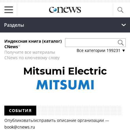
Разделы
Индексная книга (каталог)
CNews
*
Все категории
199231
▼
Получите все материалы
CNews по ключевому слову
Mitsumi Electric
СОБЫТИЯ
Опубликовать/исправить описание организации —
book@cnews.ru