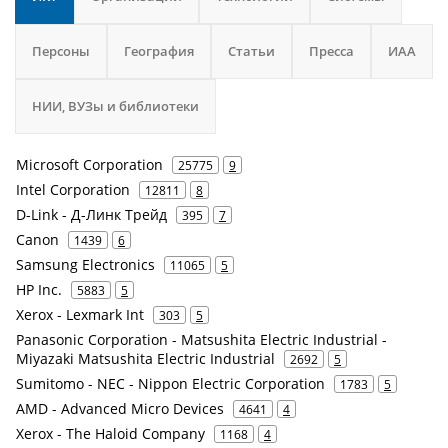
Персоны
География
Статьи
Пресса
ИАА
НИИ, ВУЗы и библиотеки
Microsoft Corporation
25775
9
Intel Corporation
12811
8
D-Link - Д-Линк Трейд
395
7
Canon
1439
6
Samsung Electronics
11065
5
HP Inc.
5883
5
Xerox - Lexmark Int
303
5
Panasonic Corporation - Matsushita Electric Industrial -
Miyazaki Matsushita Electric Industrial
2692
5
Sumitomo - NEC - Nippon Electric Corporation
1783
5
AMD - Advanced Micro Devices
4641
4
Xerox - The Haloid Company
1168
4