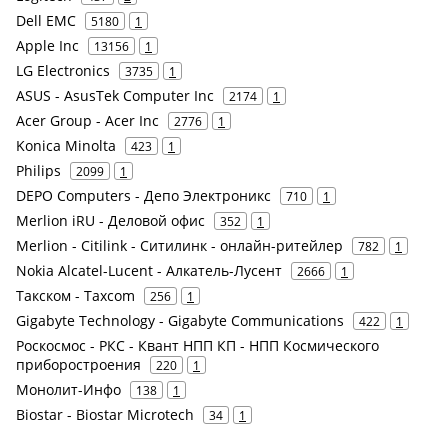
Dell EMC
5180
1
Apple Inc
13156
1
LG Electronics
3735
1
ASUS - AsusTek Computer Inc
2174
1
Acer Group - Acer Inc
2776
1
Konica Minolta
423
1
Philips
2099
1
DEPO Computers - Депо Электроникс
710
1
Merlion iRU - Деловой офис
352
1
Merlion - Citilink - Ситилинк - онлайн-ритейлер
782
1
Nokia Alcatel-Lucent - Алкатель-Лусент
2666
1
Такском - Taxcom
256
1
Gigabyte Technology - Gigabyte Communications
422
1
Роскосмос - РКС - Квант НПП КП - НПП Космического
приборостроения
220
1
Монолит-Инфо
138
1
Biostar - Biostar Microtech
34
1