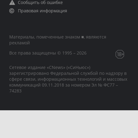
Сообщить об ошибке
Правовая информация
Материалы, помеченные знаком ■, являются
рекламой
Все права защищены © 1995 – 2026
Сетевое издание «CNews» («СиНьюс»)
зарегистрировано Федеральной службой по надзору в
сфере связи, информационных технологий и массовых
коммуникаций 09.11.2018 за номером Эл № ФС77 –
74283