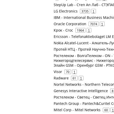
StepUp Lab - Степ Ап Лаб - СТЭПА
LG Electronics
3735
1
IBM - International Business Mach
Oracle Corporation
7074
1
Крок - Croc
1964
1
Ericsson - Telefonaktiebolaget LM 
Nokia Alcatel-Lucent - Алкатель-Л
Протей НТЦ - Протей Научно-Техн
Ростелеком - ВолгаТелеком - ON -
Нижегородтелесервис - Нижегород
Элайн GSM - Оренбург GSM - РТ
Visor
70
1
Radware
61
1
Nortel Networks - Northern Teleco
Genesys Interactive Intelligence
8
Ростелеком - Светец - Светец Инт
Pantech Group - Pantech&Curitel 
Mitel Corp - Mitel Networks
60
1