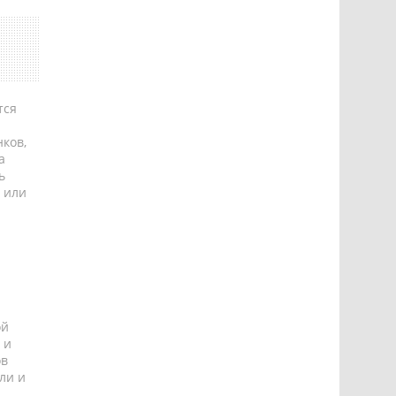
тся
ков,
а
ь
 или
ой
 и
ов
ли и