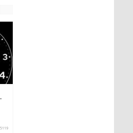
—
5119