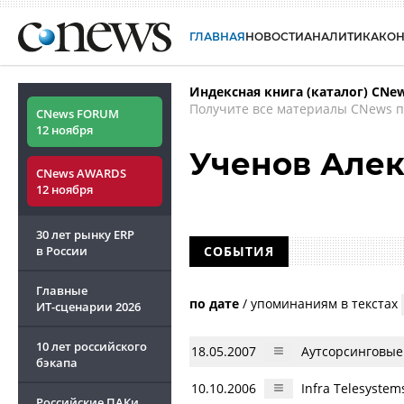
ГЛАВНАЯ
НОВОСТИ
АНАЛИТИКА
КО
Индексная книга (каталог) CNe
Получите все материалы CNews п
CNews FORUM
12 ноября
Ученов Але
CNews AWARDS
12 ноября
30 лет рынку ERP
в России
СОБЫТИЯ
Главные
по дате
/
упоминаниям в текстах
ИТ-сценарии
2026
10 лет российского
18.05.2007
Аутсорсинговые
бэкапа
10.10.2006
Infra Telesyste
Российские ПАКи