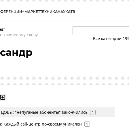
НФЕРЕНЦИИ
МАРКЕТ
ТЕХНИКА
НАУКА
ТВ
ws
*
о ключевому слову
Все категории
19
ксандр
 ЦОВы: "непуганые абоненты" закончились
1
ms: Каждый call-центр по-своему уникален
1