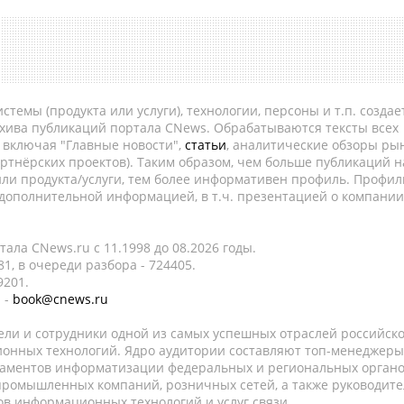
темы (продукта или услуги), технологии, персоны и т.п. создае
рхива публикаций портала CNews. Обрабатываются тексты всех
, включая "Главные новости",
статьи
, аналитические обзоры рын
ртнёрских проектов). Таким образом, чем больше публикаций н
ли продукта/услуги, тем более информативен профиль. Профил
 дополнительной информацией, в т.ч. презентацией о компании
ала CNews.ru c 11.1998 до 08.2026 годы.
1, в очереди разбора - 724405.
9201.
 -
book@cnews.ru
ели и сотрудники одной из самых успешных отраслей российск
онных технологий. Ядро аудитории составляют топ-менеджеры
таментов информатизации федеральных и региональных орган
 промышленных компаний, розничных сетей, а также руководите
в информационных технологий и услуг связи.