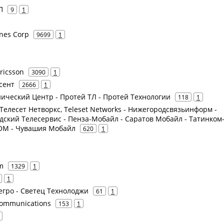
П
9
1
ines Corp
9699
1
Ericsson
3090
1
усент
2666
1
ический Центр - Протей ТЛ - Протей Технологии
118
1
 Телесет Нетворкс, Teleset Networks - Нижегородсвязьинформ -
ский Телесервис - Пенза-Мобайл - Саратов Мобайл - Татинком-
КОМ - Чувашия Мобайл
620
1
m
1329
1
1
егро - Светец Технолоджи
61
1
Communications
153
1