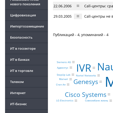
нового поколения
22.06.2006
Call-центры: с
Цифровизация
29.03.2005
Call-центры не 
Импортозамещение
Публикаций - 4, упоминаний - 4
Безопасность
ИТ в госсекторе
ИТ в банках
Na
Siemens AG
IVR
Адвентус
ИТ в торговле
M
StepUp Lab
Nortel Networks
Genesys
Магнит
Телеком
Степ Ап
Cisco Systems
Интернет
Совкомбанк жизнь
LG Electronics
ИТ-бизнес