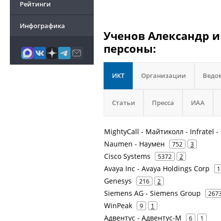
Рейтинги
Инфографика
Ученов Александр и
персоны:
ИКТ
Организации
Ведо
Статьи
Пресса
ИАА
MightyCall - Майтиколл - Infratel -
Naumen - Наумен
752
3
Cisco Systems
5372
2
Avaya Inc - Avaya Holdings Corp
1
Genesys
216
2
Siemens AG - Siemens Group
267
WinPeak
9
1
Адвентус - Адвентус-М
6
1