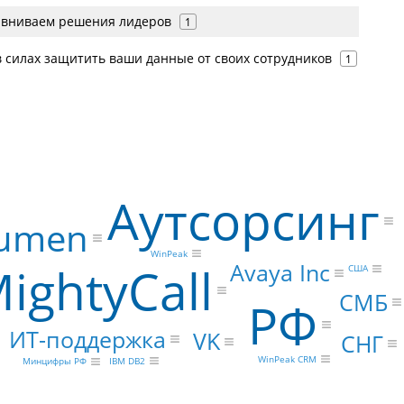
равниваем решения лидеров
1
в силах защитить ваши данные от своих сотрудников
1
Аутсорсинг
umen
WinPeak
ightyCall
Avaya Inc
США
СМБ
РФ
ИТ-поддержка
VK
СНГ
WinPeak CRM
IBM DB2
Минцифры РФ