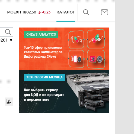
MOEXIT
1802,50
-0,23
КАТАЛОГ
CNEWS ANALYTICS
9201
▼
Топ-10 сфер применения
квантовых компьютеров.
Инфографика CNews
ТЕХНОЛОГИЯ МЕСЯЦА
Как выбрать сервер
для ЦОД и не прогадать
в перспективе