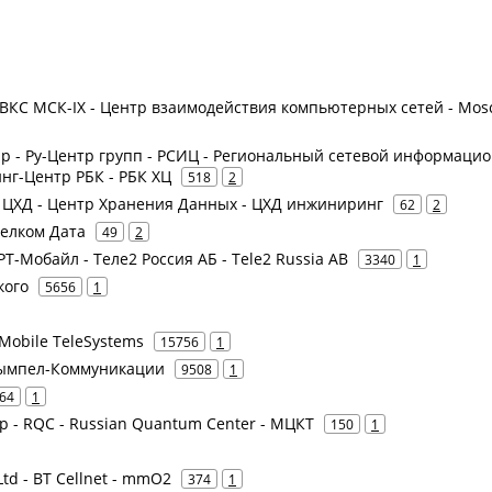
 ЦВКС МСК-IX - Центр взаимодействия компьютерных сетей - Mo
oup - Ру-Центр групп - РСИЦ - Региональный сетевой информаци
инг-Центр РБК - РБК ХЦ
518
2
 - ЦХД - Центр Хранения Данных - ЦХД инжиниринг
62
2
Релком Дата
49
2
 РТ-Мобайл - Теле2 Россия АБ - Tele2 Russia AB
3340
1
кого
5656
1
Mobile TeleSystems
15756
1
 Вымпел-Коммуникации
9508
1
64
1
р - RQC - Russian Quantum Center - МЦКТ
150
1
 Ltd - BT Cellnet - mmO2
374
1