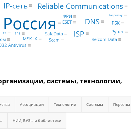
IP-сеть
Reliable Communications
Россия
Kaspersky
ФРИ
DNS
ESET
РБК
ISP
Рунет
SafeData
Т2
ГПБ
MSK-IX
ком
Relcom Data
Scam
32 Antivirus
организации, системы, технологии,
мства
Ассоциации
Технологии
Системы
Персоны
са
НИИ, ВУЗы и библиотеки