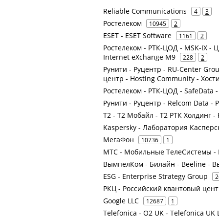
Reliable Communications
4
3
Ростелеком
10945
2
ESET - ESET Software
1161
2
Ростелеком - РТК-ЦОД - MSK-IX -
Internet eXchange M9
228
2
Рунити - Руцентр - RU-Center Gr
центр - Hosting Community - Хост
Ростелеком - РТК-ЦОД - SafeData
Рунити - Руцентр - Relcom Data - 
Т2 - Т2 Мобайл - Т2 РТК Холдинг -
Kaspersky - Лаборатория Касперс
МегаФон
10736
1
МТС - Мобильные ТелеСистемы - 
ВымпелКом - Билайн - Beeline -
ESG - Enterprise Strategy Group
2
РКЦ - Российский квантовый цент
Google LLC
12687
1
Telefonica - O2 UK - Telefonica UK