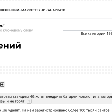
НФЕРЕНЦИИ
МАРКЕТ
ТЕХНИКА
НАУКА
ТВ
ws
*
о ключевому слову
Все категории
19
ений
азовых станциях 4G хотят внедрить батареи нового типа, кото
зы и не горят
1
 .su удалят. На нем зарегистрировано более 100 тысяч сайтов