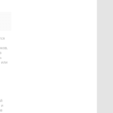
тся
ков,
а
ь
 или
ой
 и
ов