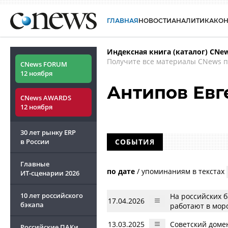
ГЛАВНАЯ
НОВОСТИ
АНАЛИТИКА
КО
Индексная книга (каталог) CNe
Получите все материалы CNews п
CNews FORUM
12 ноября
Антипов Евг
CNews AWARDS
12 ноября
30 лет рынку ERP
в России
СОБЫТИЯ
Главные
по дате
/
упоминаниям в текстах
ИТ-сценарии
2026
10 лет российского
На российских б
17.04.2026
бэкапа
работают в моро
13.03.2025
Советский домен
Российские ПАКи