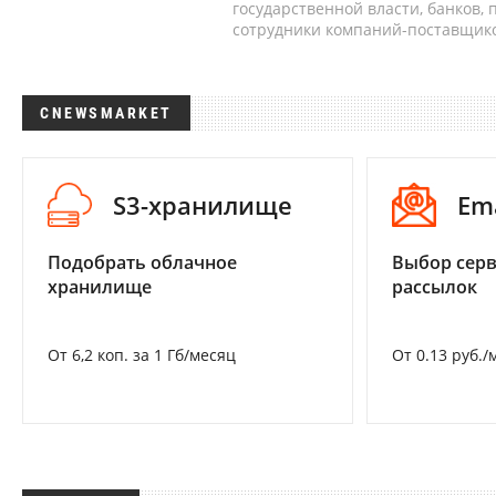
государственной власти, банков,
сотрудники компаний-поставщико
CNEWSMARKET
S3-хранилище
Em
Подобрать облачное
Выбор серв
хранилище
рассылок
От 6,2 коп. за 1 Гб/месяц
От 0.13 руб./