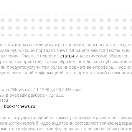
темы (продукта или услуги), технологии, персоны и т.п. создае
рхива публикаций портала CNews. Обрабатываются тексты всех
, включая "Главные новости",
статьи
, аналитические обзоры рын
ртнёрских проектов). Таким образом, чем больше публикаций н
ли продукта/услуги, тем более информативен профиль. Профил
 дополнительной информацией, в т.ч. презентацией о компании
ала CNews.ru c 11.1998 до 08.2026 годы.
6, в очереди разбора - 724632.
9124.
 -
book@cnews.ru
ели и сотрудники одной из самых успешных отраслей российск
онных технологий. Ядро аудитории составляют топ-менеджеры
таментов информатизации федеральных и региональных орган