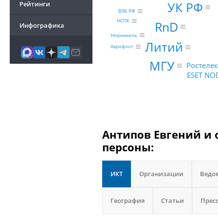
УК РФ
Рейтинги
ВЭБ.РФ
НСПК
RnD
Инфографика
Норникель
Литий
Аэрофлот
МГУ
Ростеле
ESET NOD
Антипов Евгений и 
персоны:
ИКТ
Организации
Ведо
География
Статьи
Прес