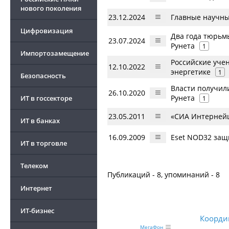
нового поколения
23.12.2024
Главные научны
Цифровизация
Два года тюрьм
23.07.2024
Рунета
1
Импортозамещение
Российские уче
12.10.2022
энергетике
1
Безопасность
Власти получил
26.10.2020
Рунета
ИТ в госсекторе
1
23.05.2011
«СИА Интернейш
ИТ в банках
16.09.2009
Eset NOD32 защ
ИТ в торговле
Телеком
Публикаций - 8, упоминаний - 8
Интернет
ИТ-бизнес
Коорди
МегаФон