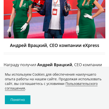
Андрей Врацкий, CEO компании eXpress
Награду получил
Андрей Врацкий
, CEO компании
eXpress.
Мы используем Сookies для обеспечения наилучшего
опыта работы на нашем сайте. Продолжая использовать
Технологическое решение года в
сайт, вы соглашаетесь с условиями
Пользовательского
соглашения
.
области ESG
Понятно
Победителем в номинации «Технологическое
решение года в области ESG» стала компания