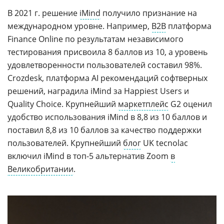
В 2021 г. решение
iMind
получило признание на
международном уровне. Например,
B2B
платформа
Finance Online по результатам независимого
тестирования присвоила 8 баллов из 10, а уровень
удовлетворенности пользователей составил 98%.
Crozdesk, платформа AI рекомендаций софтверных
решений, наградила iMind за Happiest Users и
Quality Choice. Крупнейший
маркетплейс
G2 оценил
удобство использования iMind в 8,8 из 10 баллов и
поставил 8,8 из 10 баллов за качество поддержки
пользователей. Крупнейший
блог
UK tecnolac
включил iMind в топ-5 альтернатив Zoom
в
Великобритании
.