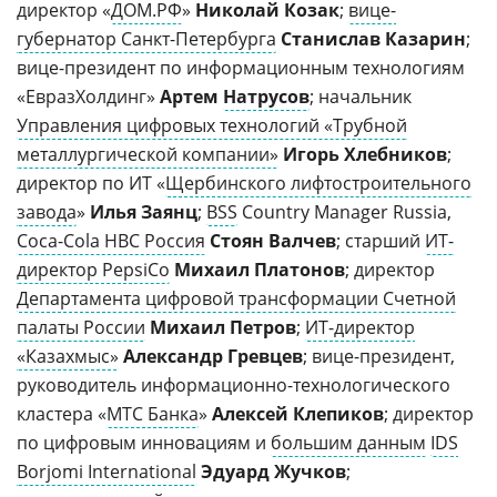
директор «
ДОМ.РФ
»
Николай Козак
;
вице-
губернатор Санкт-Петербурга
Станислав Казарин
;
вице-президент по информационным технологиям
«ЕвразХолдинг»
Артем
Натрусов
; начальник
Управления цифровых технологий «Трубной
металлургической компании»
Игорь Хлебников
;
директор по ИТ «
Щербинского лифтостроительного
завода
»
Илья Заянц
;
BSS
Country Manager Russia,
Coca-Cola HBC Россия
Стоян Валчев
; старший
ИТ-
директор PepsiCo
Михаил Платонов
; директор
Департамента цифровой трансформации Счетной
палаты России
Михаил Петров
;
ИТ-директор
«Казахмыс»
Александр Гревцев
; вице-президент,
руководитель информационно-технологического
кластера «
МТС Банка
»
Алексей Клепиков
; директор
по цифровым инновациям и
большим данным
IDS
Borjomi International
Эдуард Жучков
;