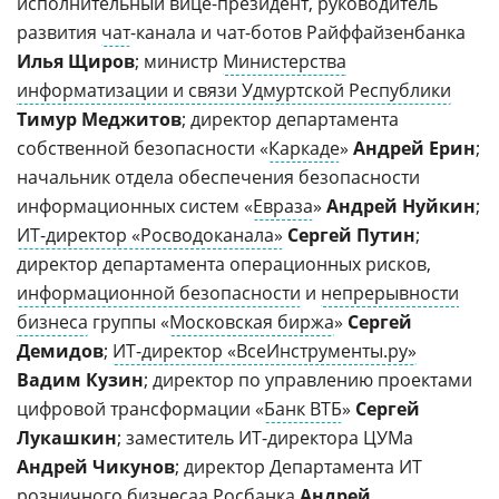
исполнительный вице-президент, руководитель
развития
чат
-канала и чат-ботов Райффайзенбанка
Илья Щиров
; министр
Министерства
информатизации и связи Удмуртской Республики
Тимур Меджитов
; директор департамента
собственной безопасности «
Каркаде
»
Андрей Ерин
;
начальник отдела обеспечения безопасности
информационных систем «
Евраза
»
Андрей Нуйкин
;
ИТ-директор «Росводоканала»
Сергей Путин
;
директор департамента операционных рисков,
информационной безопасности
и
непрерывности
бизнеса
группы «
Московская биржа
»
Сергей
Демидов
;
ИТ-директор «ВсеИнструменты.ру»
Вадим Кузин
; директор по управлению проектами
цифровой трансформации «
Банк ВТБ
»
Сергей
Лукашкин
; заместитель ИТ-директора ЦУМа
Андрей Чикунов
; директор Департамента ИТ
розничного
бизнесаа Росбанка
Андрей