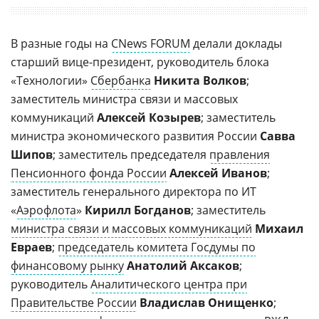
В разные годы на
CNews FORUM
делали доклады
старший вице-президент, руководитель блока
«Технологии»
Сбербанка
Никита Волков
;
заместитель министра связи и массовых
коммуникаций
Алексей Козырев
; заместитель
министра экономического развития России
Савва
Шипов
; заместитель председателя
правления
Пенсионного фонда России
Алексей Иванов
;
заместитель генерального директора по ИТ
«
Аэрофлота
»
Кирилл Богданов
; заместитель
министра связи и массовых коммуникаций
Михаил
Евраев
;
председатель комитета Госдумы по
финансовому рынку
Анатолий Аксаков
;
руководитель
Аналитического центра при
Правительстве России
Владислав Онищенко
;