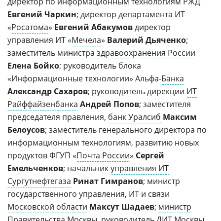
директор по информационным технологиям РЖД
Евгений Чаркин
; директор департамента ИТ
«
Росатома
»
Евгений Абакумов
директор
управления ИТ «
Мечела
»
Валерий Дьяченко
;
заместитель
министра здравоохранения России
Елена Бойко
; руководитель блока
«Информационные технологии» Альфа-
Банка
Александр Сахаров
; руководитель дирекции
ИТ
Райффайзенбанка
Андрей Попов
; заместителя
председателя правления,
банк Уралсиб
Максим
Белоусов
; заместитель генерального директора по
информационным технологиям, развитию новых
продуктов ФГУП «
Почта России
»
Сергей
Емельченков
; начальник
управления ИТ
Сургутнефтегаза
Ринат Гимранов
; министр
государственного управления, ИТ и связи
Московской области
Максут Шадаев
;
министр
Правительства Москвы
, руководитель
ДИТ Москвы