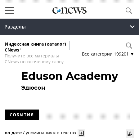
Разделы
Индексная книга (каталог)
CNews
*
Все категории
199201
▼
Получите все материалы
CNews по ключевому слову
Eduson Academy
Эдюсон
СОБЫТИЯ
по дате
/
упоминаниям в текстах