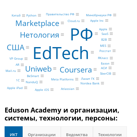
Правительство РФ
Минобрнауки РФ
Python
Китай
Marketplace
Apple Inc
Cloud.ru
РФ
Apple
Нетология
SaaS
B2B
EdTech
США
MES
Росстат
ЯКласс
VP Group
Базэл
AR
Uniweb
Coursera
АСИ
Mail.ru
SberCIB
BeSmart
Ланит ГК
Meta Platforms
1С
NanduQ
Nordea Bank
Apple iPad
Atlassian
Apple iOS
Eduson Academy и организации,
системы, технологии, персоны:
ИКТ
Организации
Ведомства
Технологии