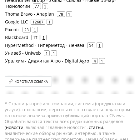
HeadHunter Group - Skillaz - Скилаз - Новые Эйчар-
Технологии
77
1
Thoma Bravo - Anaplan
78
1
Google LLC
12687
1
Pixonic
23
1
Blackboard
17
1
HyperMethod - ГиперМетод - Ленвэа
54
1
Унивеб - Uniweb
1
1
Уралхим - Диджитал Агро - Digital Agro
4
1
КОРОТКАЯ ССЫЛКА
* Страница-профиль компании, системы (продукта или
услуги), технологии, персоны и т.п. создается редактором
на основе анализа архива публикаций портала CNews.
Обрабатываются тексты всех редакционных разделов
(
новости
, включая "Главные новости",
статьи
,
аналитические обзоры рынков, интервью, а также
содержание партнёрских проектов). Таким образом, чем