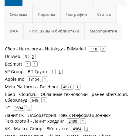
Системы
Персоны
География
Статьи
ИАА
НИИ, ВУЗы и библиотеки
Мероприятия
Сбер - Нетология - Netology - EdMarket
118
2
Uniweb
3
2
BeSmart
1
1
VP Group - ВП Групп
1
1
Apple Inc
13154
1
Meta Platforms - Facebook
4621
1
Сбер - Cloud.ru - Облачные технологии - ранее SberCloud,
СберКлауд
648
1
1С
9594
1
Ланит ГК - ЛАборатория Новых Информационных
Технологий - Ланит холдинг
2400
1
VK - Mail.ru Group - ВКонтакте
4964
1