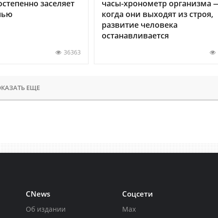
остепенно заселяет
часы-хронометр организма 
нью
когда они выходят из строя,
развитие человека
останавливается
36363
КАЗАТЬ ЕЩЕ
CNews
Соцсети
Об издании
Max