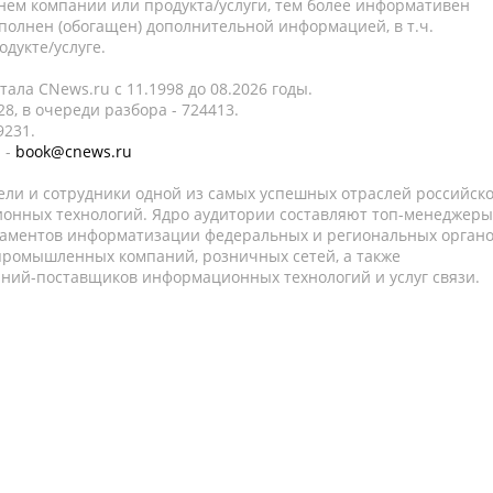
нем компании или продукта/услуги, тем более информативен
полнен (обогащен) дополнительной информацией, в т.ч.
дукте/услуге.
ала CNews.ru c 11.1998 до 08.2026 годы.
8, в очереди разбора - 724413.
9231.
 -
book@cnews.ru
ели и сотрудники одной из самых успешных отраслей российск
онных технологий. Ядро аудитории составляют топ-менеджеры
таментов информатизации федеральных и региональных орган
 промышленных компаний, розничных сетей, а также
аний-поставщиков информационных технологий и услуг связи.