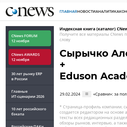
ГЛАВНАЯ
НОВОСТИ
АНАЛИТИКА
КО
Индексная книга (каталог) CNe
Получите все материалы CNews 
CNews FORUM
слову
12 ноября
Сырычко Ал
CNews AWARDS
12 ноября
+
Eduson Acad
30 лет рынку ERP
в России
Главные
29.02.2024
«Сравни»: за по
ИТ-сценарии
2026
* Страница-профиль компании, сис
10 лет российского
создается редактором на основе
бэкапа
тексты всех редакционных раздел
обзоры рынков, интервью, а такж
Российские ПАКи