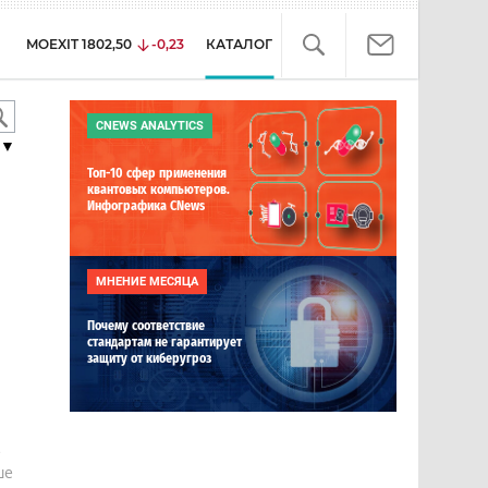
MOEXIT
1802,50
-0,23
КАТАЛОГ
CNEWS ANALYTICS
▼
Топ-10 сфер применения
квантовых компьютеров.
Инфографика CNews
МНЕНИЕ МЕСЯЦА
Почему соответствие
стандартам не гарантирует
защиту от киберугроз
е
ше