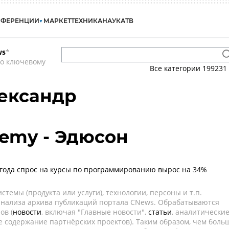
НФЕРЕНЦИИ
МАРКЕТ
ТЕХНИКА
НАУКА
ТВ
ws
*
по ключевому
Все категории
199231
ександр
emy - Эдюсон
лгода спрос на курсы по программированию вырос на 34%
темы (продукта или услуги), технологии, персоны и т.п.
 анализа архива публикаций портала CNews. Обрабатываются
ов (
новости
, включая "Главные новости",
статьи
, аналитически
е содержание партнёрских проектов). Таким образом, чем боль