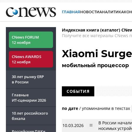
ГЛАВНАЯ
НОВОСТИ
АНАЛИТИКА
КО
Индексная книга (каталог) CNe
Получите все материалы CNews п
CNews FORUM
12 ноября
Xiaomi Surge
CNews AWARDS
12 ноября
мобильный процессор
30 лет рынку ERP
в России
СОБЫТИЯ
Главные
ИТ-сценарии
2026
по дате
/
упоминаниям в текстах
10 лет российского
бэкапа
В России начал
10.03.2026
носимых устрой
Российские ПАКи