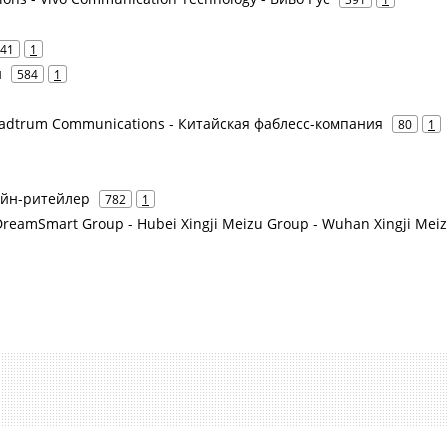
41
1
н
584
1
readtrum Communications - Китайская фаблесс-компания
80
1
лайн-ритейлер
782
1
DreamSmart Group - Hubei Xingji Meizu Group - Wuhan Xingji Mei