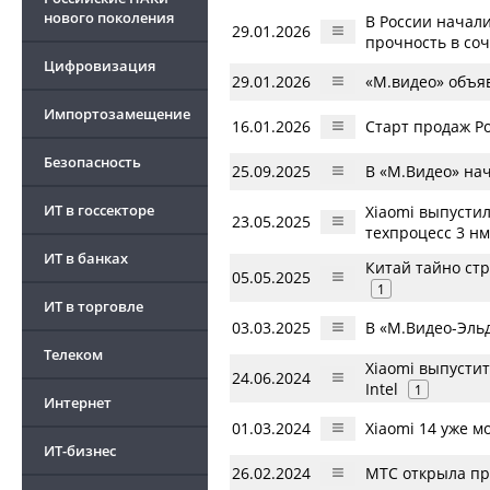
нового поколения
В России начал
29.01.2026
прочность в со
Цифровизация
29.01.2026
«М.видео» объя
Импортозамещение
16.01.2026
Старт продаж Po
Безопасность
25.09.2025
В «М.Видео» на
ИТ в госсекторе
Xiaomi выпустил
23.05.2025
техпроцесс 3 нм
ИТ в банках
Китай тайно стр
05.05.2025
1
ИТ в торговле
03.03.2025
В «М.Видео-Эль
Телеком
Xiaomi выпусти
24.06.2024
Intel
1
Интернет
01.03.2024
Xiaomi 14 уже м
ИТ-бизнес
26.02.2024
МТС открыла пр