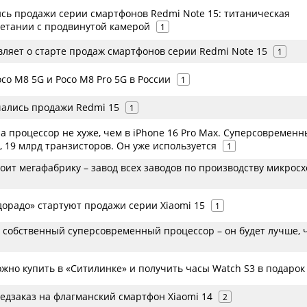
ись продажи серии смартфонов Redmi Note 15: титаническая
четании с продвинутой камерой
1
вляет о старте продаж смартфонов серии Redmi Note 15
1
co M8 5G и Poco M8 Pro 5G в России
1
чались продажи Redmi 15
1
а процессор не хуже, чем в iPhone 16 Pro Max. Суперсовремен
, 19 млрд транзисторов. Он уже используется
1
оит мегафабрику – завод всех заводов по производству микрос
дорадо» стартуют продажи серии Xiaomi 15
1
т собственный суперсовременный процессор – он будет лучше, 
ожно купить в «Ситилинке» и получить часы Watch S3 в подарок
едзаказ на флагманский смартфон Xiaomi 14
2