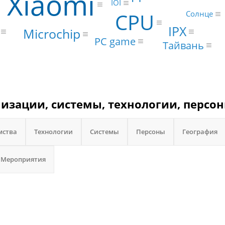
Xiaomi
IOI
CPU
Солнце
IPX
Microchip
PC game
Тайвань
низации, системы, технологии, персон
мства
Технологии
Системы
Персоны
География
Мероприятия