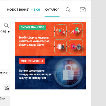
MOEXIT
1806,61
3,08
КАТАЛОГ
CNEWS ANALYTICS
9065
▼
Топ-10 сфер применения
квантовых компьютеров.
Инфографика CNews
МНЕНИЕ МЕСЯЦА
Почему соответствие
s.ru
стандартам не гарантирует
защиту от киберугроз
йки