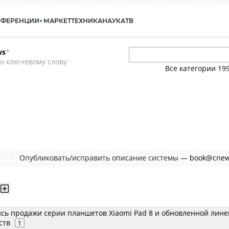
НФЕРЕНЦИИ
МАРКЕТ
ТЕХНИКА
НАУКА
ТВ
ws
*
о ключевому слову
Все категории
19
Опубликовать/исправить описание системы —
book@cnew
ись продажи серии планшетов Xiaomi Pad 8 и обновленной лине
ств
1