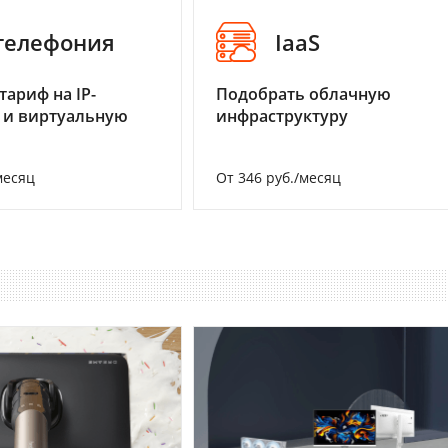
-телефония
IaaS
тариф на IP-
Подобрать облачную
 и виртуальную
инфраструктуру
месяц
От 346 руб./месяц