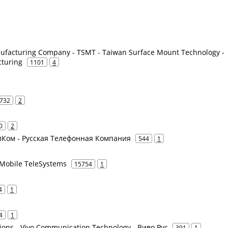
facturing Company - TSMT - Taiwan Surface Mount Technology -
turing
1101
4
732
2
0
2
елКом - Русская Телефонная Компания
544
1
Mobile TeleSystems
15754
1
4
1
4
1
ions - Vivo Communication Technology - Виво Рус
391
1