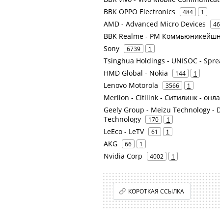
BBK OPPO Electronics
484
1
AMD - Advanced Micro Devices
46
BBK Realme - РМ Коммьюникейш
Sony
6739
1
Tsinghua Holdings - UNISOC - Sp
HMD Global - Nokia
144
1
Lenovo Motorola
3566
1
Merlion - Citilink - Ситилинк - он
Geely Group - Meizu Technology - 
Technology
170
1
LeEco - LeTV
61
1
AKG
66
1
Nvidia Corp
4002
1
КОРОТКАЯ ССЫЛКА