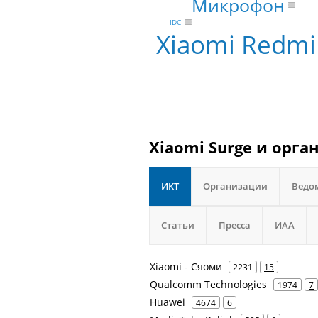
Микрофон
IDC
Xiaomi Redmi
Xiaomi Surge и орга
ИКТ
Организации
Ведо
Статьи
Пресса
ИАА
Xiaomi - Сяоми
2231
15
Qualcomm Technologies
1974
7
Huawei
4674
6