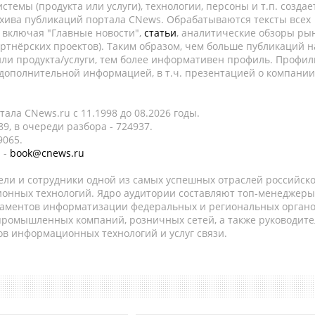
темы (продукта или услуги), технологии, персоны и т.п. создае
рхива публикаций портала CNews. Обрабатываются тексты всех
, включая "Главные новости",
статьи
, аналитические обзоры рын
ртнёрских проектов). Таким образом, чем больше публикаций н
ли продукта/услуги, тем более информативен профиль. Профил
 дополнительной информацией, в т.ч. презентацией о компании
ала CNews.ru c 11.1998 до 08.2026 годы.
9, в очереди разбора - 724937.
9065.
 -
book@cnews.ru
ели и сотрудники одной из самых успешных отраслей российск
онных технологий. Ядро аудитории составляют топ-менеджеры
таментов информатизации федеральных и региональных орган
 промышленных компаний, розничных сетей, а также руководите
в информационных технологий и услуг связи.