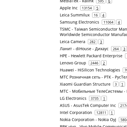
MediaTek - Ralink
595
6
Apple Inc
13154
5
Leica Summilux
16
4
Samsung Electronics
11064
4
TSMC - Taiwan Semiconductor Manu
Worldwide Semiconductor Manufac
Leica Camera
282
3
Ланит - diHouse - Дихаус
264
3
HPE - Hewlett Packard Enterprise
Lenovo Group
2446
2
Huawei - HiSilicon Technologies
7
МТС Розничная сеть - РТК - РусТ
Xiaomi Guardian Structure
3
1
МТС - Мобильные ТелеСистемы - 
LG Electronics
3735
1
ASUS - AsusTek Computer Inc
217
Intel Corporation
12811
1
Nokia Corporation - Nokia Oyj
580
BBK vivo - Vivo Mobile Communicat