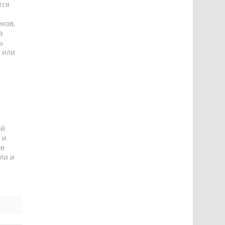
тся
ков,
а
ь
 или
ой
 и
ов
ли и