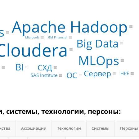
Apache Hadoop
s
Microsoft
GM Financial
Big Data
Cloudera
MLOps
BI
а
СХД
Сервер
ОС
HPE
SAS Institute
, системы, технологии, персоны:
мства
Ассоциации
Технологии
Системы
Персоны