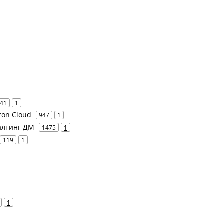
41
1
zon Cloud
947
1
салтинг ДМ
1475
1
119
1
1