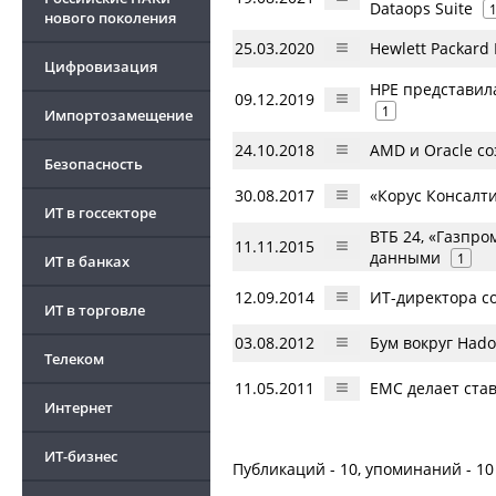
Dataops Suite
нового поколения
25.03.2020
Hewlett Packard
Цифровизация
HPE представил
09.12.2019
1
Импортозамещение
24.10.2018
AMD и Oracle с
Безопасность
30.08.2017
«Корус Консалт
ИТ в госсекторе
ВТБ 24, «Газпро
11.11.2015
данными
1
ИТ в банках
12.09.2014
ИТ-директора с
ИТ в торговле
03.08.2012
Бум вокруг Had
Телеком
11.05.2011
EMC делает ста
Интернет
ИТ-бизнес
Публикаций - 10, упоминаний - 10