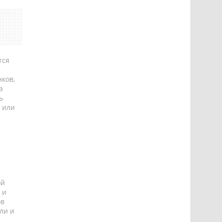
тся
ков,
а
ь
 или
ой
 и
ов
ли и