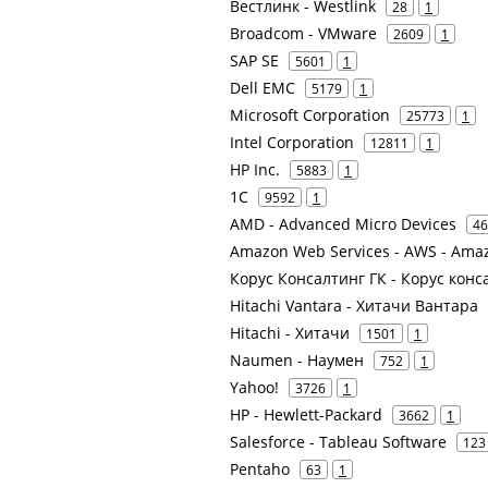
Вестлинк - Westlink
28
1
Broadcom - VMware
2609
1
SAP SE
5601
1
Dell EMC
5179
1
Microsoft Corporation
25773
1
Intel Corporation
12811
1
HP Inc.
5883
1
1С
9592
1
AMD - Advanced Micro Devices
46
Amazon Web Services - AWS - Ama
Корус Консалтинг ГК - Корус кон
Hitachi Vantara - Хитачи Вантара
Hitachi - Хитачи
1501
1
Naumen - Наумен
752
1
Yahoo!
3726
1
HP - Hewlett-Packard
3662
1
Salesforce - Tableau Software
123
Pentaho
63
1