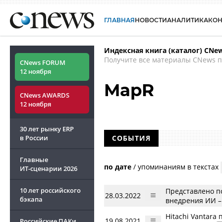
ГЛАВНАЯ
НОВОСТИ
АНАЛИТИКА
КО
Индексная книга (каталог) CNe
Получите все материалы CNews п
CNews FORUM
12 ноября
MapR
CNews AWARDS
12 ноября
30 лет рынку ERP
в России
СОБЫТИЯ
Главные
по дате
/
упоминаниям в текстах
ИТ-сценарии
2026
10 лет российского
Представлено п
28.03.2022
бэкапа
внедрения ИИ – 
Hitachi Vantar
19.08.2021
Российские ПАКи