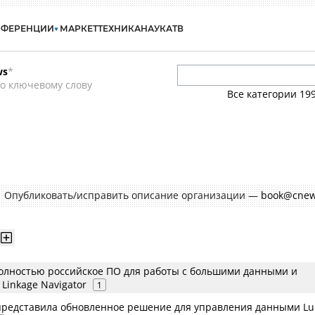
НФЕРЕНЦИИ
МАРКЕТ
ТЕХНИКА
НАУКА
ТВ
ws
*
о ключевому слову
Все категории
19
Опубликовать/исправить описание организации —
book@cnew
олностью российское ПО для работы с большими данными и
Linkage Navigator
1
a представила обновленное решение для управления данными L