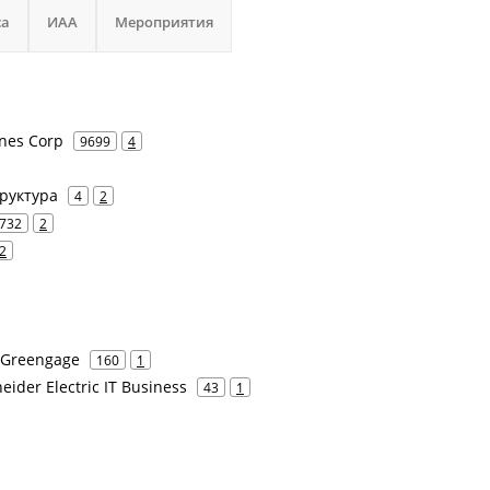
са
ИАА
Мероприятия
ines Corp
9699
4
труктура
4
2
732
2
2
 Greengage
160
1
neider Electric IT Business
43
1