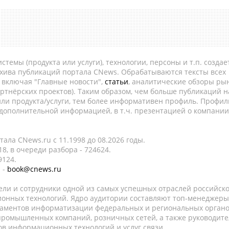
темы (продукта или услуги), технологии, персоны и т.п. создае
рхива публикаций портала CNews. Обрабатываются тексты всех
, включая "Главные новости",
статьи
, аналитические обзоры рын
ртнёрских проектов). Таким образом, чем больше публикаций н
ли продукта/услуги, тем более информативен профиль. Профил
 дополнительной информацией, в т.ч. презентацией о компании
ала CNews.ru c 11.1998 до 08.2026 годы.
8, в очереди разбора - 724624.
9124.
 -
book@cnews.ru
ели и сотрудники одной из самых успешных отраслей российск
онных технологий. Ядро аудитории составляют топ-менеджеры
таментов информатизации федеральных и региональных орган
 промышленных компаний, розничных сетей, а также руководите
в информационных технологий и услуг связи.