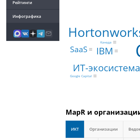
Рейтинги
Инфографика
Hortonwork
Канада
SaaS
IBM
ИТ-экосистем
Google Capital
MapR и организации
ИКТ
Организации
Ведо