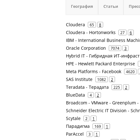
География
Статьи
Прес
Cloudera
65
8
Cloudera - Hortonworks
27
6
IBM - International Business Mach
Oracle Corporation
7074
3
Hybrid IT - Гибридная ИТ-инфрас
HPE - Hewlett Packard Enterprise
Meta Platforms - Facebook
4620
SAS Institute
1082
2
Teradata - Терадата
225
2
BlueData
4
2
Broadcom - VMware - Greenplum -
Schneider Electric IT Division - Sch
Scytale
2
1
Парадигма
169
1
ParAccel
3
1