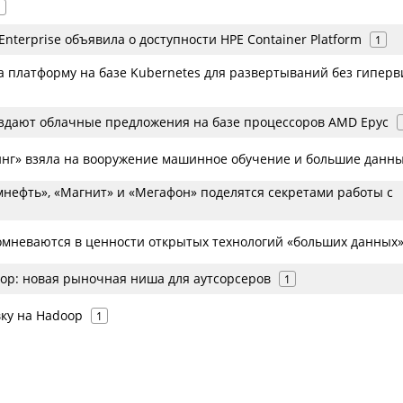
1
 Enterprise объявила о доступности HPE Container Platform
1
а платформу на базе Kubernetes для развертываний без гиперв
оздают облачные предложения на базе процессоров AMD Epyc
инг» взяла на вооружение машинное обучение и большие данн
мнефть», «Магнит» и «Мегафон» поделятся секретами работы с
омневаются в ценности открытых технологий «больших данных
oop: новая рыночная ниша для аутсорсеров
1
вку на Hadoop
1