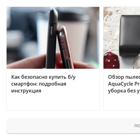
Как безопасно купить б/у
Обзор пылес
смартфон: подробная
AquaCycle Pr
инструкция
уборка без 
ПО