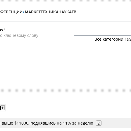
НФЕРЕНЦИИ
МАРКЕТ
ТЕХНИКА
НАУКА
ТВ
ws
*
о ключевому слову
Все категории
19
л выше $11000, поднявшись на 11% за неделю
2