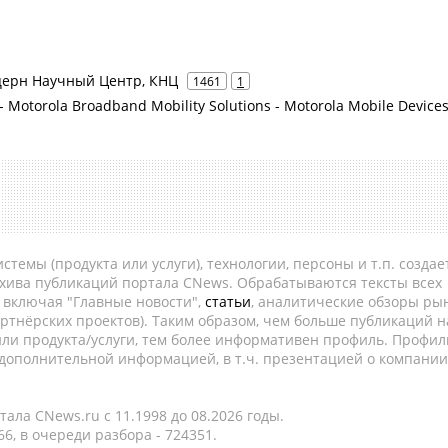
онцерн Научный Центр, КНЦ
1461
1
- Motorola Broadband Mobility Solutions - Motorola Mobile Device
темы (продукта или услуги), технологии, персоны и т.п. создае
рхива публикаций портала CNews. Обрабатываются тексты всех
, включая "Главные новости",
статьи
, аналитические обзоры рын
ртнёрских проектов). Таким образом, чем больше публикаций н
ли продукта/услуги, тем более информативен профиль. Профил
 дополнительной информацией, в т.ч. презентацией о компании
ала CNews.ru c 11.1998 до 08.2026 годы.
6, в очереди разбора - 724351.