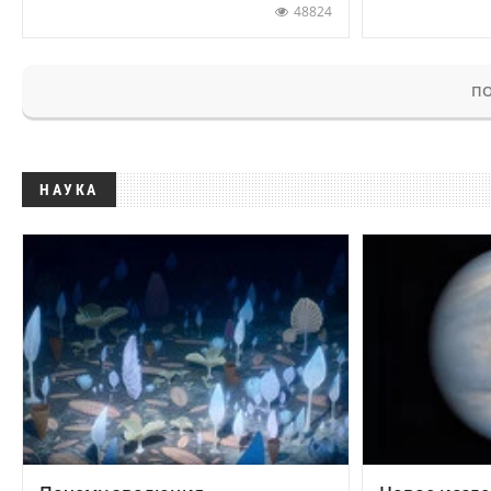
48824
ПО
НАУКА