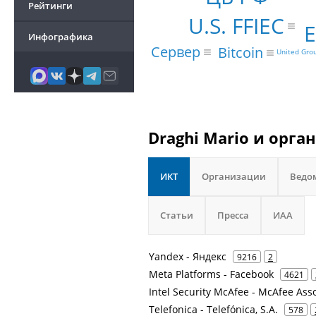
Рейтинги
U.S. FFIEC
Инфографика
Сервер
Bitcoin
United Gro
Draghi Mario и орга
ИКТ
Организации
Ведо
Статьи
Пресса
ИАА
Yandex - Яндекс
9216
2
Meta Platforms - Facebook
4621
Intel Security McAfee - McAfee Ass
Telefonica - Telefónica, S.A.
578