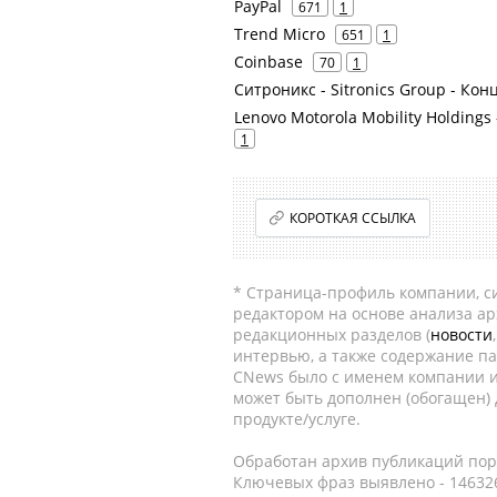
PayPal
671
1
Trend Micro
651
1
Coinbase
70
1
Ситроникс - Sitronics Group - К
Lenovo Motorola Mobility Holdings 
1
КОРОТКАЯ ССЫЛКА
* Страница-профиль компании, сис
редактором на основе анализа а
редакционных разделов (
новости
интервью, а также содержание па
CNews было с именем компании и
может быть дополнен (обогащен)
продукте/услуге.
Обработан архив публикаций порт
Ключевых фраз выявлено - 146326