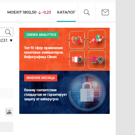
MOEXIT
1802,50
-0,23
КАТАЛОГ
CNEWS ANALYTICS
9231
▼
Топ-10 сфер применения
квантовых компьютеров.
Инфографика CNews
МНЕНИЕ МЕСЯЦА
Почему соответствие
стандартам не гарантирует
защиту от киберугроз