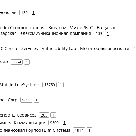
хнологии
139
1
Audio Communications - Виваком - Vivatel/BTC - Bulgarian
олгарская Телекоммуникационная Компания
109
1
SEC Consult Services - Vulnerability Lab - Монитор безопасности
1
кого
5659
1
Mobile TeleSystems
15759
1
ines Corp
9699
1
шенс энд Сервисез
265
1
 Вымпел-Коммуникации
9509
1
 финансовая корпорация Система
1914
1