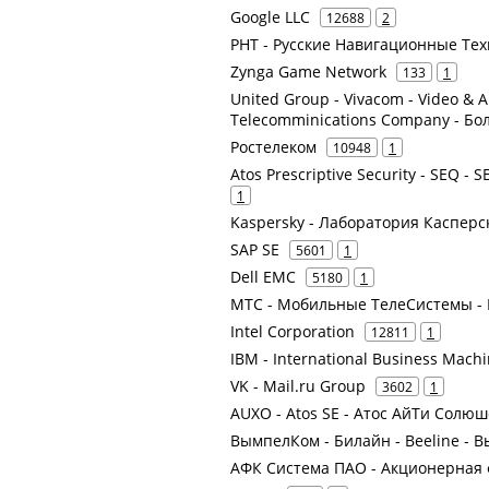
Google LLC
12688
2
РНТ - Русские Навигационные Те
Zynga Game Network
133
1
United Group - Vivacom - Video & 
Telecomminications Company - Б
Ростелеком
10948
1
Atos Prescriptive Security - SEQ - 
1
Kaspersky - Лаборатория Касперс
SAP SE
5601
1
Dell EMC
5180
1
МТС - Мобильные ТелеСистемы - 
Intel Corporation
12811
1
IBM - International Business Mach
VK - Mail.ru Group
3602
1
AUXO - Atos SE - Атос АйТи Солю
ВымпелКом - Билайн - Beeline -
АФК Система ПАО - Акционерная