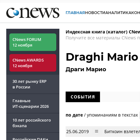
ГЛАВНАЯ
НОВОСТИ
АНАЛИТИКА
КО
Индексная книга (каталог) CNe
Получите все материалы CNews п
CNews FORUM
12 ноября
Draghi Mario
CNews AWARDS
12 ноября
Драги Марио
30 лет рынку ERP
в России
СОБЫТИЯ
Главные
ИТ-сценарии
2026
по дате
/
упоминаниям в текстах
10 лет российского
бэкапа
25.06.2019
Биткоин взлете
Российские ПАКи