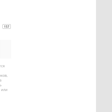
s
157
тся
ков,
а
ь
 или