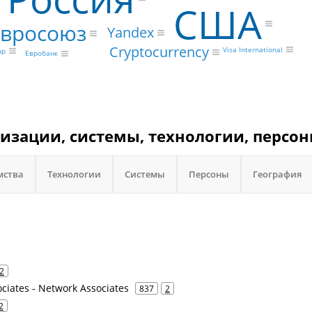
США
Евросоюз
Yandex
Cryptocurrency
Visa International
up
Евробанк
низации, системы, технологии, персон
мства
Технологии
Системы
Персоны
География
2
ociates - Network Associates
837
2
2