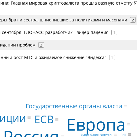
оина: Главная мировая криптовалюта прошла важную отметку $
еры брат и сестра, шпионившие за политиками и масонами
2
м сентября: ГЛОНАСС-разработчик - лидер падения
1
жидании проблем
2
енный рост МТС и ожидаемое снижение "Яндекса"
1
Государственные органы власти
тиции
ECB
Европа
Россия
РНТ
Zynga Game Network