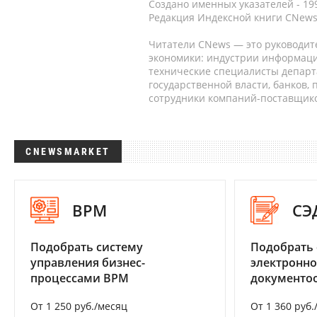
Создано именных указателей - 19
Редакция Индексной книги CNews
Читатели CNews — это руководит
экономики: индустрии информаци
технические специалисты депар
государственной власти, банков,
сотрудники компаний-поставщико
CNEWSMARKET
BPM
СЭ
Подобрать систему
Подобрать 
управления бизнес-
электронно
процессами BPM
документоо
От 1 250 руб./месяц
От 1 360 руб.