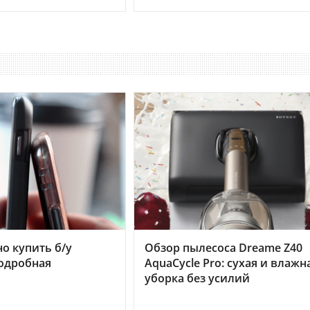
но купить б/у
Обзор пылесоса Dreame Z40
подробная
AquaCycle Pro: сухая и влажн
уборка без усилий