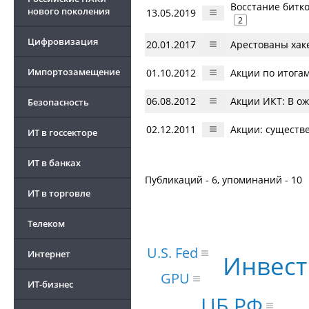
Восстание битк
нового поколения
13.05.2019
2
Цифровизация
20.01.2017
Арестованы хак
Импортозамещение
01.10.2012
Акции по итога
06.08.2012
Акции ИКТ: В о
Безопасность
02.12.2011
Акции: существ
ИТ в госсекторе
ИТ в банках
Публикаций - 6, упоминаний - 10
ИТ в торговле
Телеком
U.S. Fed
Интернет
Инвес
GPU
ИТ-бизнес
ЦБ РФ