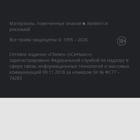
Материалы, помеченные знаком ■, являются
рекламой
Все права защищены © 1995 – 2026
Сетевое издание «CNews» («СиНьюс»)
зарегистрировано Федеральной службой по надзору в
сфере связи, информационных технологий и массовых
коммуникаций 09.11.2018 за номером Эл № ФС77 –
74283