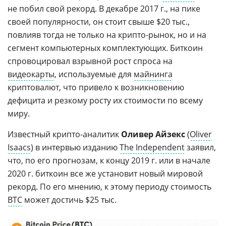
не побил свой рекорд. В декабре 2017 г., на пике
своей популярности, он стоит свыше $20 тыс.,
повлияв тогда не только на крипто-рынок, но и на
сегмент компьютерных комплектующих. Биткоин
спровоцировал взрывной рост спроса на
видеокарты
, используемые для
майнинга
криптовалют, что привело к возникновению
дефицита и резкому росту их стоимости по всему
миру.
Известный крипто-аналитик
Оливер Айзекс
(
Oliver
Isaacs
) в интервью изданию
The Independent
заявил,
что, по его прогнозам, к концу 2019 г. или в начале
2020 г. биткоин все же установит новый мировой
рекорд. По его мнению, к этому периоду стоимость
BTC
может достичь $25 тыс.