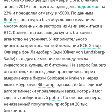
несколько месяцев до премьеры Libra. В начале
апреля 2019 г. он всего за один день
подорожал
на
23% и преодолел отметку в $5000. По данным
Reuters
, рост курса был обусловлен желанием
многочисленных инвесторов из
Азии
вложиться в
BTC. Количество желающих купить биткоины
агентство не уточняет. У исполнительного
директора криптовалютной компании
BCB Group
Оливера фон Ландсберг-Сэди
(Oliver von Landsberg-
Sadie) есть другое мнение по поводу числа
инвесторов
, купивших биткоины. На запрос Reuters
он ответил, что все сделки проводились через
американские
биржи
Coinbase
и
Kraken
и через
люксембургскую
Bitstamp
, однако это был единый
алгоритмически управляемый заказ, который мог
сделать трейдинговый
робот
. По оценке эксперта,
неназванный покупатель приобрел 20 тыс.
биткоинов.