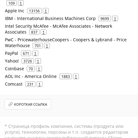
109
1
Apple Inc
13156
1
IBM - International Business Machines Corp
9699
1
Intel Security McAfee - McAfee Associates - Network
Associates
837
1
PwC - PricewaterhouseCoopers - Coopers & Lybrand - Price
Waterhouse
701
1
PayPal
671
1
Yahoo!
3726
1
Coinbase
70
1
AOL Inc - America Online
1883
1
Comcast
231
1
КОРОТКАЯ ССЫЛКА
* Страница-профиль компании, системы (продукта или
услуги), технологии, персоны и т.п. создается редактором
на основе анализа архива публикаций портала CNews.