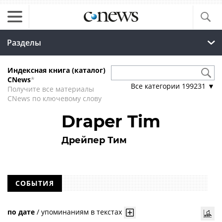
Разделы
Индексная книга (каталог)
CNews
*
Все категории
199231
▼
Получите все материалы
CNews по ключевому слову
Draper Tim
Дрейпер Тим
СОБЫТИЯ
по дате
/
упоминаниям в текстах