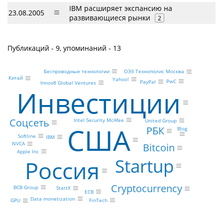
IBM расширяет экспансию на
23.08.2005
развивающиеся рынки
2
Публикаций - 9, упоминаний - 13
Беспроводные технологии
ОЭЗ Технополис Москва
Китай
Yahoo!
PwC
PayPal
Innov8 Global Ventures
Инвестиции
Соцсеть
Intel Security McAfee
United Group
США
РБК
Blog
Softline
IBM
NVCA
Bitcoin
Apple Inc
Startup
Россия
Cryptocurrency
BCB Group
StartX
ECB
Data monetization
FinTech
GPU