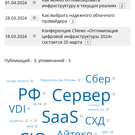
01.04.2024
инфраструктуру в текущих реалиях
2
Как выбрать надежного облачного
28.03.2024
провайдера
2
Конференция CNews «Оптимизация
18.03.2024
цифровой инфраструктуры 2024»
состоится 20 марта
1
Публикаций - 3, упоминаний - 5
Сбер
Правительство Москвы
Google Android
РФ
Сервер
VDI
ЦБ РФ
Leomax
SaaS
Amazon Inc
СХД
1С
РусБИТех
МКБ
Айтеко
ЦФО