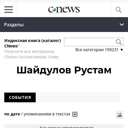
Разделы
Индексная книга (каталог)
CNews
*
Все категории
199231
▼
Получите все материалы
CNews по ключевому слову
Шайдулов Рустам
СОБЫТИЯ
по дате
/
упоминаниям в текстах
Как можно оптимизировать