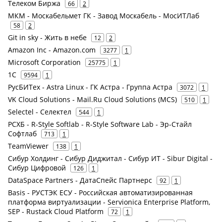
Телеком Биржа
66
2
МКМ - Москабельмет ГК - Завод Москабель - МосИТЛаб
58
2
Git in sky - Жить в небе
12
2
Amazon Inc - Amazon.com
3277
1
Microsoft Corporation
25775
1
1С
9594
1
РусБИТех - Astra Linux - ГК Астра - Группа Астра
3072
1
VK Cloud Solutions - Mail.Ru Cloud Solutions (MCS)
510
1
Selectel - Селектел
544
1
РСХБ - R-Style Softlab - R-Style Software Lab - Эр-Стайл
Софтлаб
713
1
TeamViewer
138
1
Сибур Холдинг - Сибур Диджитал - Сибур ИТ - Sibur Digital -
Сибур Цифровой
126
1
DataSpace Partners - ДатаСпейс Партнерс
92
1
Basis - РУСТЭК ЕСУ - Российская автоматизированная
платформа виртуализации - Servionica Enterprise Platform,
SEP - Rustack Cloud Platform
72
1