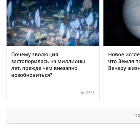
Почему эволюция
Новое иссле
застопорилась на миллионы
что Земля п
лет, прежде чем внезапно
Венеру жиз
возобновиться?
2258
ПО