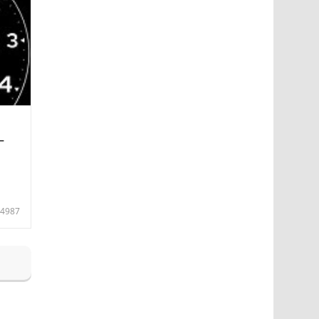
—
4987