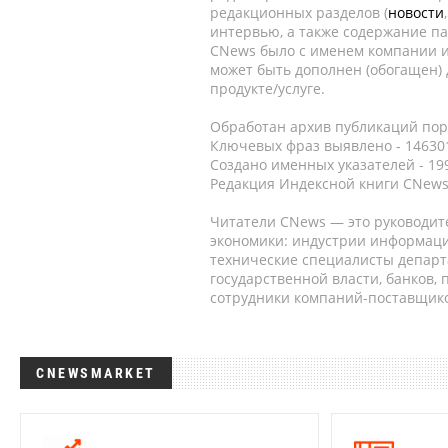
редакционных разделов (
новости
интервью, а также содержание па
CNews было с именем компании и
может быть дополнен (обогащен)
продукте/услуге.
Обработан архив публикаций порт
Ключевых фраз выявлено - 146301
Создано именных указателей - 19
Редакция Индексной книги CNews
Читатели CNews — это руководит
экономики: индустрии информаци
технические специалисты депар
государственной власти, банков,
сотрудники компаний-поставщико
CNEWSMARKET