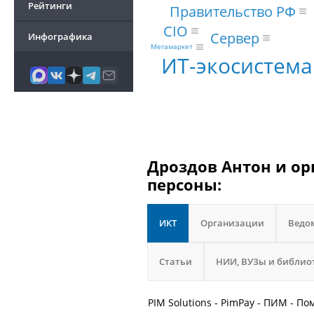
Рейтинги
Правительство РФ
CIO
Сервер
Инфографика
Мегамаркет
ИТ-экосистема
Дроздов Антон и ор
персоны:
ИКТ
Организации
Ведо
Статьи
НИИ, ВУЗы и библио
PIM Solutions - PimPay - ПИМ - 