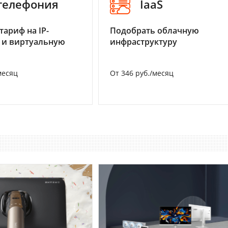
-телефония
IaaS
тариф на IP-
Подобрать облачную
 и виртуальную
инфраструктуру
месяц
От 346 руб./месяц