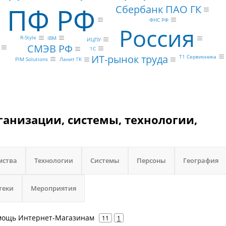
ПФ РФ
Сбербанк ПАО ГК
ФНС РФ
Россия
R-Style
IBM
ИЦПУ
СМЭВ РФ
1С
ИТ-рынок труда
Т1 Сервионика
PIM Solutions
Ланит ГК
ганизации, системы, технологии,
мства
Технологии
Системы
Персоны
География
теки
Мероприятия
Помощь Интернет-Магазинам
11
1