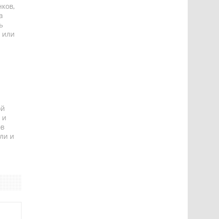
ков,
а
ь
 или
ой
 и
ов
ли и