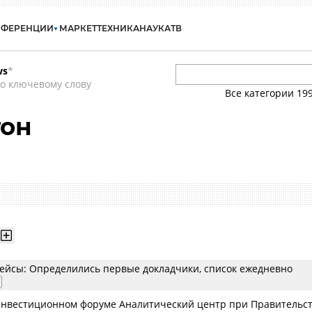
НФЕРЕНЦИИ
МАРКЕТ
ТЕХНИКА
НАУКА
ТВ
ws
*
о ключевому слову
Все категории
19
тон
йсы: Определились первые докладчики, список ежедневно
инвестиционном форуме Аналитический центр при Правительс