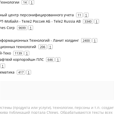
Технологии
14
1
нный центр персонифицированного учета
11
1
 РТ-Мобайл - Теле2 Россия АБ - Tele2 Russia AB
3340
1
ines Corp
9699
1
нформационных Технологий - Ланит холдинг
2400
1
ционных технологий
206
1
Ай-Теко
1139
1
Крафтвэй корпорэйшн ПЛС
646
1
1
тематика
417
1
темы (продукта или услуги), технологии, персоны и т.п. создае
рхива публикаций портала CNews. Обрабатываются тексты всех