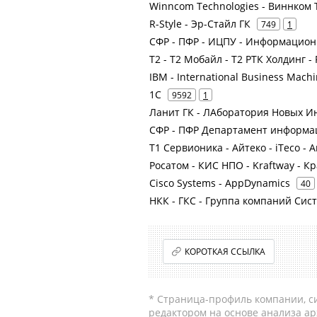
Winncom Technologies - Виннком 
R-Style - Эр-Стайл ГК
749
1
СФР - ПФР - ИЦПУ - Информацио
Т2 - Т2 Мобайл - Т2 РТК Холдинг -
IBM - International Business Mach
1С
9592
1
Ланит ГК - ЛАборатория Новых И
СФР - ПФР Департамент информа
Т1 Сервионика - Айтеко - iTeco - 
Росатом - КИС НПО - Kraftway - 
Cisco Systems - AppDynamics
40
НКК - ГКС - Группа компаний Сис
КОРОТКАЯ ССЫЛКА
* Страница-профиль компании, сис
редактором на основе анализа а