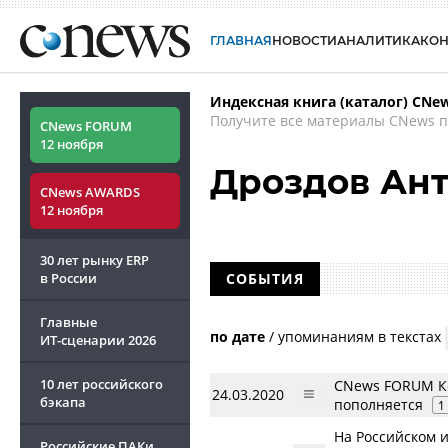
ГЛАВНАЯ
НОВОСТИ
АНАЛИТИКА
КО
Индексная книга (каталог) CNe
Получите все материалы CNews п
CNews FORUM
12 ноября
Дроздов Ан
CNews AWARDS
12 ноября
30 лет рынку ERP
в России
СОБЫТИЯ
Главные
по дате
/
упоминаниям в текстах
ИТ-сценарии
2026
10 лет российского
CNews FORUM Ке
24.03.2020
бэкапа
пополняется
1
На Российском 
Российские ПАКи