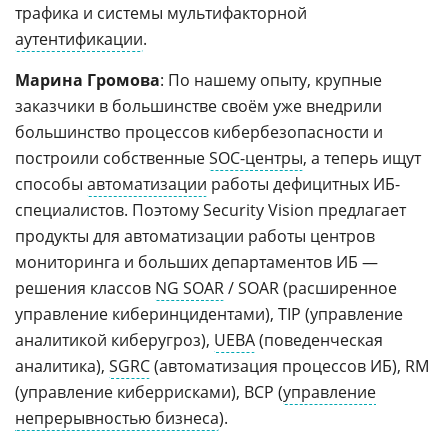
трафика и системы мультифакторной
аутентификации
.
Марина Громова
: По нашему опыту, крупные
заказчики в большинстве своём уже внедрили
большинство процессов кибербезопасности и
построили собственные
SOC-центры
, а теперь ищут
способы
автоматизации
работы дефицитных ИБ-
специалистов. Поэтому Security Vision предлагает
продукты для автоматизации работы центров
мониторинга и больших департаментов ИБ —
решения классов
NG SOAR
/ SOAR (расширенное
управление киберинцидентами), TIP (управление
аналитикой киберугроз),
UEBA
(поведенческая
аналитика),
SGRC
(автоматизация процессов ИБ), RM
(управление киберрисками), BCP (
управление
непрерывностью бизнеса
).