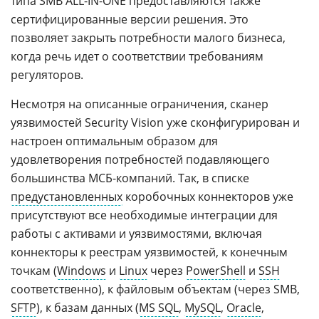
типа SMB ALL-IN-ONE предоставляются также
сертифицированные версии решения. Это
позволяет закрыть потребности малого бизнеса,
когда речь идет о соответствии требованиям
регуляторов.
Несмотря на описанные ограничения, сканер
уязвимостей Security Vision уже сконфигурирован и
настроен оптимальным образом для
удовлетворения потребностей подавляющего
большинства МСБ-компаний. Так, в списке
предустановленных
коробочных коннекторов уже
присутствуют все необходимые интеграции для
работы с активами и уязвимостями, включая
коннекторы к реестрам уязвимостей, к конечным
точкам (
Windows
и
Linux
через
PowerShell
и
SSH
соответственно), к файловым объектам (через SMB,
SFTP
), к базам данных (
MS SQL
,
MySQL
,
Oracle
,