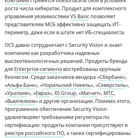
компании
стремятся обезопасить себя в условиях
роста числа кибератак. Продукт для комплексного
управления уязвимостями
VS Basic
позволяет
представителям МСБ эффективно защищать ИТ-
периметр, даже если в штате нет ИБ-специалиста.
OCS давно сотрудничает с Security Vision и знает
компанию как разработчика надежных
высокотехнологичных решений. Продукты бренда
для
Enterprise-сегмента
востребованы крупным
бизнесом. Среди заказчиков вендора «
Сбербанк
»,
«
Альфа-Банк
», «
Норильский Никель
», «
Северсталь
»,
«
Уралхим
», «
Евраз
»,
X5 Group
, «
Магнит
»,
МТС
,
«
Вымпелком
» и другие организации. Помимо этого,
программное обеспечение Security Vision
удовлетворяет требованиям регулятора по
сертификации: продукты компании присутствуют в
реестре российского ПО
, а также сертифицированы