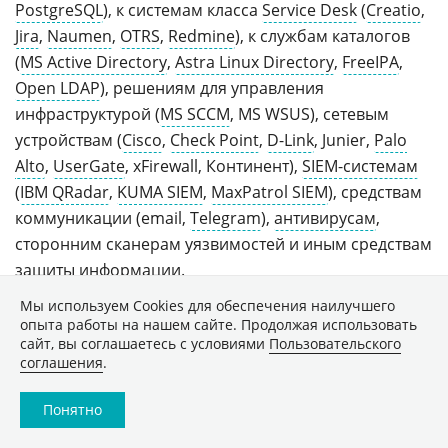
PostgreSQL
), к системам класса
Service Desk
(
Creatio
,
Jira
,
Naumen
,
OTRS
,
Redmine
), к службам каталогов
(
MS Active Directory
,
Astra Linux Directory
,
FreeIPA
,
Open LDAP
), решениям для управления
инфраструктурой (
MS SCCM
, MS WSUS), сетевым
устройствам (
Cisco
,
Check Point
,
D-Link
, Junier,
Palo
Alto
,
UserGate
, xFirewall, Континент),
SIEM-системам
(
IBM QRadar
,
KUMA SIEM
,
MaxPatrol SIEM
), средствам
коммуникации (email,
Telegram
),
антивирусам
,
сторонним сканерам уязвимостей и иным средствам
защиты информации
.
Мы используем Сookies для обеспечения наилучшего
Приобретая сканер уязвимостей Security Vision,
опыта работы на нашем сайте. Продолжая использовать
наши заказчики получают в комплекте и
сайт, вы соглашаетесь с условиями
Пользовательского
продвинутую систему
управления активами
, с
соглашения
.
поддержкой
удаленного
администрирования
Понятно
устройств, запуском скриптов реагирования,
удаленным выполнением PowerShell или SSH