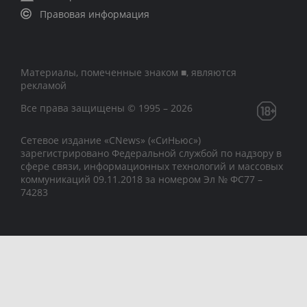
Правовая информация
Материалы, помеченные знаком ■, являются
рекламой
Все права защищены © 1995 – 2026
Сетевое издание «CNews» («СиНьюс»)
зарегистрировано Федеральной службой по надзору в
сфере связи, информационных технологий и массовых
коммуникаций 09.11.2018 за номером Эл № ФС77 –
74283