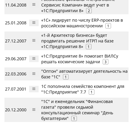
11.04.2008
Сервисис Компани» ведут учет в
«1С:Предприятии 8»
2
«1С» лидирует по числу ERP-проектов в
25.01.2008
российском машиностроении
1
«1-й Архитектор бизнеса» будет
27.12.2007
продвигать решение ИТРП на базе
«1С:Предприятия 8»
1
«1С:Предприятие 8» помогает ВИЛСу
29.06.2007
решать космические задачи
3
"Оптон" автоматизирует деятельность на
22.03.2006
базе "1С"
1
1С пополнила семейство компонент для
27.07.2001
"1С:Предприятие" 7.7
1
"1С" и еженедельник "Финансовая
газета" провели седьмой
20.12.2000
консультационный семинар "День
бухгалтерии"
1