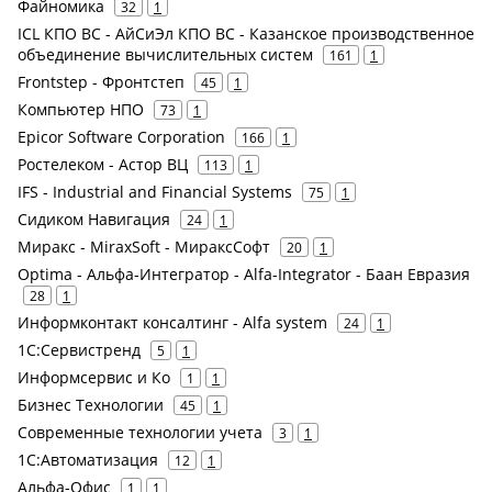
Файномика
32
1
ICL КПО ВС - АйСиЭл КПО ВС - Казанское производственное
объединение вычислительных систем
161
1
Frontstep - Фронтстеп
45
1
Компьютер НПО
73
1
Epicor Software Corporation
166
1
Ростелеком - Астор ВЦ
113
1
IFS - Industrial and Financial Systems
75
1
Сидиком Навигация
24
1
Миракс - MiraxSoft - МираксСофт
20
1
Optima - Альфа-Интегратор - Alfa-Integrator - Баан Евразия
28
1
Информконтакт консалтинг - Alfa system
24
1
1С:Сервистренд
5
1
Информсервис и Ко
1
1
Бизнес Технологии
45
1
Современные технологии учета
3
1
1С:Автоматизация
12
1
Альфа-Офис
1
1