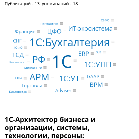
Публикаций - 13, упоминаний - 18
СЗФО
Прибалтика
ИТ-экосистема
ЦФО
Франция
1С:Бухгалтерия
СНГ
ЮФО
ERP
1С
SLB
ТСД
РФ
1С:УПП
Роскосмос
Минфин РФ
АРМ
1С:УТ
GAAP
США
BPM
Торговля
TAdviser
Кисловодск
1С-Архитектор бизнеса и
организации, системы,
технологии, персоны: