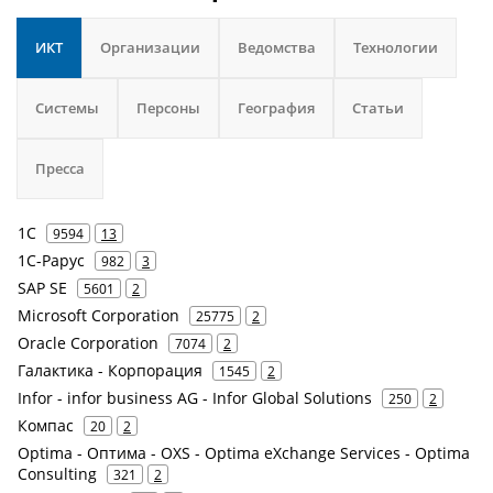
ИКТ
Организации
Ведомства
Технологии
Системы
Персоны
География
Статьи
Пресса
1С
9594
13
1С-Рарус
982
3
SAP SE
5601
2
Microsoft Corporation
25775
2
Oracle Corporation
7074
2
Галактика - Корпорация
1545
2
Infor - infor business AG - Infor Global Solutions
250
2
Компас
20
2
Optima - Оптима - OXS - Optima eXchange Services - Optima
Consulting
321
2