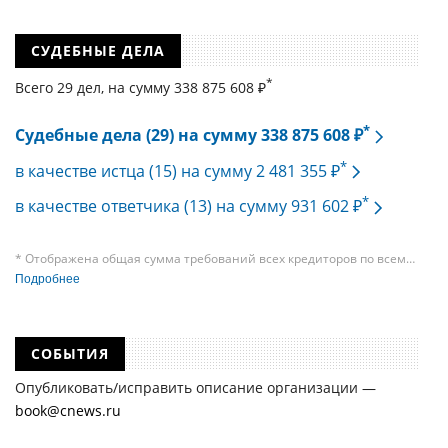
СУДЕБНЫЕ ДЕЛА
*
Всего 29 дел, на cумму 338 875 608 ₽
*
Судебные дела (29) на сумму 338 875 608 ₽
*
в качестве истца (15) на сумму 2 481 355 ₽
*
в качестве ответчика (13) на сумму 931 602 ₽
* Отображена общая сумма требований всех кредиторов по всем
судебным делам, в рамках которых компания подавала требования
Подробнее
к своим должникам — организациям. При этом, общая сумма
требований всех кредиторов по делу о банкротстве не тождественна
сумме требования одного конкретного кредитора, кредиторов
в одном таком деле может быть несколько десятков, а размеры сумм
СОБЫТИЯ
требований одних могут быть больше или меньше размеров
требований других кредиторов.
Опубликовать/исправить описание организации —
book@cnews.ru