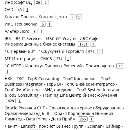
Инфософт ВЦ
26
2
QAD
40
1
Комкон Проект - Комкон Центр
2
1
ИКС Технологии
6
1
Альтер Лого
3
1
IBS - IBS IT Services - ИБС ИТ Услуги - ИБС Софт -
Информационные бизнес системы
1761
1
1С Первый Бит - 1С:Бухучет и Торговля
971
1
МТ-Интеграция - GMCS
374
1
1С ИТРП - Институт Типовых Решений - Производство
32
1
НКК - ГКС - TopS Consulting - ТопС Консалтинг - TopS
Business Integrator - TopS BI - ТопС Бизнес Интегратор -
ТопС ФинСистемс - АНД проджект - TopS System Interator -
eTopS Consulting - Training Line Центр бизнес-обучения
628
1
Oracle Россия и СНГ - Оракл компьютерное оборудование -
Оракл Нидерланд Б. В. - Оракл Корпорейшн Номиниз
Лимитед - Data Prime - Дата Прайм
265
1
Ланит - Lansoft - Консист Бизнес Групп - Sciener - Сайнер -