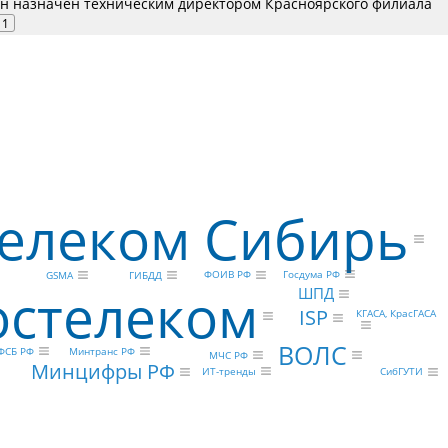
н назначен техническим директором Красноярского филиала
1
телеком Сибирь
Госдума РФ
ФОИВ РФ
GSMA
ГИБДД
остелеком
ШПД
ISP
КГАСА, КрасГАСА
ВОЛС
Минтранс РФ
ФСБ РФ
МЧС РФ
Минцифры РФ
ИТ-тренды
СибГУТИ