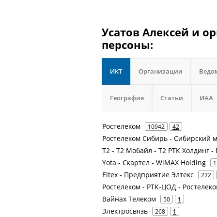
Усатов Алексей и о
персоны:
ИКТ
Организации
Ведо
География
Статьи
ИАА
Ростелеком
10942
42
Ростелеком Сибирь - Сибирский 
Т2 - Т2 Мобайл - Т2 РТК Холдинг -
Yota - Скартел - WiMAX Holding
1
Eltex - Предприятие Элтекс
272
Ростелеком - РТК-ЦОД - Ростелек
Вайнах Телеком
50
1
Электросвязь
268
1