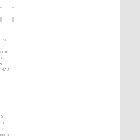
тся
ков,
а
ь
 или
ой
 и
ов
ли и