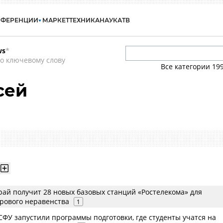
НФЕРЕНЦИИ
МАРКЕТ
ТЕХНИКА
НАУКА
ТВ
ws
*
о ключевому слову
Все категории
19
сей
рай получит 28 новых базовых станций «Ростелекома» для
рового неравенства
1
СФУ запустили программы подготовки, где студенты учатся на