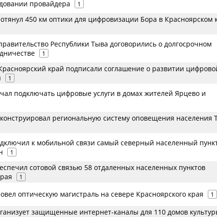
довании провайдера
1
ротянул 450 км оптики для цифровизации Бора в Красноярском 
 правительство Республики Тыва договорились о долгосрочном
дничестве
1
 Красноярский край подписали соглашение о развитии цифрово
ы
1
ачал подключать цифровые услуги в домах жителей Ярцево и
еконструировал региональную систему оповещения населения 
одключил к мобильной связи самый северный населенный пунк
н
1
беспечил сотовой связью 58 отдаленных населенных пунктов
края
1
ровел оптическую магистраль на севере Красноярского края
1
рганизует защищенные интернет-каналы для 110 домов культу