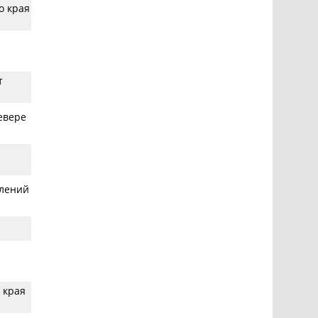
о края
т
евере
елений
 края