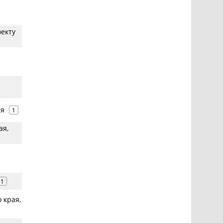
оекту
ая
1
ая,
1
 края,