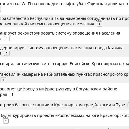
ганизовал Wi-Fi на площадке гольф-клуба «Юдинская долина» в
 правительство Республики Тыва намерены сотрудничать по пр
региональной системы оповещения населения
1
ланирует реконструировать систему оповещения населения
а
1
одернизирует систему оповещения населения города Кызыла
а
1
асширил оптическую сеть в городе Енисейске Красноярского кр
тановил IP-камеры на избирательных пунктах Красноярского кр
1
азвернет цифровую инфраструктуру в Богучанском районе
края
1
строил базовые станции в Красноярском крае, Хакасии и Туве
будет курировать проекты «Ростелекома» на юге Красноярского
е
1