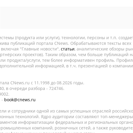
темы (продукта или услуги), технологии, персоны и т.п. создае
рхива публикаций портала CNews. Обрабатываются тексты всех
, включая "Главные новости",
статьи
, аналитические обзоры рын
ртнёрских проектов). Таким образом, чем больше публикаций н
ли продукта/услуги, тем более информативен профиль. Профил
 дополнительной информацией, в т.ч. презентацией о компании
ала CNews.ru c 11.1998 до 08.2026 годы.
0, в очереди разбора - 724746.
9002.
 -
book@cnews.ru
ели и сотрудники одной из самых успешных отраслей российск
онных технологий. Ядро аудитории составляют топ-менеджеры
таментов информатизации федеральных и региональных орган
 промышленных компаний, розничных сетей, а также руководите