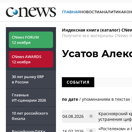
ГЛАВНАЯ
НОВОСТИ
АНАЛИТИКА
КО
Индексная книга (каталог) CNe
Получите все материалы CNews п
CNews FORUM
12 ноября
Усатов Алек
CNews AWARDS
12 ноября
30 лет рынку ERP
в России
СОБЫТИЯ
Главные
по дате
/
упоминаниям в текстах
ИТ-сценарии
2026
10 лет российского
Красноярский к
04.08.2026
бэкапа
устранения циф
«Ростелеком» и 
16.07.2026
Российские ПАКи