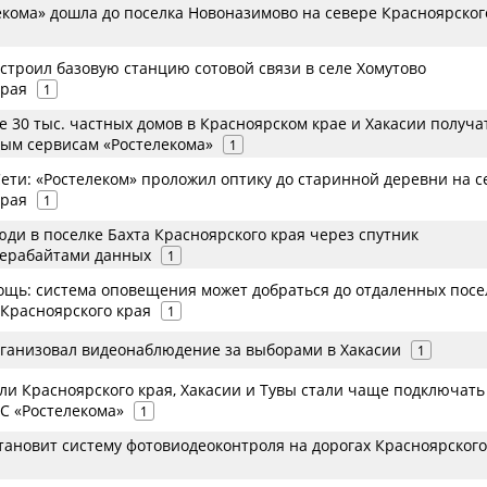
екома» дошла до поселка Новоназимово на севере Красноярског
строил базовую станцию сотовой связи в селе Хомутово
края
1
 30 тыс. частных домов в Красноярском крае и Хакасии получа
вым сервисам «Ростелекома»
1
ети: «Ростелеком» проложил оптику до старинной деревни на с
края
1
юди в поселке Бахта Красноярского края через спутник
терабайтами данных
1
мощь: система оповещения может добраться до отдаленных пос
 Красноярского края
1
рганизовал видеонаблюдение за выборами в Хакасии
1
и Красноярского края, Хакасии и Тувы стали чаще подключать
С «Ростелекома»
1
тановит систему фотовиодеоконтроля на дорогах Красноярского