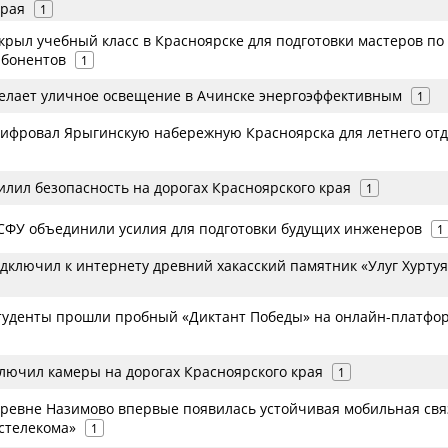
края
1
крыл учебный класс в Красноярске для подготовки мастеров по
абонентов
1
делает уличное освещение в Ачинске энергоэффективным
1
цифровал Ярыгинскую набережную Красноярска для летнего от
илил безопасность на дорогах Красноярского края
1
 СФУ объединили усилия для подготовки будущих инженеров
1
дключил к интернету древний хакасский памятник «Улуг Хуртуя
туденты прошли пробный «Диктант Победы» на онлайн-платфо
ключил камеры на дорогах Красноярского края
1
еревне Назимово впервые появилась устойчивая мобильная свя
стелекома»
1