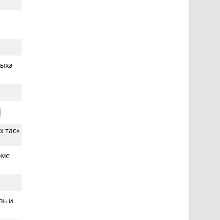
дыха
х тас»
рме
зь и