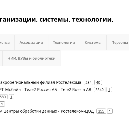
рганизации, системы, технологии,
мства
Ассоциации
Технологии
Системы
Персоны
НИИ, ВУЗы и библиотеки
макрорегиональный филиал Ростелекома
284
40
 РТ-Мобайл - Теле2 Россия АБ - Tele2 Russia AB
3340
1
580
1
1
ом Центры обработки данных - Ростелеком-ЦОД
355
1