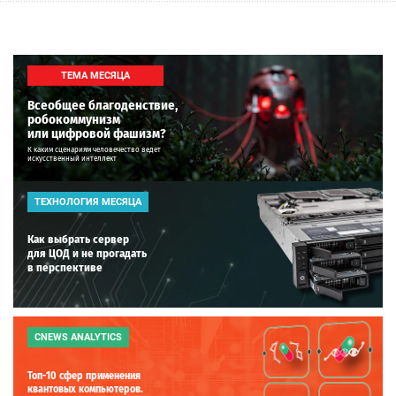
ТЕМА МЕСЯЦА
Всеобщее благоденствие,
робокоммунизм
или цифровой фашизм?
К каким сценариям человечество ведет
искусственный интеллект
ТЕХНОЛОГИЯ МЕСЯЦА
Как выбрать сервер
для ЦОД и не прогадать
в перспективе
CNEWS ANALYTICS
Топ-10 сфер применения
квантовых компьютеров.