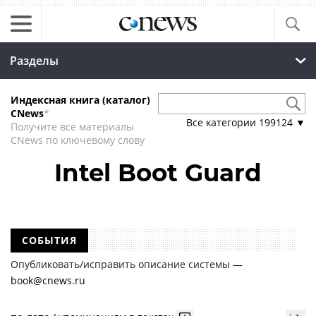
Разделы
Индексная книга (каталог)
CNews
*
Все категории
199124
▼
Получите все материалы
CNews по ключевому слову
Intel Boot Guard
СОБЫТИЯ
Опубликовать/исправить описание системы —
book@cnews.ru