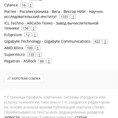
Cylance
16
1
Ростех - Росэлектроника - Вега - Вектор НИИ - Научно-
исследовательский институт
1101
1
ICL Techno - АйСиЭл Техно - Завод вычислительной
техники
156
1
Eclypsium
12
1
Gigabyte Technology - Gigabyte Communications
422
1
AMD Xilinx
100
1
Supermicro
135
1
Pegatron - ASRock
60
1
КОРОТКАЯ ССЫЛКА
* Страница-профиль компании, системы (продукта или
услуги), технологии, персоны и т.п. создается редактором
на основе анализа архива публикаций портала CNews.
Обрабатываются тексты всех редакционных разделов
(
новости
, включая "Главные новости",
статьи
,