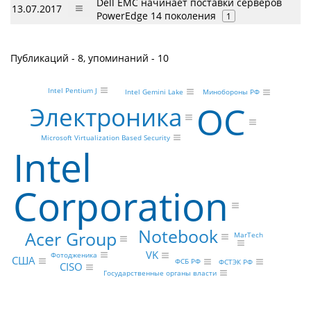
Dell EMC начинает поставки серверов
13.07.2017
PowerEdge 14 поколения
1
Публикаций - 8, упоминаний - 10
Intel Pentium J
Intel Gemini Lake
Минобороны РФ
ОС
Электроника
Microsoft Virtualization Based Security
Intel
Corporation
Notebook
Acer Group
MarTech
VK
Фотодженика
США
ФСБ РФ
ФСТЭК РФ
CISO
Государственные органы власти