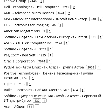
Lenovo Group
2446
2
Dell Technologies - Dell Computer
2219
2
AMD - Advanced Micro Devices
4641
2
MSI - Micro-Star International - Эмэсай Компьютер
740
2
EFI - Electronics for Imaging
46
1
American Megatrends
9
1
Softline - Софтлайн Технологии - Инферит - Inferit
431
1
ASUS - AsusTek Computer Inc
2174
1
Softline - Софтлайн
3742
1
Ред Софт - Red Soft
1235
1
Oracle Corporation
7074
1
РусБИТех - Astra Linux - ГК Астра - Группа Астра
3069
1
Positive Technologies - Позитив Текнолоджиз - Группа
Позитив
1778
1
Fujitsu
2105
1
Baikal Electronics - Байкал Электроникс
484
1
Softline - Цифровые Решения - Axoft - Аксофт - Сервисный
ИТ-дистрибутор
432
1
Acer - AOpen
58
1