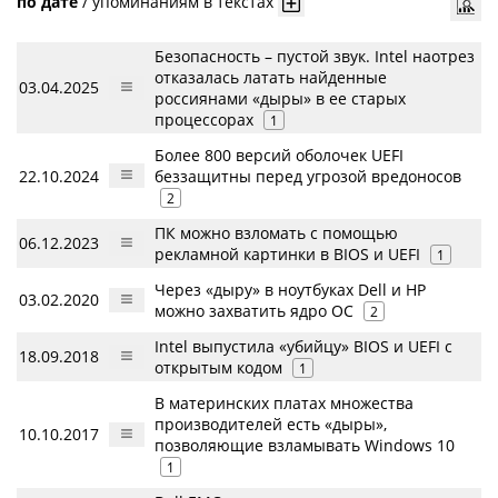
по дате
/
упоминаниям в текстах
Безопасность – пустой звук. Intel наотрез
отказалась латать найденные
03.04.2025
россиянами «дыры» в ее старых
процессорах
1
Более 800 версий оболочек UEFI
22.10.2024
беззащитны перед угрозой вредоносов
2
ПК можно взломать с помощью
06.12.2023
рекламной картинки в BIOS и UEFI
1
Через «дыру» в ноутбуках Dell и HP
03.02.2020
можно захватить ядро ОС
2
Intel выпустила «убийцу» BIOS и UEFI с
18.09.2018
открытым кодом
1
В материнских платах множества
производителей есть «дыры»,
10.10.2017
позволяющие взламывать Windows 10
1