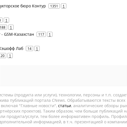
рукторское бюро Контур
1351
1
3
1
188
1
iv - GSM-Казахстан
117
1
- Кэшофф Лаб
14
1
20
1
темы (продукта или услуги), технологии, персоны и т.п. создае
рхива публикаций портала CNews. Обрабатываются тексты всех
, включая "Главные новости",
статьи
, аналитические обзоры рын
ртнёрских проектов). Таким образом, чем больше публикаций н
ли продукта/услуги, тем более информативен профиль. Профил
 дополнительной информацией, в т.ч. презентацией о компании