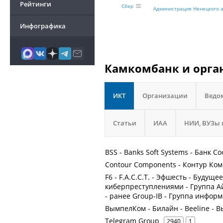
Рейтинги
Сбер
Администрация Ненецкого а
Инфографика
Камкомбанк и орган
ИКТ
Организации
Ведо
Статьи
ИАА
НИИ, ВУЗы 
BSS - Banks Soft Systems - Банк С
Contour Components - Контур Ко
F6 - F.A.С.С.T. - Эфшесть - Будуще
киберпреступлениями - Группа А
- ранее Group-IB - Группа инфор
ВымпелКом - Билайн - Beeline -
Telegram Group
2940
1