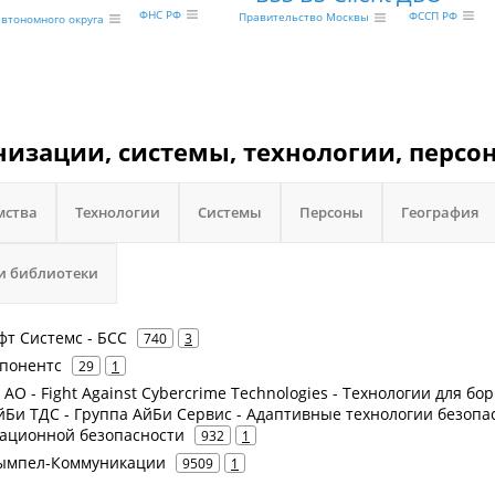
ФНС РФ
ФССП РФ
Правительство Москвы
втономного округа
изации, системы, технологии, персо
мства
Технологии
Системы
Персоны
География
и библиотеки
офт Системс - БСС
740
3
мпонентс
29
1
е АО - Fight Against Cybercrime Technologies - Технологии для бо
йБи ТДС - Группа АйБи Сервис - Адаптивные технологии безопа
мационной безопасности
932
1
 Вымпел-Коммуникации
9509
1