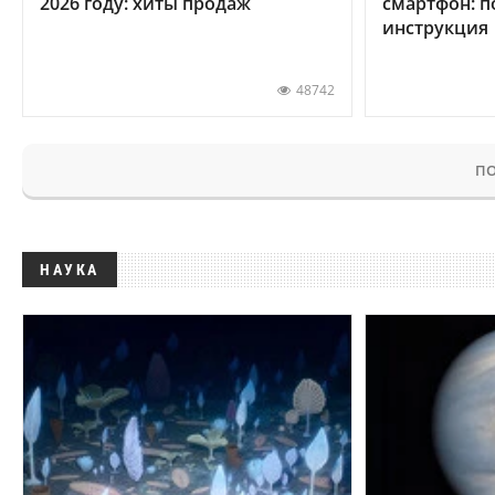
2026 году: хиты продаж
смартфон: 
инструкция
48742
ПО
НАУКА