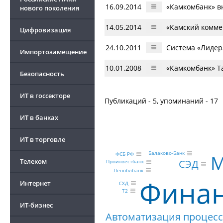
16.09.2014
«Камкомбанк» в
нового поколения
14.05.2014
«Камский комме
Цифровизация
24.10.2011
Система «Лидер
Импортозамещение
10.01.2008
«Камкомбанк» Т
Безопасность
ИТ в госсекторе
Публикаций - 5, упоминаний - 17
ИТ в банках
ИТ в торговле
Балаково-Банк
ФСБ РФ
M
Телеком
СЭД
Проинвестбанк
Леноблбанк
Финан
Интернет
СХД
Т2
ИТ-бизнес
Автоматизация процес