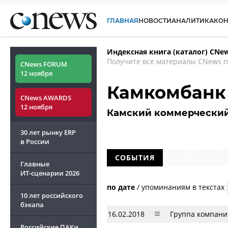
ГЛАВНАЯ
НОВОСТИ
АНАЛИТИКА
КО
Индексная книга (каталог) CNe
Получите все материалы CNews п
CNews FORUM
12 ноября
Камкомбанк
CNews AWARDS
12 ноября
Камский коммерческий
30 лет рынку ERP
в России
СОБЫТИЯ
Главные
ИТ-сценарии
2026
по дате
/
упоминаниям в текстах
10 лет российского
бэкапа
16.02.2018
Группа компаний
Российские ПАКи