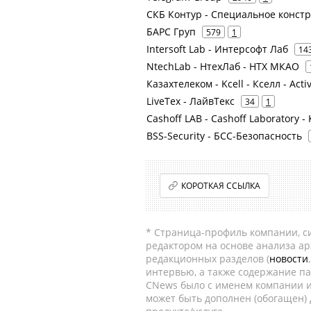
СКБ Контур - Специальное конст
БАРС Груп
579
1
Intersoft Lab - Интерсофт Лаб
14
NtechLab - НтехЛаб - НТХ МКАО
Казахтелеком - Kcell - Кселл - Act
LiveTex - ЛайвТекс
34
1
Cashoff LAB - Cashoff Laboratory 
BSS-Security - БСС-Безопасность
КОРОТКАЯ ССЫЛКА
* Страница-профиль компании, сис
редактором на основе анализа а
редакционных разделов (
новости
интервью, а также содержание па
CNews было с именем компании и
может быть дополнен (обогащен)