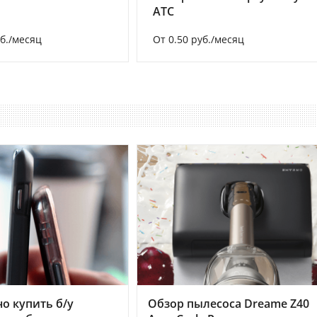
АТС
уб./месяц
От 0.50 руб./месяц
но купить б/у
Обзор пылесоса Dreame Z40