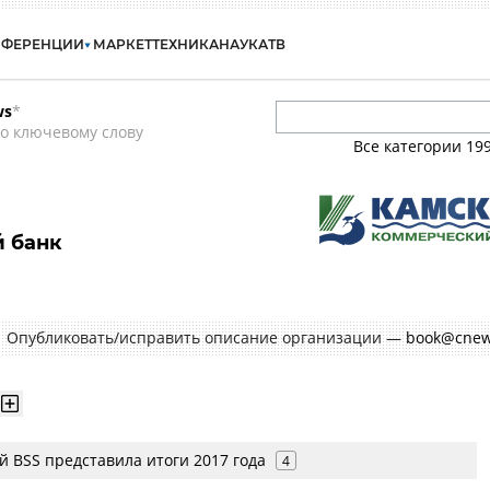
НФЕРЕНЦИИ
МАРКЕТ
ТЕХНИКА
НАУКА
ТВ
ws
*
о ключевому слову
Все категории
19
 банк
Опубликовать/исправить описание организации —
book@cnew
 BSS представила итоги 2017 года
4