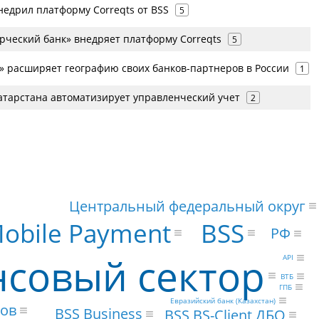
недрил платформу Correqts от BSS
5
рческий банк» внедряет платформу Correqts
5
» расширяет географию своих банков-партнеров в России
1
атарстана автоматизирует управленческий учет
2
Центральный федеральный округ
BSS
obile Payment
РФ
совый сектор
API
ВТБ
ГПБ
Евразийский банк (Казахстан)
сов
BSS Business
BSS BS-Client ДБО