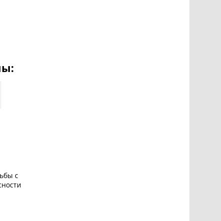
ны:
рьбы с
сности