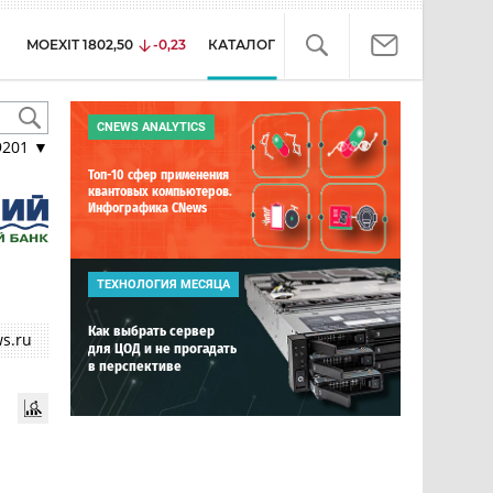
MOEXIT
1802,50
-0,23
КАТАЛОГ
CNEWS ANALYTICS
9201
▼
Топ-10 сфер применения
квантовых компьютеров.
Инфографика CNews
ТЕХНОЛОГИЯ МЕСЯЦА
Как выбрать сервер
s.ru
для ЦОД и не прогадать
в перспективе