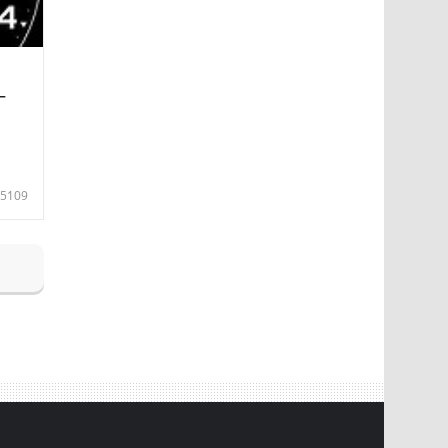
—
5109