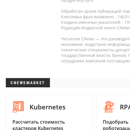
продукте/услуге.
Обработан архив публикаций порт
Ключевых фраз выявлено - 146318
Создано именных указателей - 19
Редакция Индексной книги CNews
Читатели CNews — это руководит
экономики: индустрии информаци
технические специалисты депар
государственной власти, банков,
сотрудники компаний-поставщико
CNEWSMARKET
Kubernetes
RP
Рассчитать стоимость
Подобрать
кластеров Kubernetes
роботизац