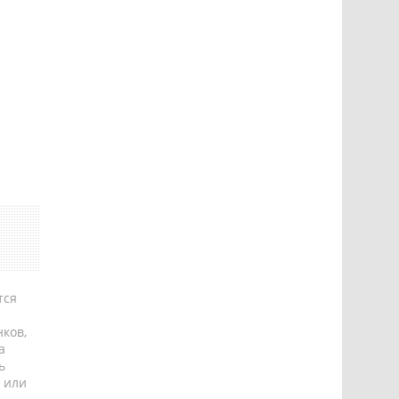
тся
ков,
а
ь
 или