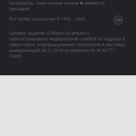
Материалы, помеченные знаком ■, являются
рекламой
Все права защищены © 1995 – 2026
Сетевое издание «CNews» («СиНьюс»)
зарегистрировано Федеральной службой по надзору в
сфере связи, информационных технологий и массовых
коммуникаций 09.11.2018 за номером Эл № ФС77 –
74283