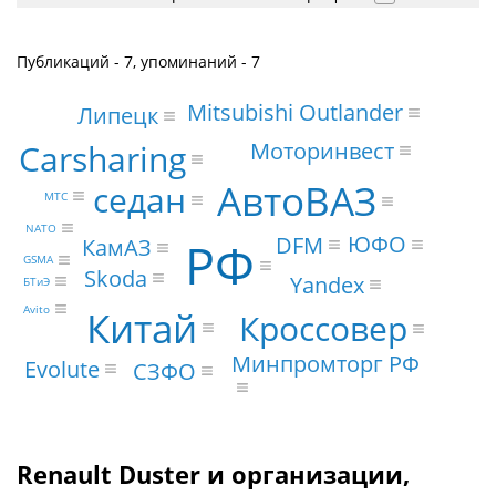
Публикаций - 7, упоминаний - 7
Mitsubishi Outlander
Липецк
Моторинвест
Carsharing
АвтоВАЗ
седан
МТС
NATO
ЮФО
DFM
РФ
КамАЗ
GSMA
Skoda
Yandex
БТиЭ
Avito
Китай
Кроссовер
Минпромторг РФ
Evolute
СЗФО
Renault Duster и организации,