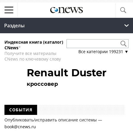
Разделы
Индексная книга (каталог)
CNews
*
Все категории
199231
▼
Получите все материалы
CNews по ключевому слову
Renault Duster
кроссовер
СОБЫТИЯ
Опубликовать/исправить описание системы —
book@cnews.ru