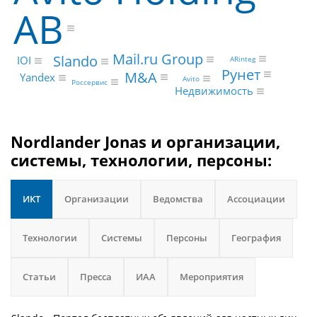
AB
Mail.ru Group
Slando
IOI
ARinteg
Рунет
M&A
Yandex
Avito
Россервис
Недвижимость
Nordlander Jonas и организации,
системы, технологии, персоны:
ИКТ
Организации
Ведомства
Ассоциации
Технологии
Системы
Персоны
География
Статьи
Пресса
ИАА
Мероприятия