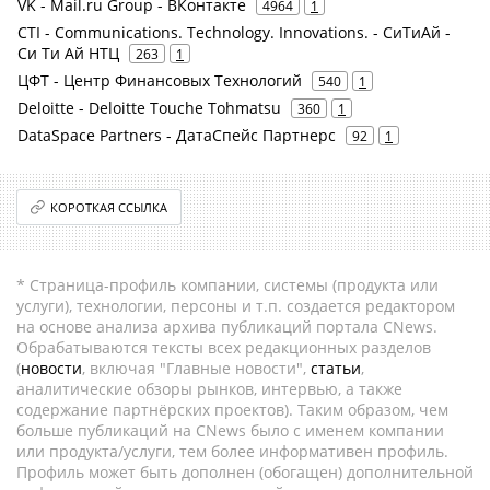
VK - Mail.ru Group - ВКонтакте
4964
1
CTI - Communications. Technology. Innovations. - СиТиАй -
Си Ти Ай НТЦ
263
1
ЦФТ - Центр Финансовых Технологий
540
1
Deloitte - Deloitte Touche Tohmatsu
360
1
DataSpace Partners - ДатаСпейс Партнерс
92
1
КОРОТКАЯ ССЫЛКА
* Страница-профиль компании, системы (продукта или
услуги), технологии, персоны и т.п. создается редактором
на основе анализа архива публикаций портала CNews.
Обрабатываются тексты всех редакционных разделов
(
новости
, включая "Главные новости",
статьи
,
аналитические обзоры рынков, интервью, а также
содержание партнёрских проектов). Таким образом, чем
больше публикаций на CNews было с именем компании
или продукта/услуги, тем более информативен профиль.
Профиль может быть дополнен (обогащен) дополнительной