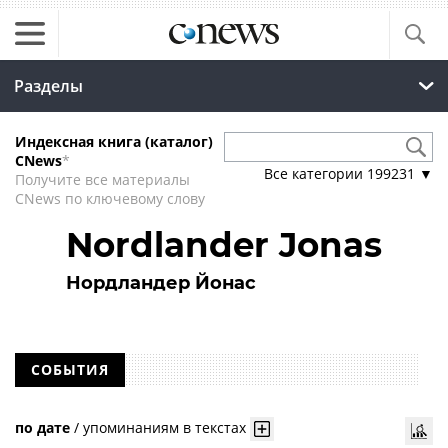
Разделы
Индексная книга (каталог)
CNews
*
Все категории
199231
▼
Получите все материалы
CNews по ключевому слову
Nordlander Jonas
Нордландер Йонас
СОБЫТИЯ
по дате
/
упоминаниям в текстах