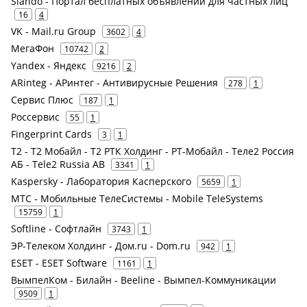
Slando - Портал бесплатных объявлений для частных лиц
16
4
VK - Mail.ru Group
3602
4
МегаФон
10742
2
Yandex - Яндекс
9216
2
ARinteg - АРинтег - Антивирусные Решения
278
1
Сервис Плюс
187
1
Россервис
55
1
Fingerprint Cards
3
1
Т2 - Т2 Мобайл - Т2 РТК Холдинг - РТ-Мобайл - Теле2 Россия
АБ - Tele2 Russia AB
3341
1
Kaspersky - Лаборатория Касперского
5659
1
МТС - Мобильные ТелеСистемы - Mobile TeleSystems
15759
1
Softline - Софтлайн
3743
1
ЭР-Телеком Холдинг - Дом.ru - Dom.ru
942
1
ESET - ESET Software
1161
1
ВымпелКом - Билайн - Beeline - Вымпел-Коммуникации
9509
1