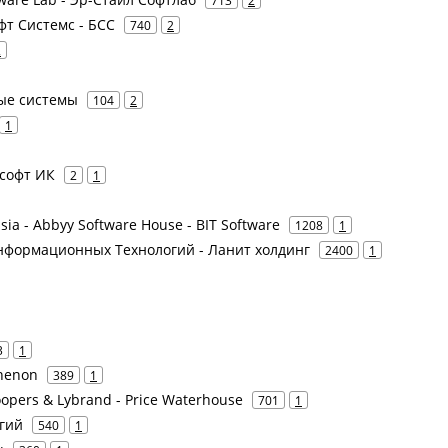
713
2
офт Системс - БСС
740
2
2
ые системы
104
2
1
ософт ИК
2
1
ia - Abbyy Software House - BIT Software
1208
1
нформационных Технологий - Ланит холдинг
2400
1
3
1
thenon
389
1
opers & Lybrand - Price Waterhouse
701
1
гий
540
1