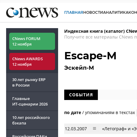
ГЛАВНАЯ
НОВОСТИ
АНАЛИТИКА
КО
Индексная книга (каталог) CNe
Получите все материалы CNews п
CNews FORUM
12 ноября
Escape-M
CNews AWARDS
12 ноября
Эскейп-М
30 лет рынку ERP
в России
СОБЫТИЯ
Главные
ИТ-сценарии
2026
по дате
/
упоминаниям в текстах
10 лет российского
бэкапа
12.03.2007
«Летограф» и «
Российские ПАКи