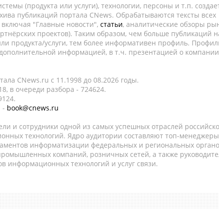
темы (продукта или услуги), технологии, персоны и т.п. создае
рхива публикаций портала CNews. Обрабатываются тексты всех
, включая "Главные новости",
статьи
, аналитические обзоры рын
ртнёрских проектов). Таким образом, чем больше публикаций н
ли продукта/услуги, тем более информативен профиль. Профил
 дополнительной информацией, в т.ч. презентацией о компании
ала CNews.ru c 11.1998 до 08.2026 годы.
8, в очереди разбора - 724624.
9124.
 -
book@cnews.ru
ели и сотрудники одной из самых успешных отраслей российск
онных технологий. Ядро аудитории составляют топ-менеджеры
таментов информатизации федеральных и региональных орган
 промышленных компаний, розничных сетей, а также руководите
в информационных технологий и услуг связи.