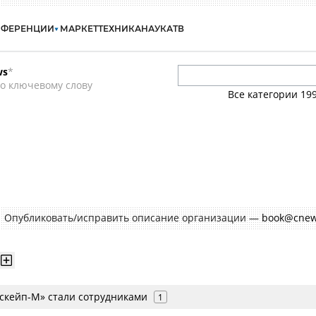
НФЕРЕНЦИИ
МАРКЕТ
ТЕХНИКА
НАУКА
ТВ
ws
*
о ключевому слову
Все категории
19
Опубликовать/исправить описание организации —
book@cnew
Эскейп-М» стали сотрудниками
1