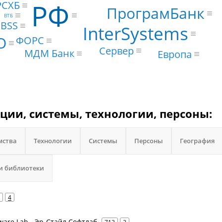
РФ
РСХБ
ПрограмБанк
ВТБ
BSS
InterSystems
О
ФОРС
Сервер
МДМ Банк
Европа
ации, системы, технологии, персоны:
мства
Технологии
Системы
Персоны
География
и библиотеки
4
ftware Lab - Эр-Стайл Софтлаб