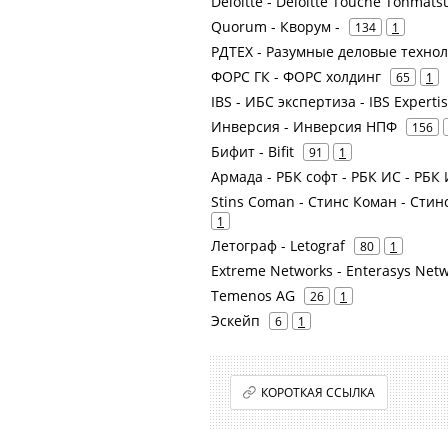
Deloitte - Deloitte Touche Tohmats
Quorum - Кворум -
134
1
РДТЕХ - Разумные деловые техно
ФОРС ГК - ФОРС холдинг
65
1
IBS - ИБС экспертиза - IBS Experti
Инверсия - Инверсия НПФ
156
Бифит - Bifit
91
1
Армада - РБК софт - РБК ИС - РБ
Stins Coman - Стинс Коман - Ст
1
Летограф - Letograf
80
1
Extreme Networks - Enterasys Netw
Temenos AG
26
1
Эскейп
6
1
КОРОТКАЯ ССЫЛКА