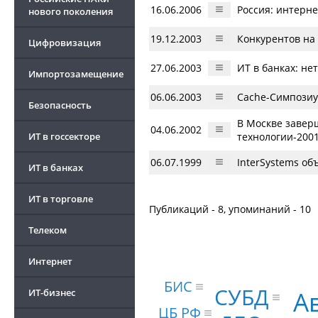
16.06.2006
Россия: интерн
нового поколения
19.12.2003
Конкурентов на
Цифровизация
27.06.2003
ИТ в банках: не
Импортозамещение
06.06.2003
Caсhe-Симпозиу
Безопасность
В Москве заве
04.06.2002
ИТ в госсекторе
технологии-200
06.07.1999
InterSystems об
ИТ в банках
ИТ в торговле
Публикаций - 8, упоминаний - 10
Телеком
Интернет
БИС
СУБД
А
ИТ-бизнес
ЦБ РФ