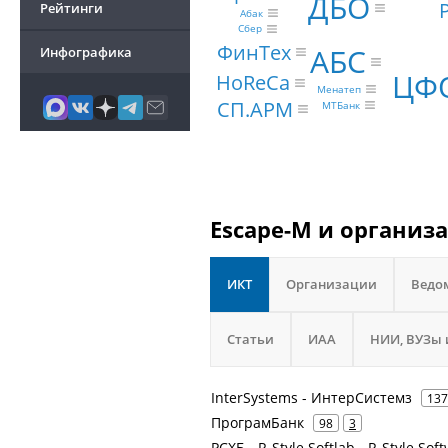
ДБО
Рейтинги
Абак
Сбер
ФинТех
АБС
Инфографика
ЦФ
HoReCa
Менатеп
СП.АРМ
МТБанк
Escape-M и организ
ИКТ
Организации
Ведо
Статьи
ИАА
НИИ, ВУЗы 
InterSystems - ИнтерСистемз
137
ПрограмБанк
98
3
РСХБ - R-Style Softlab - R-Style So