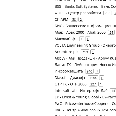
BSS - Banks Soft Systems - Банк С
ФОРС - Центр разработки
703
СП.АРМ
58
2
БИС - Банковские информационн
Абак - Абак-2000 - Abak-2000
24
МаковаСофт
1
1
VOLTA Engineering Group - Энерг
Accenture plc
719
1
Abbyy - Аби Продакшн - Abbyy Russ
Ланит ГК - ЛАборатория Новых И
Информзащита
940
1
Diasoft - Диасофт
1144
1
ОТР ГК - ОТР 2000
227
1
Intersoft Lab - Интерсофт Лаб
14
EY - Ernst & Young Global - EY-Par
PwC - PricewaterhouseCoopers - Co
ЦФТ - Центр Финансовых Техноло