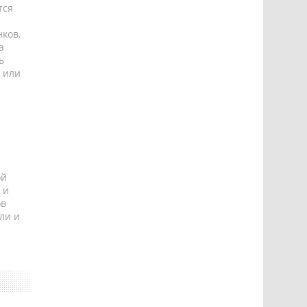
тся
ков,
а
ь
 или
ой
 и
ов
ли и